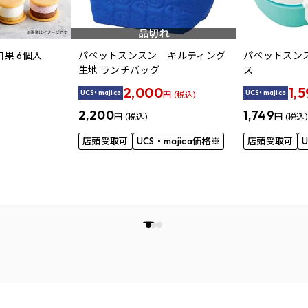
品切れ
果 6個入
パペットスンスン キルティング
パペットスン
生地 ランチバッグ
ス
2,000
1,
UCS・majica
UCS・majica
円 (税込)
2,200
1,749
円 (税込)
円 (税込)
店頭受取可
UCS・majica価格※
店頭受取可
U