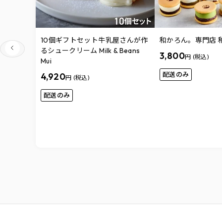
10個ギフトセット牛乳屋さんが作
和かろん。専門店 和
るシュークリーム Milk & Beans
3,800
円 (税込)
Mui
配送のみ
4,920
円 (税込)
配送のみ