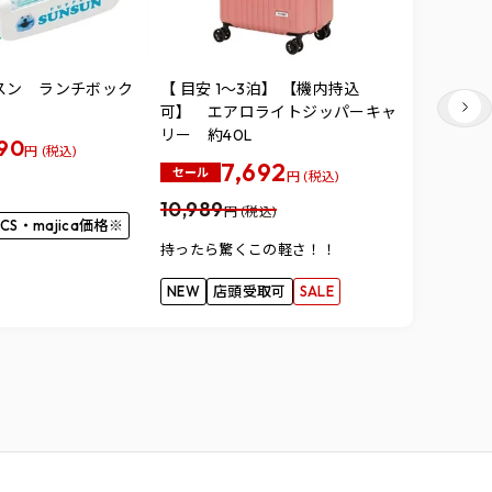
スン ランチボック
【 目安 1～3泊】 【機内持込
New B
可】 エアロライトジッパーキャ
メンズスニ
リー 約40L
M413LK3
590
円 (税込)
7,692
5,489
円
セール
円 (税込)
10,989
メーカー希
円 (税込)
CS・majica価格※
の20％OF
持ったら驚くこの軽さ！！
店頭受取
NEW
店頭受取可
SALE