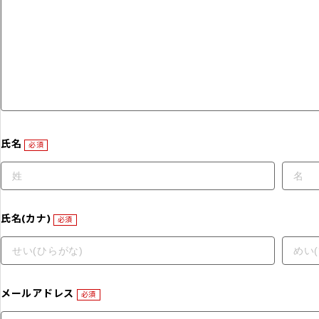
氏名
必須
氏名(カナ)
必須
メールアドレス
必須