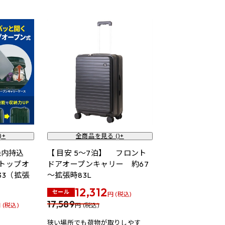
)+
全商品を見る (
)+
機内持込
【 目安 5～7泊】 フロント
トップオ
ドアオープンキャリー 約67
33（拡張
～拡張時83L
12,312
セール
円 (税込)
17,589
 (税込)
円 (税込)
狭い場所でも荷物が取りしやす