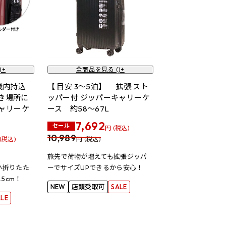
)+
全商品を見る (
)+
【機内持込
【 目安 3～5泊】 拡張 スト
置き場所に
ッパー付 ジッパーキャリーケ
ャリーケ
ース 約58～67L
7,692
セール
円 (税込)
10,989
(税込)
円 (税込)
旅先で荷物が増えても拡張ジッパ
い折りたた
ーでサイズUPできるから安心！
5cm！
NEW
店頭受取可
SALE
ALE