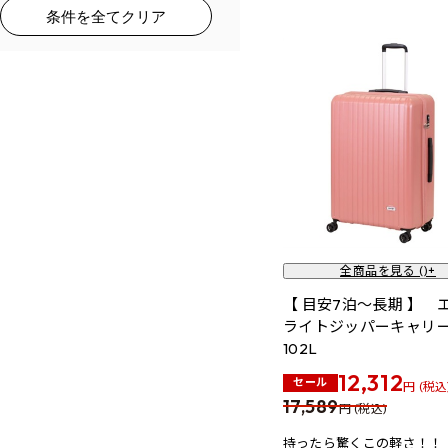
条件を全てクリア
全商品を見る (
)+
【 目安7泊～長期 】 
ライトジッパーキャリ
102L
12,312
セール
円 (税込
17,589
円 (税込)
持ったら驚くこの軽さ！！