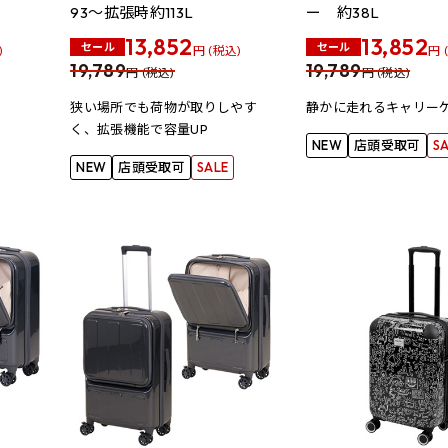
93～拡張時約113L
ー 約38L
13,852
13,852
セール
セール
)
円 (税込)
円 
19,789
19,789
円 (税込)
円 (税込)
狭い場所でも荷物が取りしやす
静かに走れるキャリー
く、拡張機能で容量UP
NEW
店頭受取可
S
NEW
店頭受取可
SALE