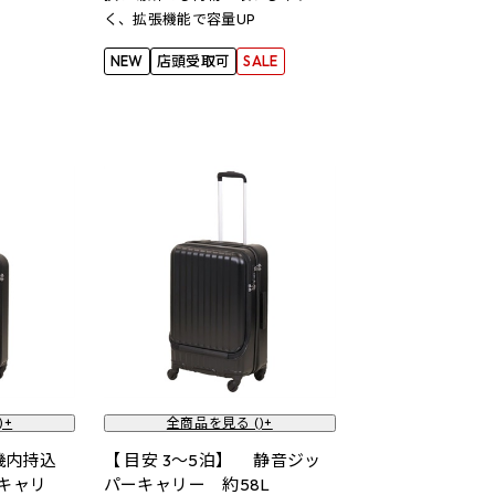
く、拡張機能で容量UP
NEW
店頭受取可
SALE
)+
全商品を見る (
)+
【機内持込
【 目安 3～5泊】 静音ジッ
キャリ
パーキャリー 約58L