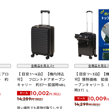
全商品を見る (
)+
全商品を見る (
エアロ
【 目安 1～4泊】 【機内持込
【 目安 1～3泊】【
ー 約
可】 フロントドアオープン
可】情熱価格 拡張
キャリー 約37～拡張時48L
ープンキャリーＳ 
時37）L
10,002
セール
)
円 (税込)
10,009
14,289
セール
円 (税込)
円
14,299
円 (税込)
狭い場所でも荷物が取りしやす