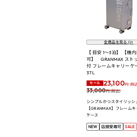
全商品を見る (
)+
【 目安 1～3泊】 【機
可】 GRANMAX スト
付 フレームキャリーケー
37L
23,100
セール
円 (税
33,000
円 (税込)
シンプルかつスタイリッシ
【GRANMAX】フレーム
ケース
NEW
店頭受取可
SALE