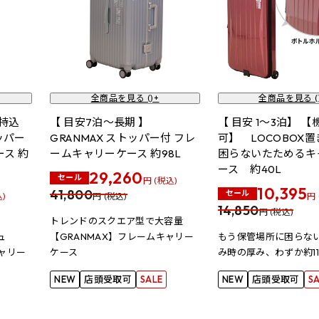
全商品を見る (
)+
全商品を見る (
内持込
【 目安7泊～長期 】
【 目安 1～3泊】 
ッパー
GRANMAX ストッパー付 フレ
可】 LOCOBOX
ス 約
ームキャリーケース 約98L
困らないたためるキ
ース 約40L
29,260
セール
円 (税込)
10,395
41,800
セール
込)
円 (税込)
円 
14,850
円 (税込)
トレンドのスクエア型で大容量
ュ
【GRANMAX】フレームキャリー
もう保管場所に困らな
キャリー
ケース
み時の厚み、わずか約11.
NEW
店頭受取可
SALE
NEW
店頭受取可
S