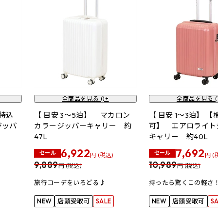
全商品を見る (
)+
全商品を見る (
内持込
【 目安 3～5泊】 マカロン
【 目安 1～3泊】 
ジッパ
カラージッパーキャリー 約
可】 エアロライト
47L
キャリー 約40L
6,922
7,692
セール
セール
円 (税込)
円 (
9,889
10,989
円 (税込)
円 (税込)
旅行コーデをいろどる♪
持ったら驚くこの軽さ
NEW
店頭受取可
SALE
NEW
店頭受取可
S