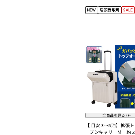
NEW
店頭受取可
SALE
全商品を見る (
)+
【 目安 3～5泊】拡張
ープンキャリーＭ 約5