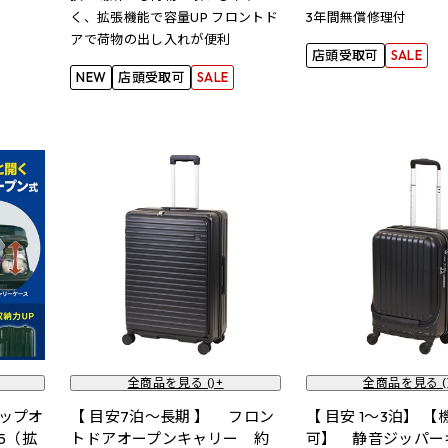
く、拡張機能で容量UP フロントド
3年間無償修理付
アで荷物の出し入れが便利
店頭受取可
SALE
NEW
店頭受取可
SALE
全商品を見る (
)+
全商品を見る (
トップオ
【 目安7泊～長期 】 フロン
【 目安 1～3泊】 
5（拡
トドアオープンキャリー 約
可】 静音ジッパー