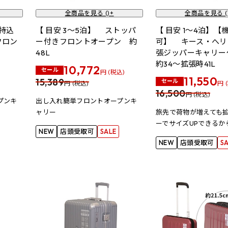
全商品を見る (
)+
全商品を見る (
内持込
【 目安 3～5泊】 ストッパ
【 目安 1～4泊】【
フロン
ー付きフロントオープン 約
可】 キース・へリ
48L
張ジッパーキャリ
約34～拡張時41L
10,772
セール
円 (税込)
11,550
15,389
セール
円 (税込)
円 
16,500
円 (税込)
プンキ
出し入れ簡単フロントオープンキ
ャリー
旅先で荷物が増えても
ーでサイズUPできるか
NEW
店頭受取可
SALE
NEW
店頭受取可
S