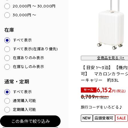
20,000円 ～ 30,000円
30,000円 ～
在庫
すべて表示
すべて表示(在庫あり優先)
在庫ありのみ表示
全商品を見る (
)+
在庫なしのみ表示
【 目安 1～3泊】 【機
可】 マカロンカラー
ーキャリー 約33L
通常・定期
6,152
セール
円 (税込)
すべて表示
8,789
円 (税込)
通常購入可能
旅行コーデをいろどる♪
定期購入可能
NEW
店頭受取可
SALE
この条件で絞り込み