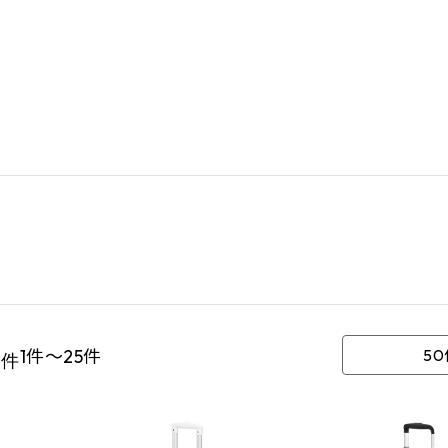
5
1件～25件
5
件