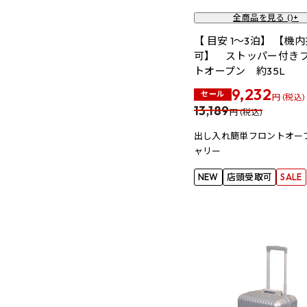
全商品を見る (
)+
【 目安 1～3泊】 【機
可】 ストッパー付き
トオープン 約35L
9,232
セール
円 (税込)
13,189
円 (税込)
出し入れ簡単フロントオー
ャリー
NEW
店頭受取可
SALE