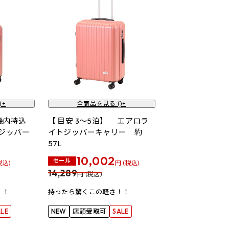
)+
全商品を見る (
)+
【機内持込
【 目安 3～5泊】 エアロラ
ジッパー
イトジッパーキャリー 約
57L
10,002
セール
税込)
円 (税込)
14,289
円 (税込)
！！
持ったら驚くこの軽さ！！
ALE
NEW
店頭受取可
SALE