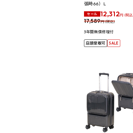
張時66）L
12,312
セール
円 (税込
17,589
円 (税込)
3年間無償修理付
店頭受取可
SALE