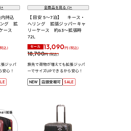
)+
全商品を見る (
)+
機内持込
【 目安 5～7泊】 キース・
ング 拡
へリング 拡張ジッパーキャ
ーケース
リーケース 約63～拡張時
72L
13,090
セール
(税込)
円 (税込)
18,700
円 (税込)
拡張ジッパ
旅先で荷物が増えても拡張ジッパ
ら安心！
ーでサイズUPできるから安心！
ALE
NEW
店頭受取可
SALE