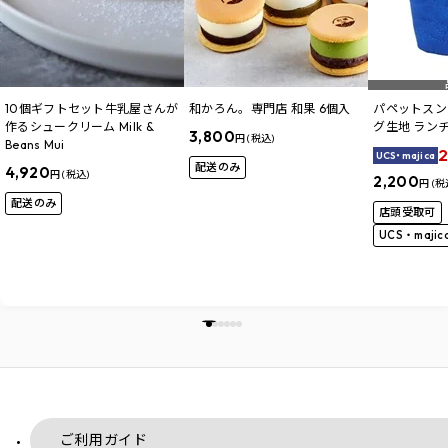
10個ギフトセット牛乳屋さんが
和かろん。専門店 和果 6個入
パペットスン
作るシュークリーム Milk &
グ生地 ラン
3,800
円 (税込)
Beans Mui
2
UCS・majica
配送のみ
4,920
円 (税込)
2,200
円 (税
配送のみ
店頭受取可
UCS・maji
ご利用ガイド