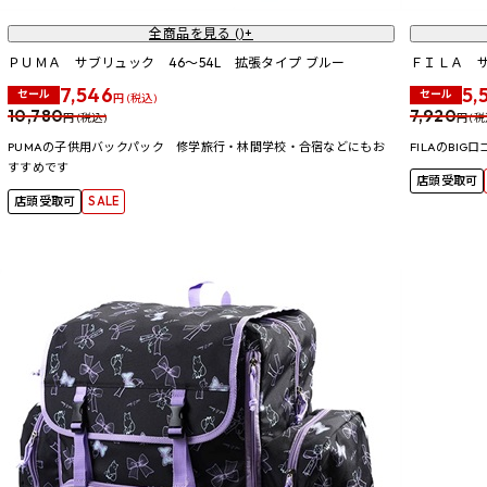
全商品を見る (
)+
ＰＵＭＡ サブリュック 46～54L 拡張タイプ ブルー
ＦＩＬＡ サ
7,546
5,
セール
セール
円 (税込)
10,780
7,920
円 (税込)
円 (税
PUMAの子供用バックパック 修学旅行・林間学校・合宿などにもお
FILAのBI
すすめです
店頭受取可
店頭受取可
SALE