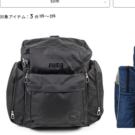
50件
3
1件～3件
対象アイテム：
件