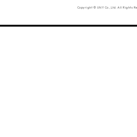
Copyright © UNY Co.,Ltd. All Rights R