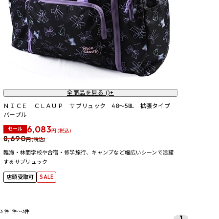
全商品を見る (
)+
ＮＩＣＥ ＣＬＡＵＰ サブリュック 48～58L 拡張タイプ
パープル
6,083
セール
円 (税込)
8,690
円 (税込)
臨海・林間学校や合宿・修学旅行、キャンプなど幅広いシーンで活躍
するサブリュック
店頭受取可
SALE
3
件
1件～3件
1