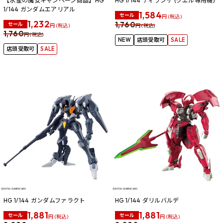
【水星の魔女キャンペーン商品】HG
HG 1/144 ディランザ (グエル専用機)
1/144 ガンダムエアリアル
1,584
セール
円 (税込)
1,232
1,760
セール
円 (税込)
円 (税込)
1,760
円 (税込)
NEW
店頭受取可
SALE
店頭受取可
SALE
HG 1/144 ガンダムファラクト
HG 1/144 ダリルバルデ
1,881
1,881
セール
セール
円 (税込)
円 (税込)