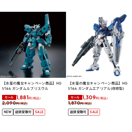
【水星の魔女キャンペーン商品】HG
【水星の魔女キャンペーン商品】HG
1/144 ガンダムルブリスウル
1/144 ガンダムエアリアル(改修型)
1,881
1,309
セール
セール
円 (税込)
円 (税込)
2,090
1,870
円 (税込)
円 (税込)
NEW
店頭受取可
SALE
店頭受取可
SALE