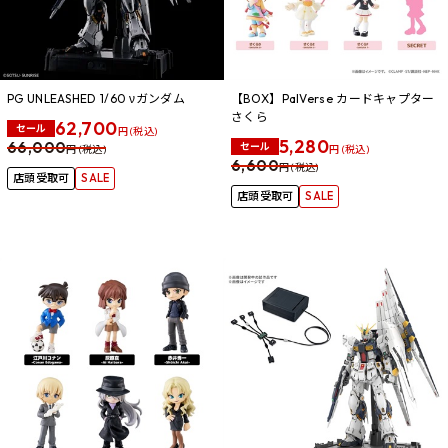
PG UNLEASHED 1/60 νガンダム
【BOX】PalVerse カードキャプター
さくら
62,700
セール
円 (税込)
5,280
66,000
セール
円 (税込)
円 (税込)
6,600
円 (税込)
店頭受取可
SALE
店頭受取可
SALE