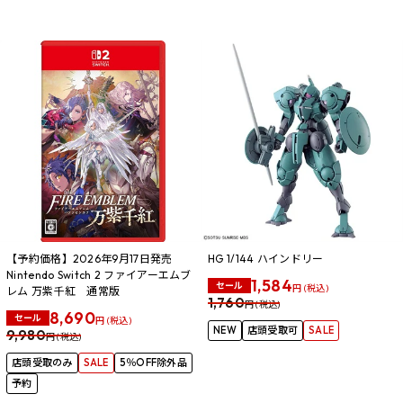
【予約価格】2026年9月17日発売
HG 1/144 ハインドリー
Nintendo Switch 2 ファイアーエムブ
1,584
セール
円 (税込)
レム 万紫千紅 通常版
1,760
円 (税込)
8,690
セール
円 (税込)
NEW
店頭受取可
SALE
9,980
円 (税込)
店頭受取のみ
SALE
5％OFF除外品
予約