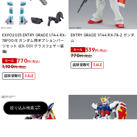
EXPO2025 ENTRY GRADE 1/144 RX-
ENTRY GRADE 1/144 RX-78-2 ガンダ
78F00/E ガンダム用オプションパー
ム
ツセット (EX-001 グラスフェザー装
539
セール
円 (税込)
備)
770
円 (税込)
770
セール
円 (税込)
店頭受取可
SALE
1,100
円 (税込)
店頭受取可
SALE
絞り込み検索