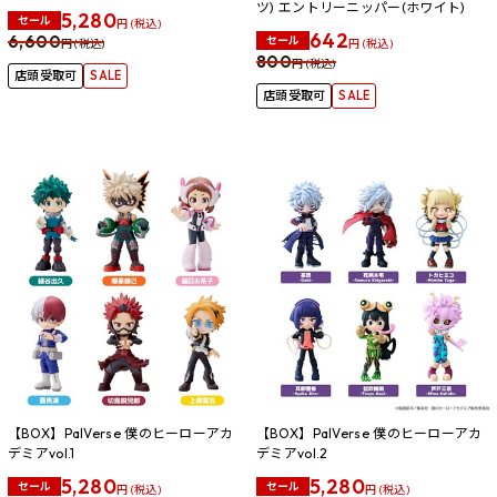
ツ) エントリーニッパー(ホワイト)
5,280
セール
円 (税込)
642
6,600
セール
円 (税込)
円 (税込)
800
円 (税込)
店頭受取可
SALE
店頭受取可
SALE
【BOX】PalVerse 僕のヒーローアカ
【BOX】PalVerse 僕のヒーローアカ
デミアvol.1
デミアvol.2
5,280
5,280
セール
セール
円 (税込)
円 (税込)