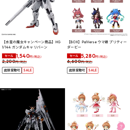
【水星の魔女キャンペーン商品】HG
【BOX】PalVerse ウマ娘 プリティー
1/144 ガンダムキャリバーン
ダービー
1,540
5,280
セール
セール
円 (税込)
円 (税込)
2,200
6,600
円 (税込)
円 (税込)
店頭受取可
SALE
店頭受取可
SALE