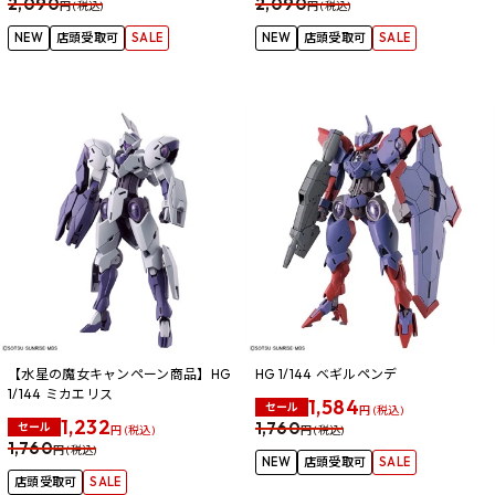
2,090
2,090
円 (税込)
円 (税込)
NEW
店頭受取可
SALE
NEW
店頭受取可
SALE
【水星の魔女キャンペーン商品】HG
HG 1/144 ベギルペンデ
1/144 ミカエリス
1,584
セール
円 (税込)
1,232
1,760
セール
円 (税込)
円 (税込)
1,760
円 (税込)
NEW
店頭受取可
SALE
店頭受取可
SALE