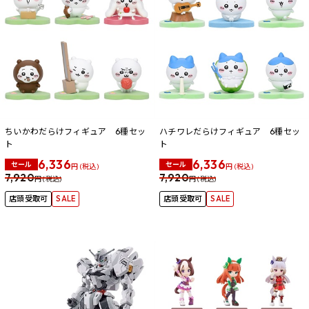
ちいかわだらけフィギュア 6種セッ
ハチワレだらけフィギュア 6種セッ
ト
ト
6,336
6,336
セール
セール
円 (税込)
円 (税込)
7,920
7,920
円 (税込)
円 (税込)
店頭受取可
SALE
店頭受取可
SALE