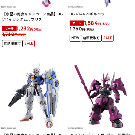
【水星の魔女キャンペーン商品】HG
HG 1/144 ベギルベウ
1/144 ガンダムルブリス
1,584
セール
円 (税込)
1,232
1,760
セール
円 (税込)
円 (税込)
1,760
円 (税込)
NEW
店頭受取可
SALE
店頭受取可
SALE