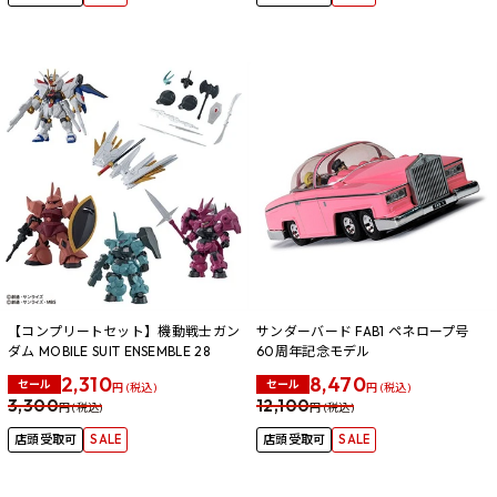
【コンプリートセット】機動戦士ガン
サンダーバード FAB1 ペネロープ号
ダム MOBILE SUIT ENSEMBLE 28
60周年記念モデル
2,310
8,470
セール
セール
円 (税込)
円 (税込)
3,300
12,100
円 (税込)
円 (税込)
店頭受取可
SALE
店頭受取可
SALE