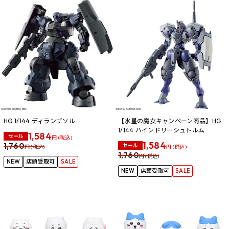
HG 1/144 ディランザソル
【水星の魔女キャンペーン商品】HG
1/144 ハインドリーシュトルム
1,584
セール
円 (税込)
1,584
1,760
セール
円 (税込)
円 (税込)
1,760
円 (税込)
NEW
店頭受取可
SALE
NEW
店頭受取可
SALE