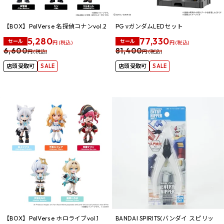
【BOX】PalVerse 名探偵コナンvol.2
PG νガンダムLEDセット
5,280
77,330
セール
セール
円 (税込)
円 (税込)
6,600
81,400
円 (税込)
円 (税込)
店頭受取可
SALE
店頭受取可
SALE
【BOX】PalVerse ホロライブvol.1
BANDAI SPIRITS(バンダイ スピリッ