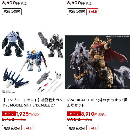
6,600
6,600
円 (税込)
円 (税込)
店頭受取可
店頭受取可
SALE
【コンプリートセット】機動戦士ガン
1/24 DIGACTION 北斗の拳 ラオウ&黒
ダム MOBILE SUIT ENSEMBLE 27
王号セット
1,925
8,910
セール
セール
円 (税込)
円 (税込)
2,750
9,900
円 (税込)
円 (税込)
店頭受取可
SALE
店頭受取可
SALE