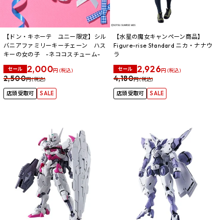
【ドン・キホーテ ユニー限定】シル
【水星の魔女キャンペーン商品】
バニアファミリーキーチェーン ハス
Figure-rise Standard ニカ・ナナウ
キーの女の子 -ネココスチューム-
ラ
2,000
2,926
セール
セール
円 (税込)
円 (税込)
2,500
4,180
円 (税込)
円 (税込)
店頭受取可
SALE
店頭受取可
SALE