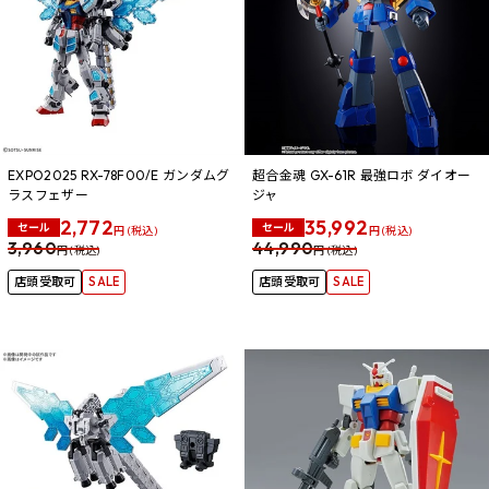
EXPO2025 RX-78F00/E ガンダムグ
超合金魂 GX-61R 最強ロボ ダイオー
ラスフェザー
ジャ
2,772
35,992
セール
セール
円 (税込)
円 (税込)
3,960
44,990
円 (税込)
円 (税込)
店頭受取可
SALE
店頭受取可
SALE