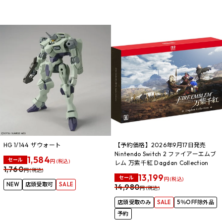
HG 1/144 ザウォート
【予約価格】2026年9月17日発売
Nintendo Switch 2 ファイアーエムブ
1,584
セール
円 (税込)
レム 万紫千紅 Dagdan Collection
1,760
円 (税込)
13,199
セール
円 (税込)
NEW
店頭受取可
SALE
14,980
円 (税込)
店頭受取のみ
SALE
5％OFF除外品
予約