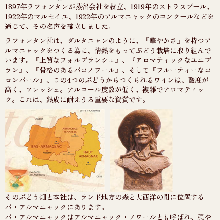
1897年ラフォンタンが蒸留会社を設立、1919年のストラスブール、
1922年のマルセイユ、1922年のアルマニャックのコンクールなどを
通じて、その名声を確立しました。
ラフォンタン社は、ダルタニャンのように、『華やかさ』を持つア
ルマニャックをつくる為に、情熱をもってぶどう栽培に取り組んで
います。『上質なフォルブランシュ』、『アロマティックなユニブ
ラン』、『骨格のあるバコノワール』、そして『フルーティーなコ
ロンバール』、この4つのぶどうからつくられるワインは、酸度が
高く、フレッシュ。アルコール度数が低く、複雑でアロマティッ
ク。これは、熟成に耐えうる重要な資質です。
そのぶどう畑と本社は、ランド地方の森と大西洋の間に位置する
バ・アルマニャックにあります。
バ・アルマニャックはアルマニャック・ノワールとも呼ばれ、穏や