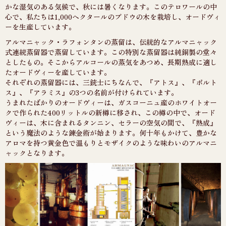
かな湿気のある気候で、秋には暑くなります。このテロワールの中
心で、私たちは1,000ヘクタールのブドウの木を栽培し、オードヴィ
ーを生産しています。
アルマニャック・ラフォンタンの蒸留は、伝統的なアルマニャック
式連続蒸留器で蒸留しています。この特別な蒸留器は純銅製の堂々
としたもの。そこからアルコールの蒸気をあつめ、長期熟成に適し
たオードヴィーを産しています。
それぞれの蒸留器には、三銃士にちなんで、『アトス』、『ポルト
ス』、『アラミス』の3つの名前が付けられています。
うまれたばかりのオードヴィーは、ガスコーニュ産のホワイトオー
クで作られた400リットルの新樽に移され、この樽の中で、オード
ヴィーは、木に含まれるタンニン、セラーの空気の間で、『熟成』
という魔法のような錬金術が始まります。何十年もかけて、豊かな
アロマを持つ黄金色で温もりとモザイクのような味わいのアルマニ
ャックとなります。