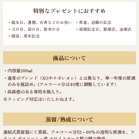
特別なプレゼントにおすすめ
・誕生日、還暦、古希などのお祝い
・昇進、退職の記念
・父の日、母の日、敬老の日
・結婚記念日、銀婚式、金婚式
・開店、周年記念
商品について
・内容量200ml
・通常のブレンド（XOやナポレオン）とは異なり、単一年度の原酒
のみを瓶詰め。(アルコール分は40度に調整しています）
・高級感のある専用木箱入り。
※ラッピング対応はいたしかねます。
蒸留/熟成について
連続式蒸留器にて蒸留、アルコール分52～60%の透明な原酒を、フ
ランス ガスコーニュ産 ホワイトオーク製の樽で熟成。