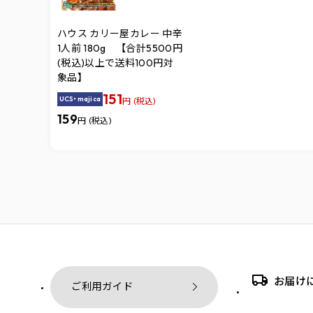
ハウス カリー屋カレー 中辛
1人前 180g 【合計5500円
(税込)以上で送料100円対
象品】
151
UCS・majica
円 (税込)
159
円 (税込)
お届け
ご利用ガイド