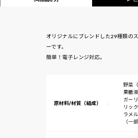
オリジナルにブレンドした29種類の
ーです。
簡単！電子レンジ対応。
野菜
果糖
ガー
原材料/材質（組成）
リッ
ラメ
（一部