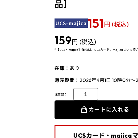
品】
151
UCS･majica
円 (税込)
159
円 (税込)
*【UCS・majica】価格は、UCSカード、majica払い
在庫：
あり
販売期間：
2026年4月1日 10時0分～
注文数：
カートに入れる
UCSカード・majic