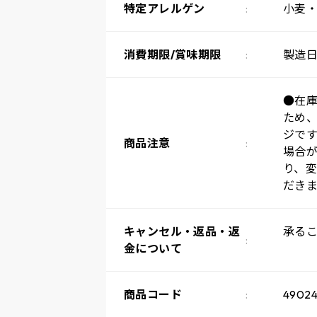
特定アレルゲン
小麦
消費期限/賞味期限
製造日
●在
ため
ジで
商品注意
場合
り、
だき
キャンセル・返品・返
承る
金について
商品コード
4902