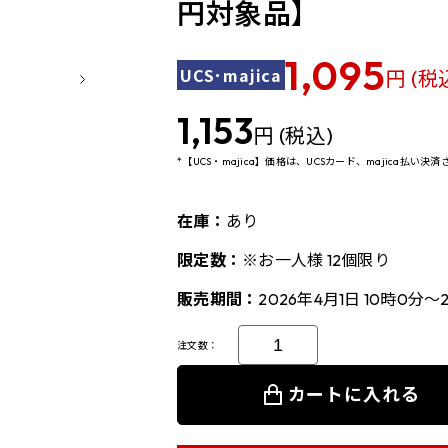
円対象品】
1,095
UCS･majica
円 (税
1,153
円 (税込)
*【UCS・majica】価格は、UCSカード、majica払い
在庫：
あり
限定数：
※お一人様 12個限り
販売期間：
2026年4月1日 10時0分～
注文数：
カートに入れる