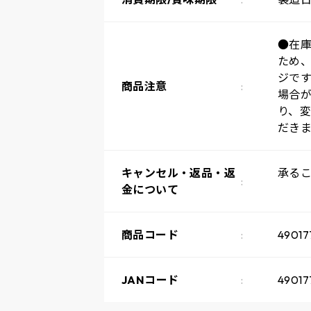
●在
ため
ジで
商品注意
場合
り、
だき
キャンセル・返品・返
承る
金について
商品コード
49017
JANコード
49017