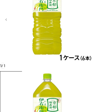
1
/
1