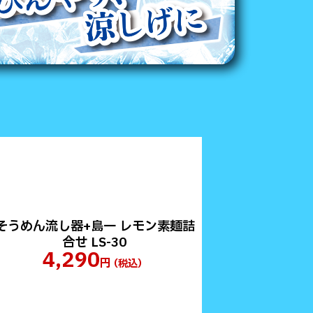
そうめん流し器+島一 レモン素麺詰
合せ LS-30
4,290
円
（税込）