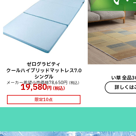
ゼログラビティ
クールハイブリッドマットレス7.0
シングル
い草 全品3
メーカー希望小売価格
78,650円
（税込）
19,580
詳しくは
円
（税込）
限定10点