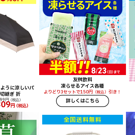
友桝飲料
凍らせるアイス各種
のように涼しいパ
よりどり3セットで150円
引き！
（税込）
 切継ぎ 折
299円
詳しくはこちら
（税込）
309
円
（税込）
全国送料無料