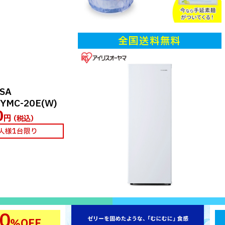
全国送料無料
SA
MC-20E(W)
0
円
（税込）
1人様1台限り
0
％OFF