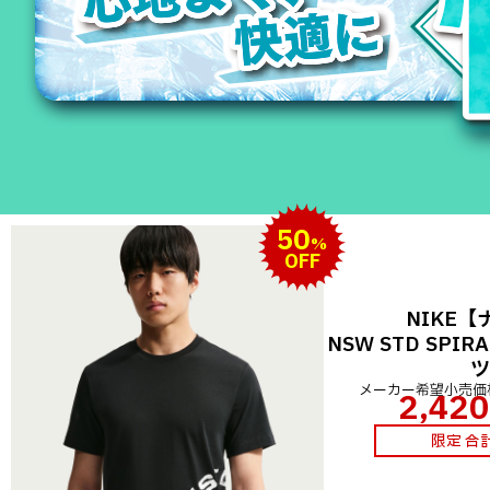
50
%
OFF
NIKE【
NSW STD SPIR
メーカー希望小売価
2,420
限定 合