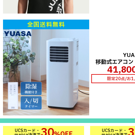
全国送料無料
YUA
移動式エアコン Y
41,80
限定20点/お
30
3
UCSカード・
UCSカード・
％OFF