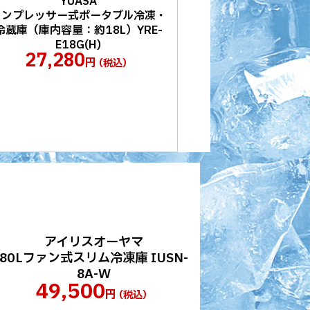
YUASA
コンプレッサー式ポータブル冷凍・
冷蔵庫（庫内容量：約18L）YRE-
E18G(H)
27,280
円
（税込）
アイリスオーヤマ
80Lファン式スリム冷凍庫 IUSN-
8A-W
49,500
円
（税込）