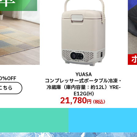
YUASA
0%OFF
コンプレッサー式ポータブル冷凍・
冷蔵庫（庫内容量：約12L）YRE-
こちら
E12G(H)
21,780
円
（税込）