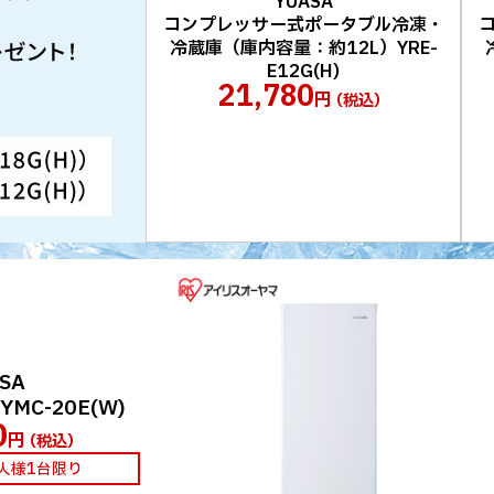
YUASA
コンプレッサー式ポータブル冷凍・
冷蔵庫（庫内容量：約12L）YRE-
E12G(H)
21,780
円
（税込）
SA
MC-20E(W)
0
円
（税込）
1人様1台限り