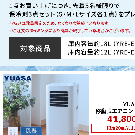
YUA
移動式エアコン Y
41,80
限定20点/お