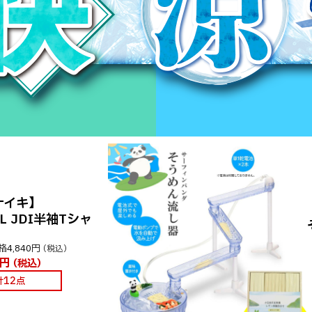
ナイキ】
AL JDI半袖Tシャ
ツ
格
4,840円
（税込）
円
（税込）
計12点