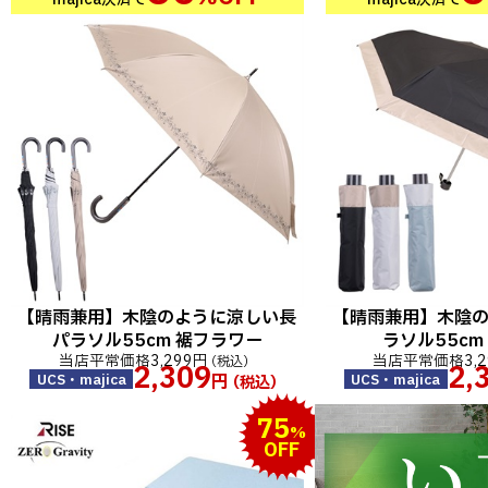
majica決済で
majica決済で
【晴雨兼用】木陰のように涼しい長
【晴雨兼用】木陰
パラソル55cm 裾フラワー
ラソル55cm
当店平常価格
3,299円
当店平常価格
3,
（税込）
2,309
2,
円
UCS・majica
UCS・majica
（税込）
75
%
OFF