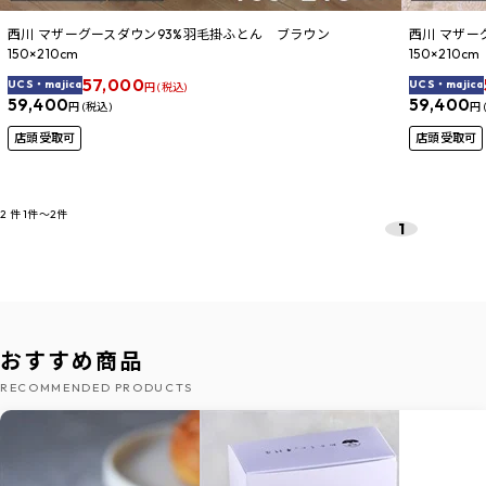
西川 マザーグースダウン93%羽毛掛ふとん ブラウン
西川 マザ
150×210cm
150×210cm
57,000
UCS・majica
UCS・majica
円 (税込)
59,400
59,400
円 (税込)
円 
店頭受取可
店頭受取可
2
件
1件～2件
1
おすすめ商品
RECOMMENDED PRODUCTS