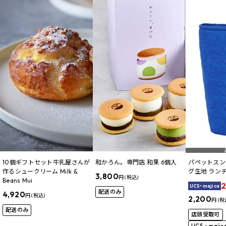
10個ギフトセット牛乳屋さんが
和かろん。専門店 和果 6個入
パペットスン
作るシュークリーム Milk &
グ生地 ラン
3,800
円 (税込)
Beans Mui
2
UCS・majica
配送のみ
4,920
円 (税込)
2,200
円 (税
配送のみ
店頭受取可
UCS・maji