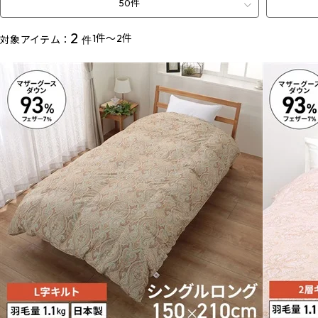
50件
2
1件～2件
対象アイテム：
件