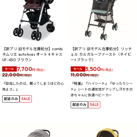
【訳アリ 旧モデル在庫処分】combi
【訳アリ 旧モデル在庫処分】リッチ
ネムリエ auto4cas オート４キャス
ェル カルガルーファースト（ネイビ
UF-650 ブラウン
ー×ブラック）
7,700
5,500
セール
セール
円 (税込)
円 (税込)
22,000
11,000
円 (税込)
円 (税込)
『目指したのは、眠ってしまうほどの心
『軽量』『ハイシート』『ゆったりシー
地よさ。』
ト』シートの通気性がアップし汗かきの
赤ちゃんに快適ベビーカー
配送のみ
SALE
配送のみ
SALE