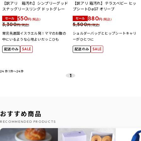
【訳アリ 箱汚れ】シンプリーグッド
【訳アリ 箱汚れ】テラスベビー ヒッ
スナッグリースリング ドットグレー
プシートDaG7 オリーブ
550
880
セール
セール
円 (税込)
円 (税込)
3,300
5,500
円 (税込)
円 (税込)
育児先進国イスラエル発！ママのお腹の
ショルダーバッグとヒップシートキャリ
中にいるような心地よいだっこひも
ーがひとつに
配送のみ
SALE
配送のみ
SALE
24
件
1件～24件
1
おすすめ商品
RECOMMENDED PRODUCTS