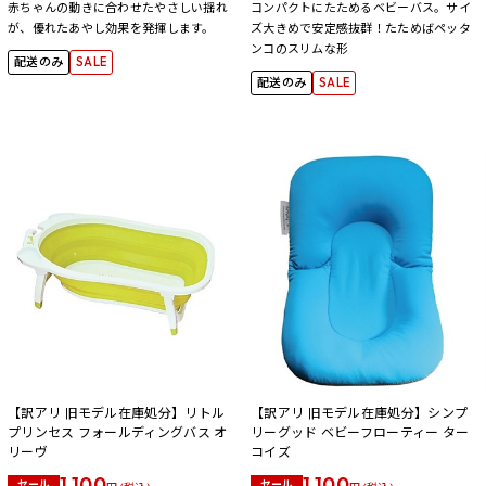
赤ちゃんの動きに合わせたやさしい揺れ
コンパクトにたためるベビーバス。サイ
が、優れたあやし効果を発揮します。
ズ大きめで安定感抜群！たためばペッタ
ンコのスリムな形
配送のみ
SALE
配送のみ
SALE
【訳アリ 旧モデル在庫処分】リトル
【訳アリ 旧モデル在庫処分】シンプ
プリンセス フォールディングバス オ
リーグッド ベビーフローティー ター
リーヴ
コイズ
1,100
1,100
セール
セール