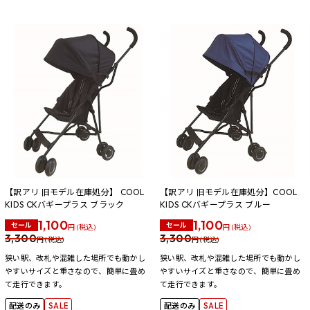
【訳アリ 旧モデル在庫処分】 COOL
【訳アリ 旧モデル在庫処分】COOL
KIDS CKバギープラス ブラック
KIDS CKバギープラス ブルー
1,100
1,100
セール
セール
円 (税込)
円 (税込)
3,300
3,300
円 (税込)
円 (税込)
狭い駅、改札や混雑した場所でも動かし
狭い駅、改札や混雑した場所でも動かし
やすいサイズと重さなので、簡単に畳め
やすいサイズと重さなので、簡単に畳め
て走行できます。
て走行できます。
配送のみ
SALE
配送のみ
SALE