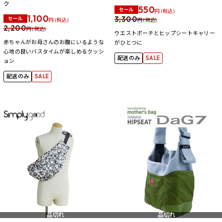
ク
550
セール
円 (税込)
1,100
3,300
セール
円 (税込)
円 (税込)
2,200
円 (税込)
ウエストポーチとヒップシートキャリー
赤ちゃんがお母さんのお腹にいるような
がひとつに
心地の良いバスタイムが楽しめるクッシ
配送のみ
SALE
ョン
配送のみ
SALE
品切れ
品切れ