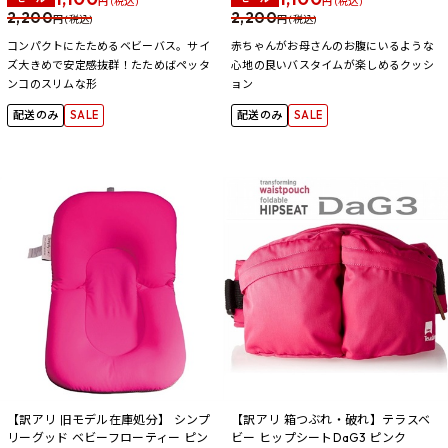
円 (税込)
円 (税込)
2,200
2,200
円 (税込)
円 (税込)
コンパクトにたためるベビーバス。サイ
赤ちゃんがお母さんのお腹にいるような
ズ大きめで安定感抜群！たためばペッタ
心地の良いバスタイムが楽しめるクッシ
ンコのスリムな形
ョン
配送のみ
SALE
配送のみ
SALE
【訳アリ 旧モデル在庫処分】 シンプ
【訳アリ 箱つぶれ・破れ】テラスベ
リーグッド ベビーフローティー ピン
ビー ヒップシートDaG3 ピンク