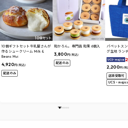
10個ギフトセット牛乳屋さんが
和かろん。専門店 和果 6個入
パペットスン
作るシュークリーム Milk &
グ生地 ラン
3,800
円 (税込)
Beans Mui
2
UCS・majica
配送のみ
4,920
円 (税込)
2,200
円 (税
配送のみ
店頭受取可
UCS・maji