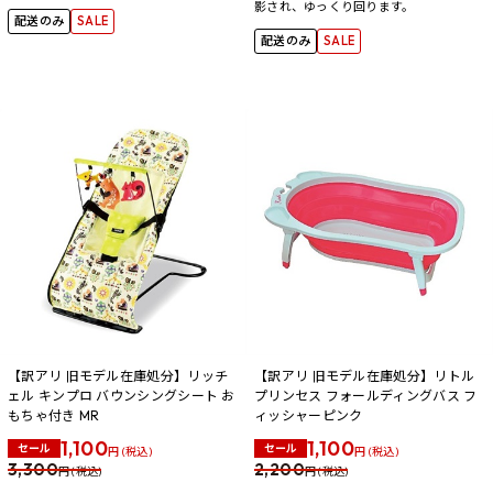
影され、ゆっくり回ります。
配送のみ
SALE
配送のみ
SALE
【訳アリ 旧モデル在庫処分】リッチ
【訳アリ 旧モデル在庫処分】リトル
ェル キンプロ バウンシングシート お
プリンセス フォールディングバス フ
もちゃ付き MR
ィッシャーピンク
1,100
1,100
セール
セール
円 (税込)
円 (税込)
3,300
2,200
円 (税込)
円 (税込)