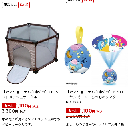
配送のみ
SALE
【訳アリ 旧モデル在庫処分】JTC ソ
【訳アリ 旧モデル在庫処分】トイロ
フトメッシュサークル
ーヤル ぐ～ぐ～ひつじのシアター
NO.3820
1,100
セール
円 (税込)
1,100
3,300
セール
円 (税込)
円 (税込)
2,200
円 (税込)
中の様子が見えるソフトメッシュ素材の
楽しいひつじさんのイラストが天井に投
ベビーサークルです。