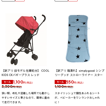
【訳アリ 旧モデル在庫処分】 COOL
【訳アリ 箱潰れ】simplygood シンプ
KIDS CKバギープラス レッド
リーグッド ストローライナー スター
1,100
550
セール
セール
円 (税込)
円 (税込)
3,300
1,100
円 (税込)
円 (税込)
狭い駅、改札や混雑した場所でも動かし
スタイリッシュで個性あふれるシート
やすいサイズと重さなので、簡単に畳め
が、ベビーカーをワンランクおしゃれ
て走行できます。
に！