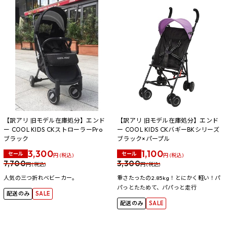
【訳アリ 旧モデル在庫処分】エンド
【訳アリ 旧モデル在庫処分】エンド
ー COOL KIDS CKストローラーPro
ー COOL KIDS CKバギーBKシリーズ
ブラック
ブラック×パープル
3,300
1,100
セール
セール
円 (税込)
円 (税込)
7,700
3,300
円 (税込)
円 (税込)
人気の三つ折れベビーカー。
重さたったの2.85kg！とにかく軽い！パ
パっとたためて、パパっと走行
配送のみ
SALE
配送のみ
SALE