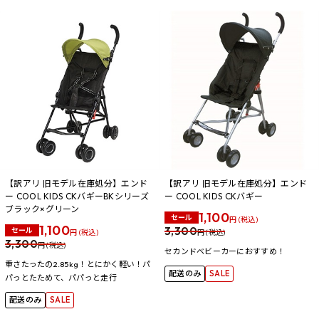
【訳アリ 旧モデル在庫処分】エンド
【訳アリ 旧モデル在庫処分】エンド
ー COOL KIDS CKバギーBKシリーズ
ー COOL KIDS CKバギー
ブラック×グリーン
1,100
セール
円 (税込)
1,100
3,300
セール
円 (税込)
円 (税込)
3,300
円 (税込)
セカンドベビーカーにおすすめ！
重さたったの2.85kg！とにかく軽い！パ
配送のみ
SALE
パっとたためて、パパっと走行
配送のみ
SALE