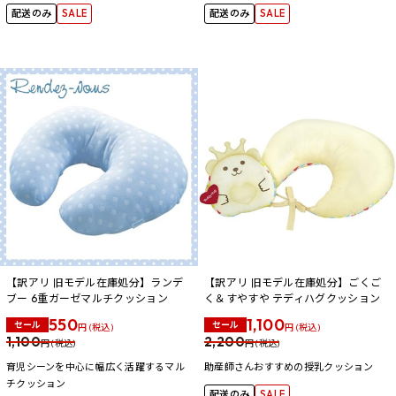
配送のみ
SALE
配送のみ
SALE
【訳アリ 旧モデル在庫処分】ランデ
【訳アリ 旧モデル在庫処分】ごくご
ブー 6重ガーゼマルチクッション
く＆すやすや テディハグクッション
550
1,100
セール
セール
円 (税込)
円 (税込)
1,100
2,200
円 (税込)
円 (税込)
育児シーンを中心に幅広く活躍するマル
助産師さんおすすめの授乳クッション
チクッション
配送のみ
SALE