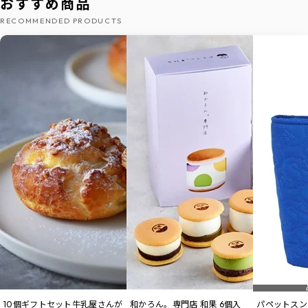
おすすめ商品
RECOMMENDED PRODUCTS
10個ギフトセット牛乳屋さんが
和かろん。専門店 和果 6個入
パペットスン