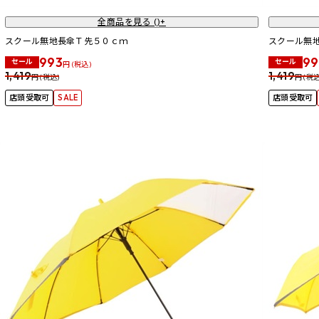
全商品を見る (
)+
スクール無地長傘Ｔ先５０ｃｍ
スクール無
993
99
セール
セール
円 (税込)
1,419
1,419
円 (税込)
円 (税込
店頭受取可
SALE
店頭受取可