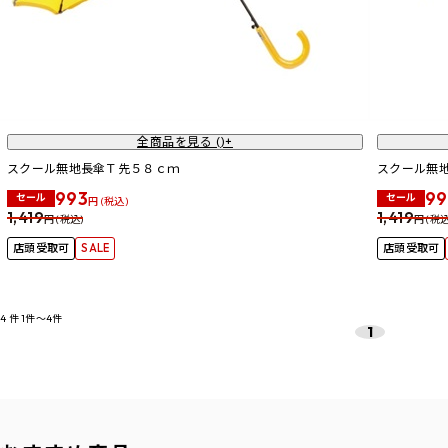
全商品を見る (
)+
スクール無地長傘Ｔ先５８ｃｍ
スクール無
993
99
セール
セール
円 (税込)
1,419
1,419
円 (税込)
円 (税込
店頭受取可
SALE
店頭受取可
4
件
1件～4件
1