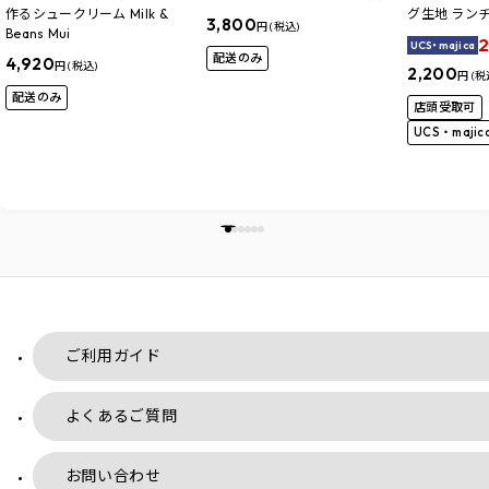
作るシュークリーム Milk &
グ生地 ラン
3,800
円 (税込)
Beans Mui
2
UCS・majica
配送のみ
4,920
円 (税込)
2,200
円 (税
配送のみ
店頭受取可
UCS・maji
ご利用ガイド
よくあるご質問
お問い合わせ