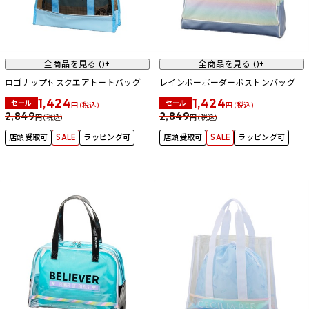
全商品を見る (
)+
全商品を見る (
)+
ロゴナップ付スクエアトートバッグ
レインボーボーダーボストンバッグ
1,424
1,424
セール
セール
円 (税込)
円 (税込)
2,849
2,849
円 (税込)
円 (税込)
店頭受取可
SALE
ラッピング可
店頭受取可
SALE
ラッピング可