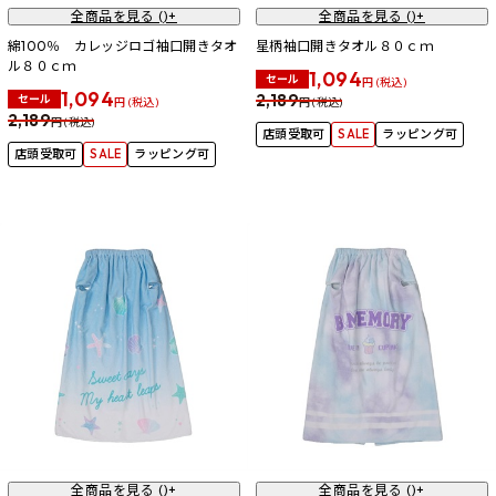
全商品を見る (
)+
全商品を見る (
)+
綿100％ カレッジロゴ袖口開きタオ
星柄袖口開きタオル８０ｃｍ
ル８０ｃｍ
1,094
セール
円 (税込)
1,094
2,189
セール
円 (税込)
円 (税込)
2,189
円 (税込)
店頭受取可
SALE
ラッピング可
店頭受取可
SALE
ラッピング可
全商品を見る (
)+
全商品を見る (
)+