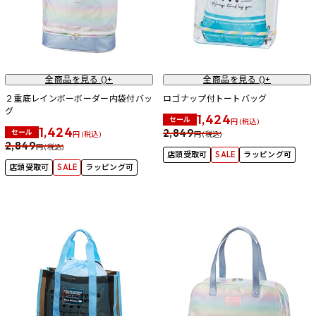
全商品を見る (
)+
全商品を見る (
)+
２重底レインボーボーダー内袋付バッ
ロゴナップ付トートバッグ
グ
1,424
セール
円 (税込)
1,424
2,849
セール
円 (税込)
円 (税込)
2,849
円 (税込)
店頭受取可
SALE
ラッピング可
店頭受取可
SALE
ラッピング可