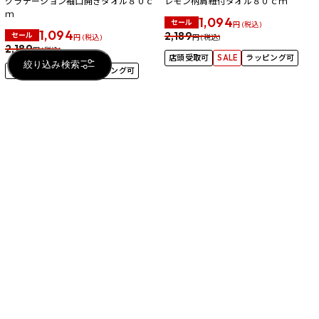
グラデーション袖口開きタオル８０ｃ
レモン柄肩紐付タオル８０ｃｍ
ｍ
1,094
セール
円 (税込)
1,094
2,189
セール
円 (税込)
円 (税込)
2,189
円 (税込)
店頭受取可
SALE
ラッピング可
絞り込み検索
店頭受取可
SALE
ラッピング可
95
件
1件～30件
2
3
4
1
おすすめ商品
RECOMMENDED PRODUCTS