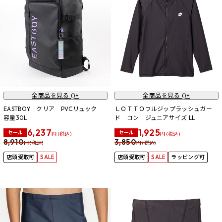
全商品を見る (
)+
全商品を見る (
)+
EASTBOY クリア PVCリュック
ＬＯＴＴＯフルジップラッシュガー
容量30L
ド コン ジュニアサイズ LL
6,237
1,925
セール
セール
円 (税込)
円 (税込)
8,910
3,850
円 (税込)
円 (税込)
店頭受取可
SALE
店頭受取可
SALE
ラッピング可