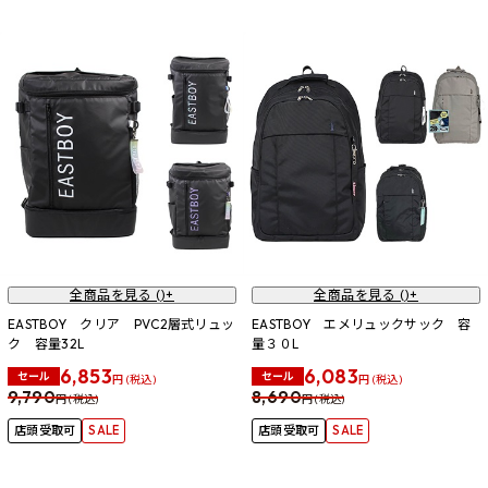
全商品を見る (
)+
全商品を見る (
)+
EASTBOY クリア PVC2層式リュッ
EASTBOY エメリュックサック 容
ク 容量32L
量３０L
6,853
6,083
セール
セール
円 (税込)
円 (税込)
9,790
8,690
円 (税込)
円 (税込)
店頭受取可
SALE
店頭受取可
SALE