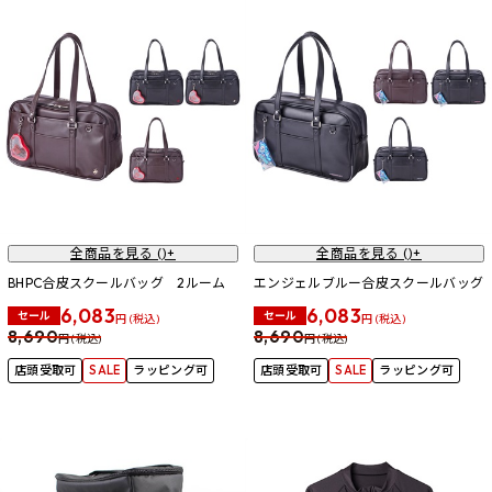
全商品を見る (
)+
全商品を見る (
)+
BHPC合皮スクールバッグ 2ルーム
エンジェルブルー合皮スクールバッグ
6,083
6,083
セール
セール
円 (税込)
円 (税込)
8,690
8,690
円 (税込)
円 (税込)
店頭受取可
SALE
ラッピング可
店頭受取可
SALE
ラッピング可