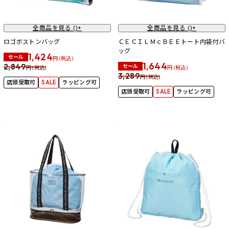
全商品を見る (
)+
全商品を見る (
)+
ロゴボストンバッグ
ＣＥＣＩＬＭｃＢＥＥトート内袋付バ
ッグ
1,424
セール
円 (税込)
1,644
2,849
セール
円 (税込)
円 (税込)
3,289
円 (税込)
店頭受取可
SALE
ラッピング可
店頭受取可
SALE
ラッピング可