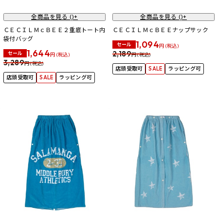
全商品を見る (
)+
全商品を見る (
)+
ＣＥＣＩＬＭｃＢＥＥ２重底トート内
ＣＥＣＩＬＭｃＢＥＥナップサック
袋付バッグ
1,094
セール
円 (税込)
1,644
2,189
セール
円 (税込)
円 (税込)
3,289
円 (税込)
店頭受取可
SALE
ラッピング可
店頭受取可
SALE
ラッピング可