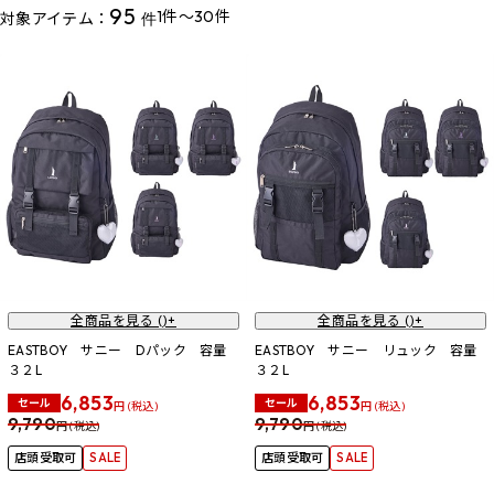
95
1件～30件
対象アイテム：
件
全商品を見る (
)+
全商品を見る (
)+
EASTBOY サニー Dパック 容量
EASTBOY サニー リュック 容量
３２L
３２L
6,853
6,853
セール
セール
円 (税込)
円 (税込)
9,790
9,790
円 (税込)
円 (税込)
店頭受取可
SALE
店頭受取可
SALE