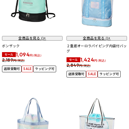
全商品を見る (
)+
全商品を見る (
)+
ボンザック
２重底オーロラパイピング内袋付バッ
グ
1,094
セール
円 (税込)
1,424
2,189
セール
円 (税込)
円 (税込)
2,849
円 (税込)
店頭受取可
SALE
ラッピング可
店頭受取可
SALE
ラッピング可