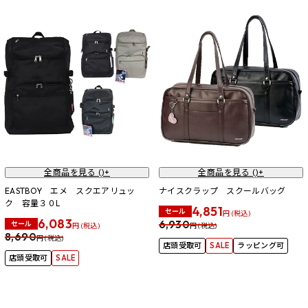
全商品を見る (
)+
全商品を見る (
)+
EASTBOY エメ スクエアリュッ
ナイスクラップ スクールバッグ
ク 容量３０L
4,851
セール
円 (税込)
6,083
6,930
セール
円 (税込)
円 (税込)
8,690
円 (税込)
店頭受取可
SALE
ラッピング可
店頭受取可
SALE