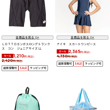
全商品を見る (
)+
全商品を見る (
)+
ＬＯＴＴＯエンボスロングトランク
ナイキ スカートワンピース
ス コン ジュニアサイズ LL
2,365
セール
円 (税込)
1,210
4,730
セール
円 (税込)
円 (税込)
2,420
円 (税込)
店頭受取可
SALE
ラッピング可
店頭受取可
SALE
ラッピング可