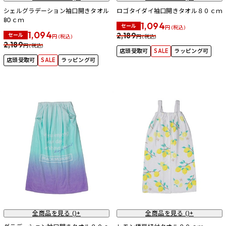
シェルグラデーション袖口開きタオル
ロゴタイダイ袖口開きタオル８０ｃｍ
80ｃｍ
1,094
セール
円 (税込)
1,094
2,189
セール
円 (税込)
円 (税込)
2,189
円 (税込)
店頭受取可
SALE
ラッピング可
店頭受取可
SALE
ラッピング可
全商品を見る (
)+
全商品を見る (
)+