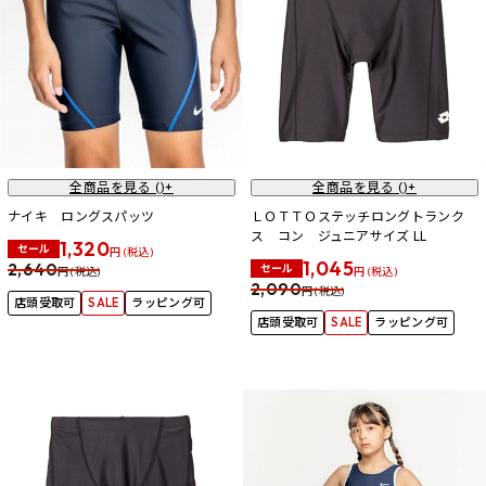
全商品を見る (
)+
全商品を見る (
)+
ナイキ ロングスパッツ
ＬＯＴＴＯステッチロングトランク
ス コン ジュニアサイズ LL
1,320
セール
円 (税込)
1,045
2,640
セール
円 (税込)
円 (税込)
2,090
円 (税込)
店頭受取可
SALE
ラッピング可
店頭受取可
SALE
ラッピング可