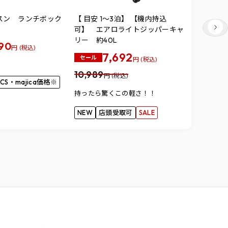
スン ランチボック
【 目安 1～3泊】 【機内持込
New B
可】 エアロライトジッパーキャ
メンズスニ
リー 約40L
M413LK3
590
円 (税込)
7,692
5,489
円
セール
円 (税込)
10,989
メーカー希
円 (税込)
CS・majica価格※
の20％OF
持ったら驚くこの軽さ！！
店頭受取
NEW
店頭受取可
SALE