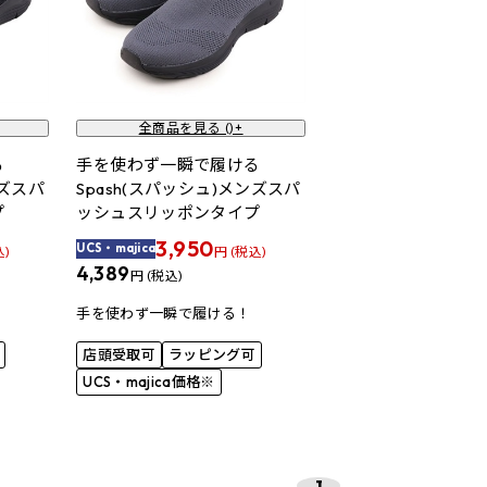
全商品を見る (
)+
ける
手を使わず一瞬で履ける
ンズスパ
Spash(スパッシュ)メンズスパ
プ
ッシュスリッポンタイプ
3,950
UCS・majica
込)
円 (税込)
4,389
円 (税込)
手を使わず一瞬で履ける！
店頭受取可
ラッピング可
UCS・majica価格※
1