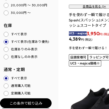
20,000円 ～ 30,000円
全商品を見る (
)+
30,000円 ～
手を使わず一瞬で履
Spash(スパッシュ)メ
在庫
ッシュスコートタイプ
3,950
UCS・majica
すべて表示
円 (税
4,389
円 (税込)
すべて表示(在庫あり優先)
手を使わず一瞬で履ける！
在庫ありのみ表示
在庫なしのみ表示
店頭受取可
ラッピング可
UCS・majica価格※
通常・定期
すべて表示
通常購入可能
定期購入可能
この条件で絞り込み