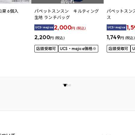
品切れ
果 6個入
パペットスンスン キルティング
パペットスン
生地 ランチバッグ
ス
2,000
1,
UCS・majica
UCS・majica
円 (税込)
2,200
1,749
円 (税込)
円 (税込)
店頭受取可
UCS・majica価格※
店頭受取可
U