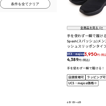
条件を全てクリア
全商品を見る (
)+
手を使わず一瞬で履
Spash(スパッシュ)メ
ッシュスリッポンタイ
3,950
UCS・majica
円 (税
4,389
円 (税込)
手を使わず一瞬で履ける！
店頭受取可
ラッピング可
UCS・majica価格※
6
件
1件～6件