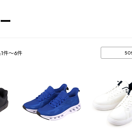
ー
1件～6件
5
件