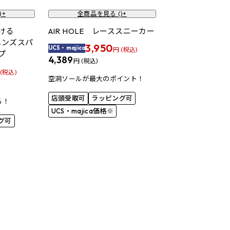
)+
全商品を見る (
)+
履ける
AIR HOLE レーススニーカー
)メンズスパ
3,950
UCS・majica
円 (税込)
プ
4,389
円 (税込)
 (税込)
空洞ソールが最大のポイント！
店頭受取可
ラッピング可
る！
UCS・majica価格※
グ可