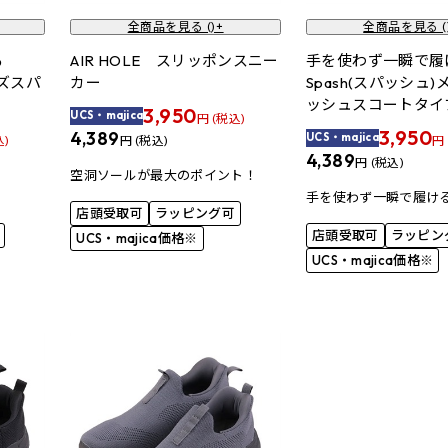
全商品を見る (
)+
全商品を見る (
ける
AIR HOLE スリッポンスニー
手を使わず一瞬で
ンズスパ
カー
Spash(スパッシュ
ッシュスコートタイ
3,950
UCS・majica
円 (税込)
3,950
4,389
UCS・majica
込)
円 (税込)
円
4,389
円 (税込)
空洞ソールが最大のポイント！
手を使わず一瞬で履け
店頭受取可
ラッピング可
店頭受取可
ラッピン
UCS・majica価格※
UCS・majica価格※