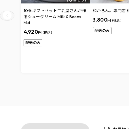
10個ギフトセット牛乳屋さんが作
和かろん。専門店 和
るシュークリーム Milk & Beans
3,800
円 (税込)
Mui
配送のみ
4,920
円 (税込)
配送のみ