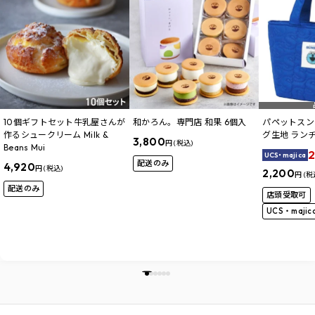
10個ギフトセット牛乳屋さんが
和かろん。専門店 和果 6個入
パペットスン
作るシュークリーム Milk &
グ生地 ラン
3,800
円 (税込)
Beans Mui
2
UCS・majica
配送のみ
4,920
円 (税込)
2,200
円 (税
配送のみ
店頭受取可
UCS・maji