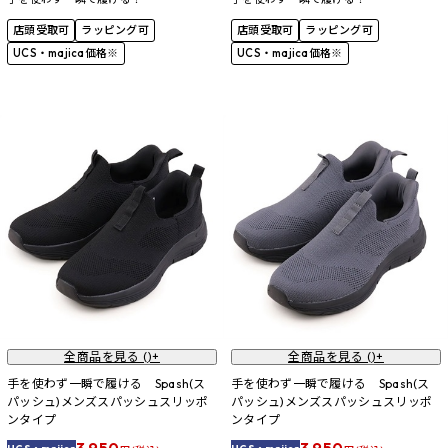
店頭受取可
ラッピング可
店頭受取可
ラッピング可
UCS・majica価格※
UCS・majica価格※
全商品を見る (
)+
全商品を見る (
)+
手を使わず一瞬で履ける Spash(ス
手を使わず一瞬で履ける Spash(ス
パッシュ)メンズスパッシュスリッポ
パッシュ)メンズスパッシュスリッポ
ンタイプ
ンタイプ