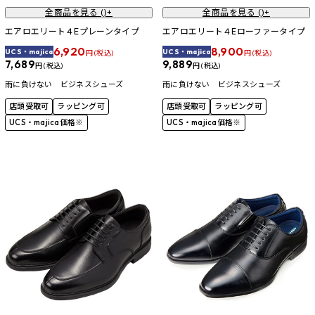
全商品を見る (
)+
全商品を見る (
)+
エアロエリート４Eプレーンタイプ
エアロエリート４Eローファータイプ
6,920
8,900
UCS・majica
UCS・majica
円 (税込)
円 (税込)
7,689
9,889
円 (税込)
円 (税込)
雨に負けない ビジネスシューズ
雨に負けない ビジネスシューズ
店頭受取可
ラッピング可
店頭受取可
ラッピング可
UCS・majica価格※
UCS・majica価格※