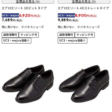
全商品を見る (
)+
全商品を見る (
)+
エアロエリート３Eビットタイプ
エアロエリート４Eストレートタイプ
6,920
8,900
UCS・majica
UCS・majica
円 (税込)
円 (税込)
7,689
9,889
円 (税込)
円 (税込)
雨に負けない ビジネスシューズ
雨に負けない ビジネスシューズ
店頭受取可
ラッピング可
店頭受取可
ラッピング可
UCS・majica価格※
UCS・majica価格※