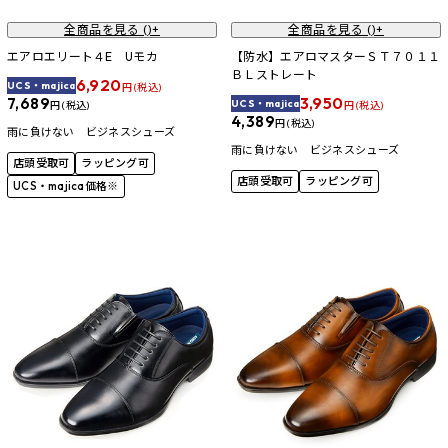
全商品を見る (
)+
全商品を見る (
)+
エアロエリート４E Uモカ
【防水】エアロマスターＳＴ７０１１
ＢＬストレート
6,920
UCS・majica
円 (税込)
3,950
7,689
UCS・majica
円 (税込)
円 (税込)
4,389
円 (税込)
雨に負けない ビジネスシューズ
雨に負けない ビジネスシューズ
店頭受取可
ラッピング可
店頭受取可
ラッピング可
UCS・majica価格※