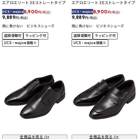
エアロエリート３Eストレートタイプ
エアロエリート３Eストレートタイプ
8,900
8,900
UCS・majica
UCS・majica
円 (税込)
円 (税込)
9,889
9,889
円 (税込)
円 (税込)
雨に負けない ビジネスシューズ
雨に負けない ビジネスシューズ
店頭受取可
ラッピング可
店頭受取可
ラッピング可
UCS・majica価格※
UCS・majica価格※
全商品を見る (
)+
全商品を見る (
)+