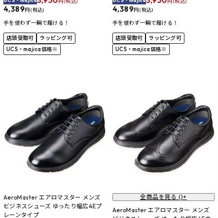
3,950
3,950
UCS・majica
UCS・majica
円 (税込)
円 (税込)
4,389
4,389
円 (税込)
円 (税込)
手を使わず一瞬で履ける！
手を使わず一瞬で履ける！
店頭受取可
ラッピング可
店頭受取可
ラッピング可
UCS・majica価格※
UCS・majica価格※
全商品を見る (
)+
AeroMaster エアロマスター メンズ
ビジネスシューズ ゆったり幅広4Eプ
AeroMaster エアロマスター メンズ
レーンタイプ