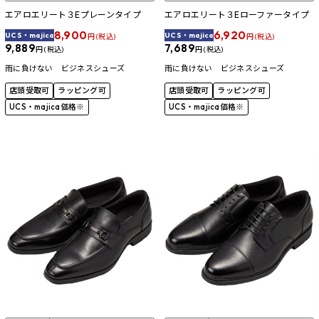
エアロエリート３Eプレーンタイプ
エアロエリート３Eローファータイプ
8,900
6,920
UCS・majica
UCS・majica
円 (税込)
円 (税込)
9,889
7,689
円 (税込)
円 (税込)
雨に負けない ビジネスシューズ
雨に負けない ビジネスシューズ
店頭受取可
ラッピング可
店頭受取可
ラッピング可
UCS・majica価格※
UCS・majica価格※