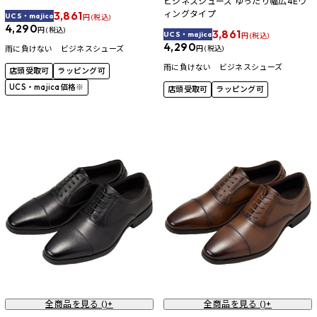
ビジネスシューズ ゆったり幅広4Eウ
3,861
ィングタイプ
UCS・majica
円 (税込)
4,290
円 (税込)
3,861
UCS・majica
円 (税込)
4,290
雨に負けない ビジネスシューズ
円 (税込)
雨に負けない ビジネスシューズ
店頭受取可
ラッピング可
UCS・majica価格※
店頭受取可
ラッピング可
全商品を見る (
)+
全商品を見る (
)+