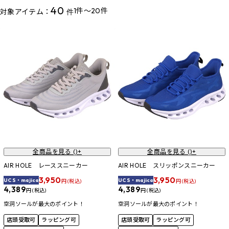
40
1件～20件
対象アイテム：
件
全商品を見る (
)+
全商品を見る (
)+
AIR HOLE レーススニーカー
AIR HOLE スリッポンスニーカー
3,950
3,950
UCS・majica
UCS・majica
円 (税込)
円 (税込)
4,389
4,389
円 (税込)
円 (税込)
空洞ソールが最大のポイント！
空洞ソールが最大のポイント！
店頭受取可
ラッピング可
店頭受取可
ラッピング可