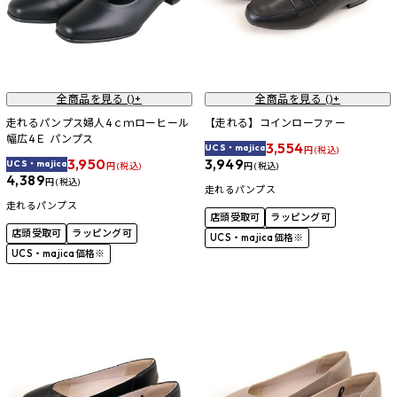
全商品を見る (
)+
全商品を見る (
)+
走れるパンプス婦人4ｃｍローヒール
【走れる】コインローファー
幅広4Ｅ パンプス
3,554
UCS・majica
円 (税込)
3,950
3,949
UCS・majica
円 (税込)
円 (税込)
4,389
円 (税込)
走れるパンプス
走れるパンプス
店頭受取可
ラッピング可
店頭受取可
ラッピング可
UCS・majica価格※
UCS・majica価格※