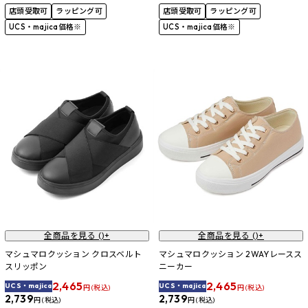
店頭受取可
ラッピング可
店頭受取可
ラッピング可
UCS・majica価格※
UCS・majica価格※
全商品を見る (
)+
全商品を見る (
)+
マシュマロクッション クロスベルト
マシュマロクッション 2WAYレースス
スリッポン
ニーカー
2,465
2,465
UCS・majica
UCS・majica
円 (税込)
円 (税込)
2,739
2,739
円 (税込)
円 (税込)