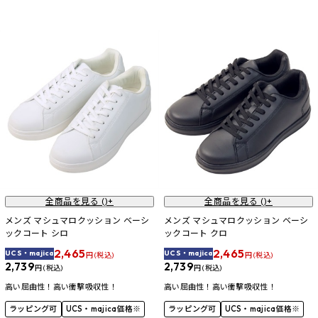
全商品を見る (
)+
全商品を見る (
)+
メンズ マシュマロクッション ベーシ
メンズ マシュマロクッション ベーシ
ックコート シロ
ックコート クロ
2,465
2,465
UCS・majica
UCS・majica
円 (税込)
円 (税込)
2,739
2,739
円 (税込)
円 (税込)
高い屈曲性！高い衝撃吸収性！
高い屈曲性！高い衝撃吸収性！
ラッピング可
UCS・majica価格※
ラッピング可
UCS・majica価格※