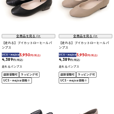
全商品を見る (
)+
全商品を見る (
)+
【走れる】ブイカットローヒールパ
【走れる】ブイカットローヒールパ
ンプス
ンプス
3,950
3,950
UCS・majica
UCS・majica
円 (税込)
円 (税込)
4,389
4,389
円 (税込)
円 (税込)
走れるパンプス
走れるパンプス
店頭受取可
ラッピング可
店頭受取可
ラッピング可
UCS・majica価格※
UCS・majica価格※