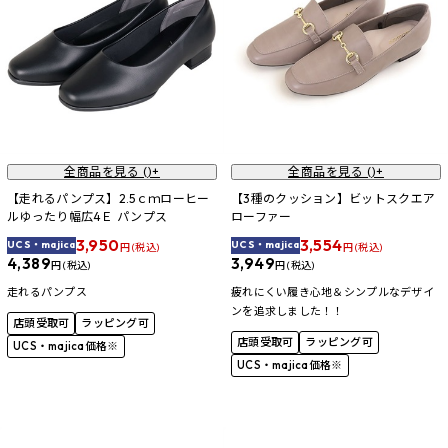
全商品を見る (
)+
全商品を見る (
)+
【走れるパンプス】2.5ｃｍローヒー
【3種のクッション】ビットスクエア
ルゆったり幅広4Ｅ パンプス
ローファー
3,950
3,554
UCS・majica
UCS・majica
円 (税込)
円 (税込)
4,389
3,949
円 (税込)
円 (税込)
走れるパンプス
疲れにくい履き心地＆シンプルなデザイ
ンを追求しました！！
店頭受取可
ラッピング可
店頭受取可
ラッピング可
UCS・majica価格※
UCS・majica価格※