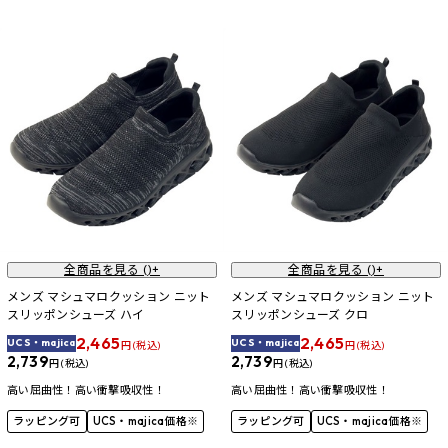
全商品を見る (
)+
全商品を見る (
)+
メンズ マシュマロクッション ニット
メンズ マシュマロクッション ニット
スリッポンシューズ ハイ
スリッポンシューズ クロ
2,465
2,465
UCS・majica
UCS・majica
円 (税込)
円 (税込)
2,739
2,739
円 (税込)
円 (税込)
高い屈曲性！高い衝撃吸収性！
高い屈曲性！高い衝撃吸収性！
ラッピング可
UCS・majica価格※
ラッピング可
UCS・majica価格※