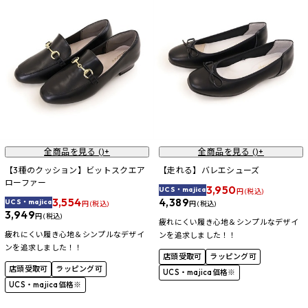
全商品を見る (
)+
全商品を見る (
)+
【3種のクッション】ビットスクエア
【走れる】バレエシューズ
ローファー
3,950
UCS・majica
円 (税込)
3,554
4,389
UCS・majica
円 (税込)
円 (税込)
3,949
円 (税込)
疲れにくい履き心地＆シンプルなデザイ
疲れにくい履き心地＆シンプルなデザイ
ンを追求しました！！
ンを追求しました！！
店頭受取可
ラッピング可
店頭受取可
ラッピング可
UCS・majica価格※
UCS・majica価格※