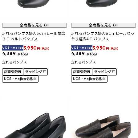
全商品を見る (
)+
全商品を見る (
)+
走れるパンプス婦人5ｃｍヒール幅広
走れるパンプス婦人6ｃｍヒールゆっ
３Ｅ ベルトパンプス
たり幅広4Ｅ パンプス
3,950
3,950
UCS・majica
UCS・majica
円 (税込)
円 (税込)
4,389
4,389
円 (税込)
円 (税込)
走れるパンプス
走れるパンプス
店頭受取可
ラッピング可
店頭受取可
ラッピング可
UCS・majica価格※
UCS・majica価格※