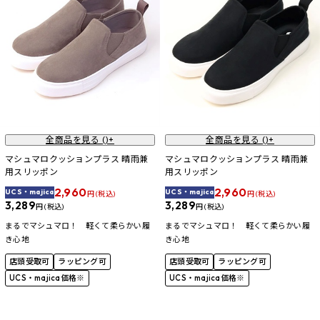
全商品を見る (
)+
全商品を見る (
)+
マシュマロクッションプラス 晴雨兼
マシュマロクッションプラス 晴雨兼
用スリッポン
用スリッポン
2,960
2,960
UCS・majica
UCS・majica
円 (税込)
円 (税込)
3,289
3,289
円 (税込)
円 (税込)
まるでマシュマロ！ 軽くて柔らかい履
まるでマシュマロ！ 軽くて柔らかい履
き心地
き心地
店頭受取可
ラッピング可
店頭受取可
ラッピング可
UCS・majica価格※
UCS・majica価格※