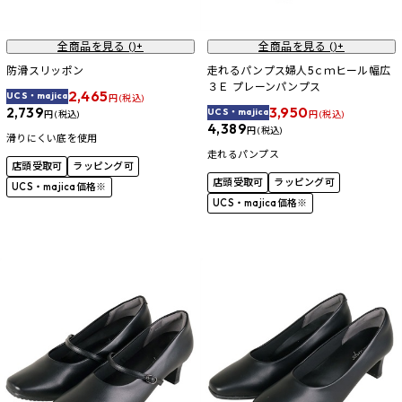
全商品を見る (
)+
全商品を見る (
)+
防滑スリッポン
走れるパンプス婦人5ｃｍヒール幅広
３Ｅ プレーンパンプス
2,465
UCS・majica
円 (税込)
3,950
2,739
UCS・majica
円 (税込)
円 (税込)
4,389
円 (税込)
滑りにくい底を使用
走れるパンプス
店頭受取可
ラッピング可
店頭受取可
ラッピング可
UCS・majica価格※
UCS・majica価格※