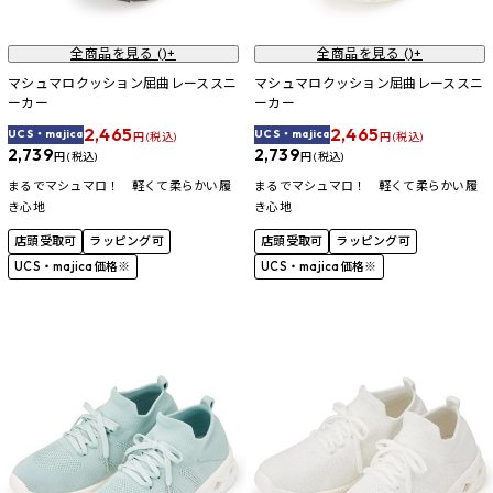
全商品を見る (
)+
全商品を見る (
)+
マシュマロクッション屈曲レーススニ
マシュマロクッション屈曲レーススニ
ーカー
ーカー
2,465
2,465
UCS・majica
UCS・majica
円 (税込)
円 (税込)
2,739
2,739
円 (税込)
円 (税込)
まるでマシュマロ！ 軽くて柔らかい履
まるでマシュマロ！ 軽くて柔らかい履
き心地
き心地
店頭受取可
ラッピング可
店頭受取可
ラッピング可
UCS・majica価格※
UCS・majica価格※