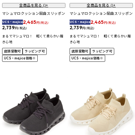
全商品を見る (
)+
全商品を見る (
)+
マシュマロクッション屈曲スリッポン
マシュマロクッション屈曲スリッポン
2,465
2,465
UCS・majica
UCS・majica
円 (税込)
円 (税込)
2,739
2,739
円 (税込)
円 (税込)
まるでマシュマロ！ 軽くて柔らかい履
まるでマシュマロ！ 軽くて柔らかい履
き心地
き心地
店頭受取可
ラッピング可
店頭受取可
ラッピング可
UCS・majica価格※
UCS・majica価格※