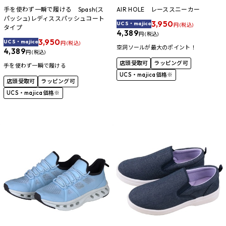
手を使わず一瞬で履ける Spash(ス
AIR HOLE レーススニーカー
パッシュ)レディススパッシュコート
3,950
UCS・majica
円 (税込)
タイプ
4,389
円 (税込)
3,950
UCS・majica
円 (税込)
空洞ソールが最大のポイント！
4,389
円 (税込)
店頭受取可
ラッピング可
手を使わず一瞬で履ける
UCS・majica価格※
店頭受取可
ラッピング可
UCS・majica価格※