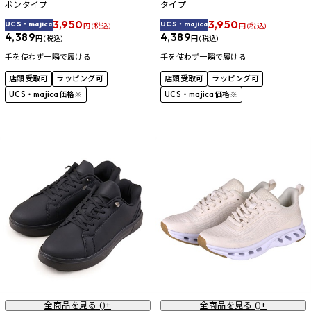
ポンタイプ
タイプ
3,950
3,950
UCS・majica
UCS・majica
円 (税込)
円 (税込)
4,389
4,389
円 (税込)
円 (税込)
手を使わず一瞬で履ける
手を使わず一瞬で履ける
店頭受取可
ラッピング可
店頭受取可
ラッピング可
UCS・majica価格※
UCS・majica価格※
全商品を見る (
)+
全商品を見る (
)+