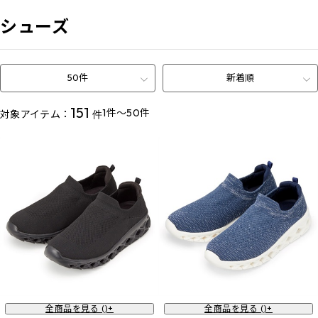
シューズ
50件
新着順
151
1件～50件
対象アイテム：
件
全商品を見る (
)+
全商品を見る (
)+