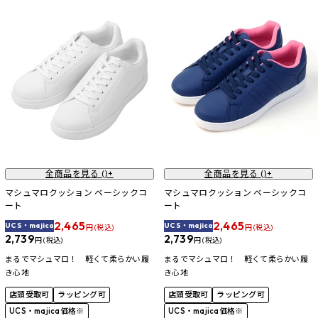
全商品を見る (
)+
全商品を見る (
)+
マシュマロクッション ベーシックコ
マシュマロクッション ベーシックコ
ート
ート
2,465
2,465
UCS・majica
UCS・majica
円 (税込)
円 (税込)
2,739
2,739
円 (税込)
円 (税込)
まるでマシュマロ！ 軽くて柔らかい履
まるでマシュマロ！ 軽くて柔らかい履
き心地
き心地
店頭受取可
ラッピング可
店頭受取可
ラッピング可
UCS・majica価格※
UCS・majica価格※