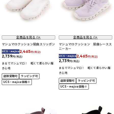
全商品を見る (
)+
全商品を見る (
)+
マシュマロクッション屈曲スリッポン
マシュマロクッション 屈曲レースス
ニーカー
2,465
UCS・majica
円 (税込)
2,465
2,739
UCS・majica
円 (税込)
円 (税込)
2,739
円 (税込)
まるでマシュマロ！ 軽くて柔らかい履
まるでマシュマロ！ 軽くて柔らかい履
き心地
き心地
店頭受取可
ラッピング可
店頭受取可
ラッピング可
UCS・majica価格※
UCS・majica価格※