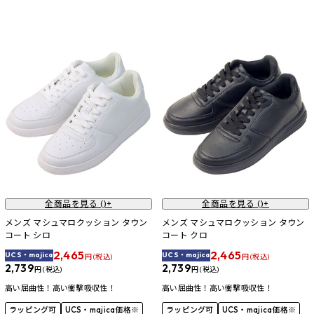
全商品を見る (
)+
全商品を見る (
)+
メンズ マシュマロクッション タウン
メンズ マシュマロクッション タウン
コート シロ
コート クロ
2,465
2,465
UCS・majica
UCS・majica
円 (税込)
円 (税込)
2,739
2,739
円 (税込)
円 (税込)
高い屈曲性！高い衝撃吸収性！
高い屈曲性！高い衝撃吸収性！
ラッピング可
UCS・majica価格※
ラッピング可
UCS・majica価格※