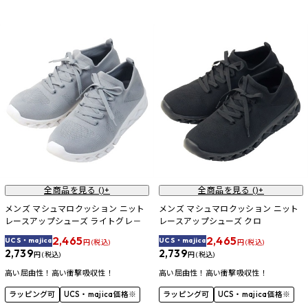
全商品を見る (
)+
全商品を見る (
)+
メンズ マシュマロクッション ニット
メンズ マシュマロクッション ニット
レースアップシューズ ライトグレ－
レースアップシューズ クロ
2,465
2,465
UCS・majica
UCS・majica
円 (税込)
円 (税込)
2,739
2,739
円 (税込)
円 (税込)
高い屈曲性！高い衝撃吸収性！
高い屈曲性！高い衝撃吸収性！
ラッピング可
UCS・majica価格※
ラッピング可
UCS・majica価格※