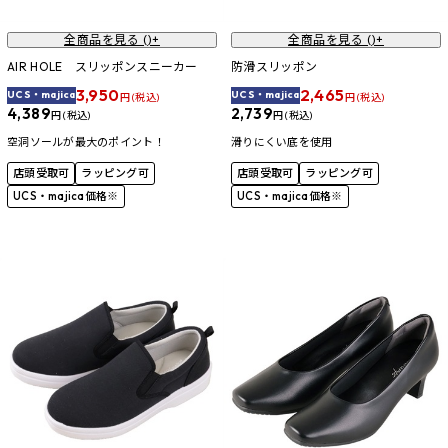
全商品を見る (
)+
全商品を見る (
)+
AIR HOLE スリッポンスニーカー
防滑スリッポン
3,950
2,465
UCS・majica
UCS・majica
円 (税込)
円 (税込)
4,389
2,739
円 (税込)
円 (税込)
空洞ソールが最大のポイント！
滑りにくい底を使用
店頭受取可
ラッピング可
店頭受取可
ラッピング可
UCS・majica価格※
UCS・majica価格※