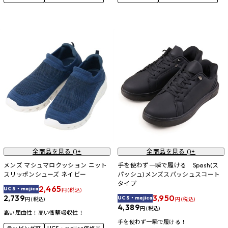
全商品を見る (
)+
全商品を見る (
)+
メンズ マシュマロクッション ニット
手を使わず一瞬で履ける Spash(ス
スリッポンシューズ ネイビー
パッシュ)メンズスパッシュスコート
タイプ
2,465
UCS・majica
円 (税込)
3,950
2,739
UCS・majica
円 (税込)
円 (税込)
4,389
円 (税込)
高い屈曲性！高い衝撃吸収性！
手を使わず一瞬で履ける！