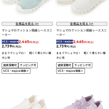
全商品を見る (
)+
全商品を見る (
)+
マシュマロクッション屈曲レーススニ
マシュマロクッション屈曲レーススニ
ーカー
ーカー
2,465
2,465
UCS・majica
UCS・majica
円 (税込)
円 (税込)
2,739
2,739
円 (税込)
円 (税込)
まるでマシュマロ！ 軽くて柔らかい履
まるでマシュマロ！ 軽くて柔らかい履
き心地
き心地
店頭受取可
ラッピング可
店頭受取可
ラッピング可
UCS・majica価格※
UCS・majica価格※