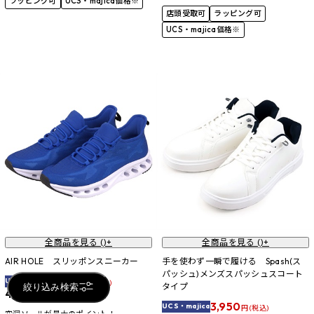
ラッピング可
UCS・majica価格※
店頭受取可
ラッピング可
UCS・majica価格※
全商品を見る (
)+
全商品を見る (
)+
AIR HOLE スリッポンスニーカー
手を使わず一瞬で履ける Spash(ス
パッシュ)メンズスパッシュスコート
3,950
UCS・majica
円 (税込)
タイプ
絞り込み検索
4,389
円 (税込)
3,950
UCS・majica
円 (税込)
空洞ソールが最大のポイント！