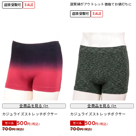
良質綿がアウトレット価格でお値打ちに
店頭受取可
SALE
店頭受取可
SALE
全商品を見る (
)+
全商品を見る (
)+
カジュライズストレッチボクサー
カジュライズストレッチボクサー
500
500
セール
セール
円 (税込)
円 (税込)
700
700
円 (税込)
円 (税込)