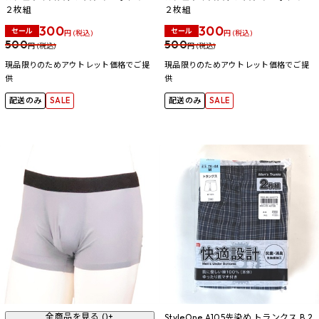
２枚組
２枚組
300
300
セール
セール
円 (税込)
円 (税込)
500
500
円 (税込)
円 (税込)
現品限りのためアウトレット価格でご提
現品限りのためアウトレット価格でご提
供
供
配送のみ
SALE
配送のみ
SALE
全商品を見る (
)+
StyleOne A105先染め トランクス B 2