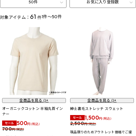
50件
お気に入り登録数
61
1件～50件
対象アイテム：
件
全商品を見る (
)+
全商品を見る (
)+
オーガニックコットン 半袖丸首イン
紳士裏毛ストレッチ スウェット
ナー
1,500
セール
円 (税込)
500
2,500
セール
円 (税込)
円 (税込)
700
円 (税込)
現品限りのためアウトレット価格でご提