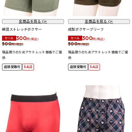
全商品を見る (
)+
全商品を見る (
)+
綿混ストレッチボクサー
成型ボクサーブリーフ
300
300
セール
セール
円 (税込)
円 (税込)
500
500
円 (税込)
円 (税込)
現品限りのためアウトレット価格でご提
現品限りのためアウトレット価格でご提
供
供
店頭受取可
SALE
店頭受取可
SALE