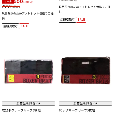
500
円 (税込)
セール
円 (税込)
700
円 (税込)
現品限りのためアウトレット価格でご提
供
現品限りのためアウトレット価格でご提
供
店頭受取可
SALE
店頭受取可
SALE
全商品を見る (
)+
全商品を見る (
)+
成型ボクサーブリーフ3枚組
TCボクサーブリーフ3枚組