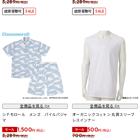
3,289
3,289
円 (税込)
円 (税込)
店頭受取可
SALE
店頭受取可
SALE
全商品を見る (
)+
全商品を見る (
)+
シナモロール メンズ パイルパジャ
オーガニックコットン 丸首スリーブ
マ
レスインナー
1,500
500
セール
セール
円 (税込)
円 (税込)
3,289
700
円 (税込)
円 (税込)