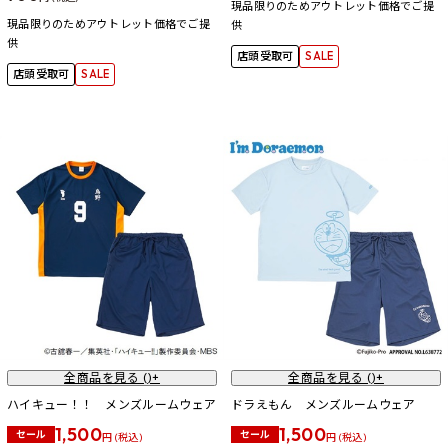
現品限りのためアウトレット価格でご提
現品限りのためアウトレット価格でご提
供
供
店頭受取可
SALE
店頭受取可
SALE
全商品を見る (
)+
全商品を見る (
)+
ハイキュー！！ メンズルームウェア
ドラえもん メンズルームウェア
1,500
1,500
セール
セール
円 (税込)
円 (税込)