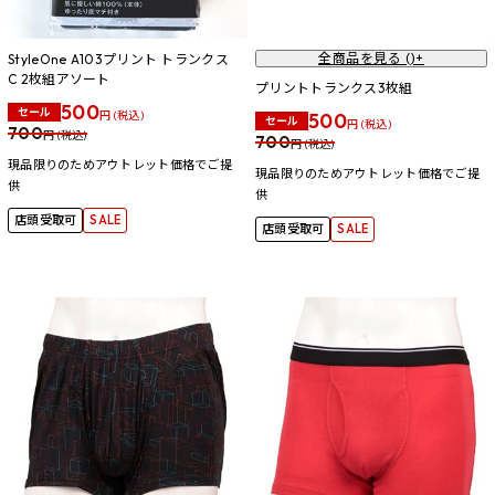
全商品を見る (
)+
StyleOne A103プリント トランクス
C 2枚組アソート
プリントトランクス3枚組
500
セール
円 (税込)
500
セール
円 (税込)
700
円 (税込)
700
円 (税込)
現品限りのためアウトレット価格でご提
現品限りのためアウトレット価格でご提
供
供
店頭受取可
SALE
店頭受取可
SALE