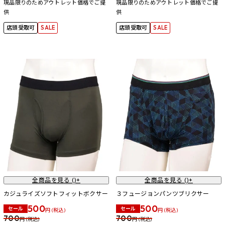
現品限りのためアウトレット価格でご提
現品限りのためアウトレット価格でご提
供
供
店頭受取可
SALE
店頭受取可
SALE
全商品を見る (
)+
全商品を見る (
)+
カジュライズソフトフィットボクサー
３フュージョンパンツブリクサー
500
500
セール
セール
円 (税込)
円 (税込)
700
700
円 (税込)
円 (税込)