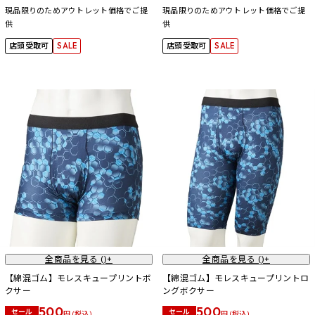
現品限りのためアウトレット価格でご提
現品限りのためアウトレット価格でご提
供
供
店頭受取可
SALE
店頭受取可
SALE
全商品を見る (
)+
全商品を見る (
)+
【綿混ゴム】モレスキュープリントボ
【綿混ゴム】モレスキュープリントロ
クサー
ングボクサー
500
500
セール
セール
円 (税込)
円 (税込)