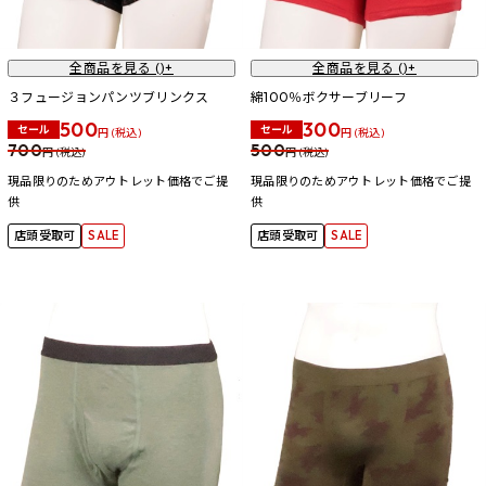
全商品を見る (
)+
全商品を見る (
)+
３フュージョンパンツブリンクス
綿100％ボクサーブリーフ
500
300
セール
セール
円 (税込)
円 (税込)
700
500
円 (税込)
円 (税込)
現品限りのためアウトレット価格でご提
現品限りのためアウトレット価格でご提
供
供
店頭受取可
SALE
店頭受取可
SALE