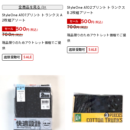
全商品を見る (
)+
StyleOne A102プリント トランクス
B 2枚組アソート
StyleOne A101プリント トランクス A
2枚組アソート
500
セール
円 (税込)
700
500
円 (税込)
セール
円 (税込)
700
円 (税込)
現品限りのためアウトレット価格でご提
供
現品限りのためアウトレット価格でご提
供
店頭受取可
SALE
店頭受取可
SALE