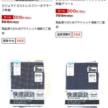
枚組アソート
カジュライズストレスフリーボクサー
２枚組
500
セール
円 (税込)
700
300
円 (税込)
セール
円 (税込)
500
円 (税込)
現品限りのためアウトレット価格でご提
供
現品限りのためアウトレット価格でご提
供
店頭受取可
SALE
配送のみ
SALE