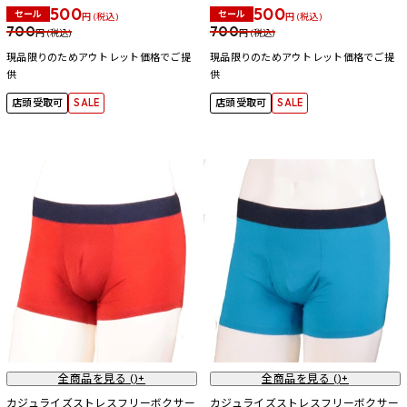
500
500
セール
セール
円 (税込)
円 (税込)
700
700
円 (税込)
円 (税込)
現品限りのためアウトレット価格でご提
現品限りのためアウトレット価格でご提
供
供
店頭受取可
SALE
店頭受取可
SALE
全商品を見る (
)+
全商品を見る (
)+
カジュライズストレスフリーボクサー
カジュライズストレスフリーボクサー