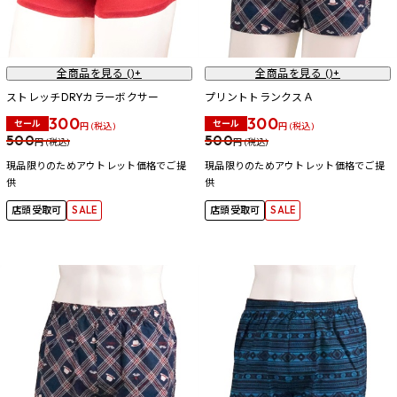
全商品を見る (
)+
全商品を見る (
)+
ストレッチDRYカラーボクサー
プリントトランクスＡ
300
300
セール
セール
円 (税込)
円 (税込)
500
500
円 (税込)
円 (税込)
現品限りのためアウトレット価格でご提
現品限りのためアウトレット価格でご提
供
供
店頭受取可
SALE
店頭受取可
SALE