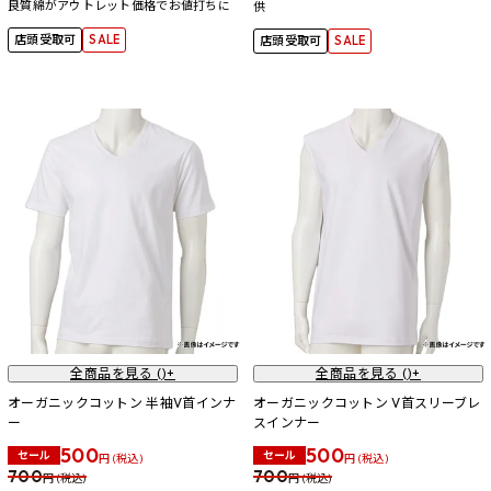
良質綿がアウトレット価格でお値打ちに
供
店頭受取可
SALE
店頭受取可
SALE
全商品を見る (
)+
全商品を見る (
)+
オーガニックコットン 半袖V首インナ
オーガニックコットン V首スリーブレ
ー
スインナー
500
500
セール
セール
円 (税込)
円 (税込)
700
700
円 (税込)
円 (税込)