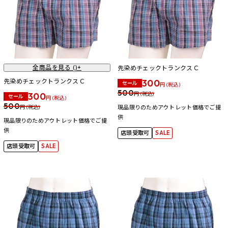
全商品を見る (
)+
先染めチェックトランクスＣ
先染めチェックトランクスＣ
300
セール
円 (税込)
500
300
円 (税込)
セール
円 (税込)
500
円 (税込)
現品限りのためアウトレット価格でご提
供
現品限りのためアウトレット価格でご提
供
店頭受取可
SALE
店頭受取可
SALE