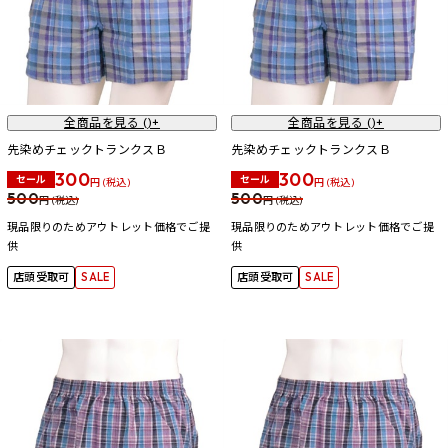
全商品を見る (
)+
全商品を見る (
)+
先染めチェックトランクスＢ
先染めチェックトランクスＢ
300
300
セール
セール
円 (税込)
円 (税込)
500
500
円 (税込)
円 (税込)
現品限りのためアウトレット価格でご提
現品限りのためアウトレット価格でご提
供
供
店頭受取可
SALE
店頭受取可
SALE