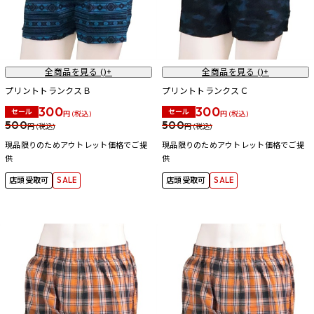
全商品を見る (
)+
全商品を見る (
)+
プリントトランクスＢ
プリントトランクスＣ
300
300
セール
セール
円 (税込)
円 (税込)
500
500
円 (税込)
円 (税込)
現品限りのためアウトレット価格でご提
現品限りのためアウトレット価格でご提
供
供
店頭受取可
SALE
店頭受取可
SALE