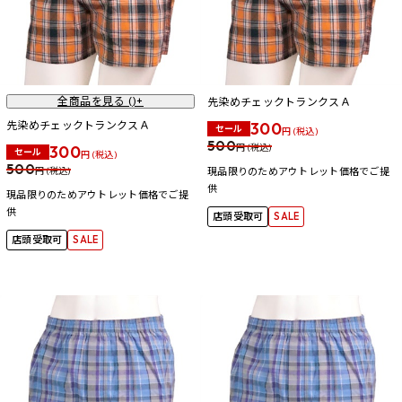
全商品を見る (
)+
先染めチェックトランクスＡ
先染めチェックトランクスＡ
300
セール
円 (税込)
500
300
円 (税込)
セール
円 (税込)
500
円 (税込)
現品限りのためアウトレット価格でご提
供
現品限りのためアウトレット価格でご提
供
店頭受取可
SALE
店頭受取可
SALE