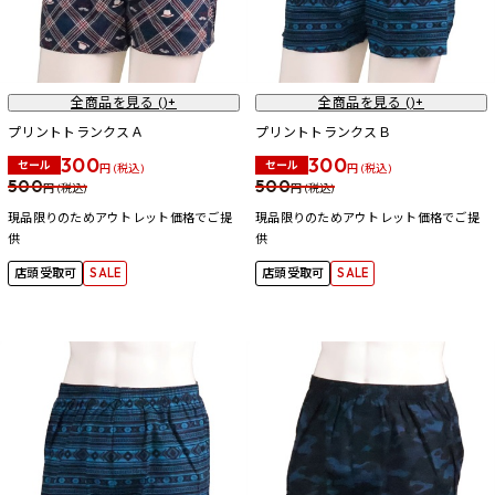
全商品を見る (
)+
全商品を見る (
)+
プリントトランクスＡ
プリントトランクスＢ
300
300
セール
セール
円 (税込)
円 (税込)
500
500
円 (税込)
円 (税込)
現品限りのためアウトレット価格でご提
現品限りのためアウトレット価格でご提
供
供
店頭受取可
SALE
店頭受取可
SALE