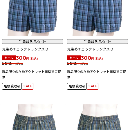
全商品を見る (
)+
全商品を見る (
)+
先染めチェックトランクスＤ
先染めチェックトランクスＤ
300
300
セール
セール
円 (税込)
円 (税込)
500
500
円 (税込)
円 (税込)
現品限りのためアウトレット価格でご提
現品限りのためアウトレット価格でご提
供
供
店頭受取可
SALE
店頭受取可
SALE