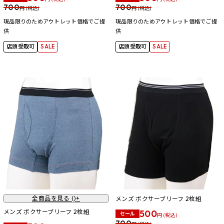
700
700
円 (税込)
円 (税込)
現品限りのためアウトレット価格でご提
現品限りのためアウトレット価格でご提
供
供
店頭受取可
SALE
店頭受取可
SALE
全商品を見る (
)+
メンズ ボクサーブリーフ 2枚組
メンズ ボクサーブリーフ 2枚組
500
セール
円 (税込)
700