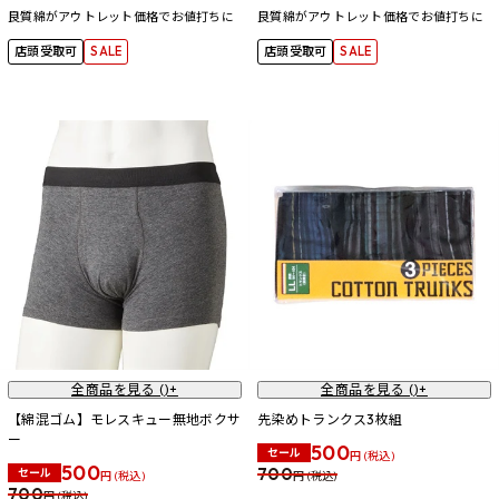
良質綿がアウトレット価格でお値打ちに
良質綿がアウトレット価格でお値打ちに
店頭受取可
SALE
店頭受取可
SALE
全商品を見る (
)+
全商品を見る (
)+
【綿混ゴム】モレスキュー無地ボクサ
先染めトランクス3枚組
ー
500
セール
円 (税込)
500
700
セール
円 (税込)
円 (税込)
700
円 (税込)