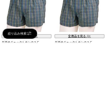
絞り込み検索
全商品を見る (
)+
全商品を見る (
)+
先染めチェックトランクスＥ
先染めチェックトランクスＥ
300
300
セール
セール
円 (税込)
円 (税込)
500
500
円 (税込)
円 (税込)
現品限りのためアウトレット価格でご提
現品限りのためアウトレット価格でご提
供
供
店頭受取可
SALE
店頭受取可
SALE