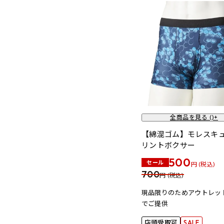
全商品を見る (
)+
【綿混ゴム】モレスキ
リントボクサー
500
セール
円 (税込)
700
円 (税込)
現品限りのためアウトレッ
でご提供
店頭受取可
SALE