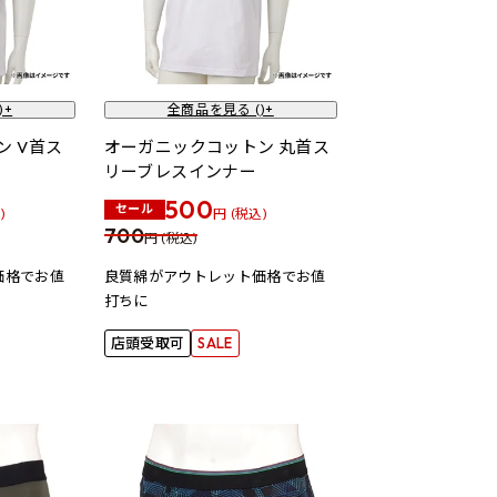
)+
全商品を見る (
)+
 V首ス
オーガニックコットン 丸首ス
リーブレスインナー
500
セール
)
円 (税込)
700
円 (税込)
価格でお値
良質綿がアウトレット価格でお値
打ちに
店頭受取可
SALE