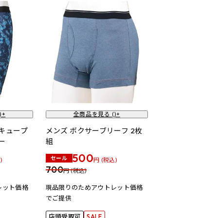
)+
全商品を見る (
)+
キュープ
メンズ ボクサーブリーフ 2枚
ー
組
500
セール
)
円 (税込)
700
円 (税込)
レット価格
現品限りのためアウトレット価格
でご提供
店頭受取可
SALE