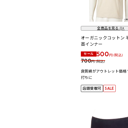
全商品を見る (
)+
オーガニックコットン 
首インナー
500
セール
円 (税込)
700
円 (税込)
良質綿がアウトレット価格
打ちに
店頭受取可
SALE