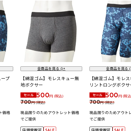
全商品を見る (
)+
全商品を見る (
ュープ
【綿混ゴム】モレスキュー無
【綿混ゴム】モレス
地ボクサー
リントロングボクサ
500
500
セール
セール
円 (税込)
円 (税込
700
700
円 (税込)
円 (税込)
ト価格
現品限りのためアウトレット価格
現品限りのためアウト
でご提供
でご提供
店頭受取可
SALE
店頭受取可
SALE