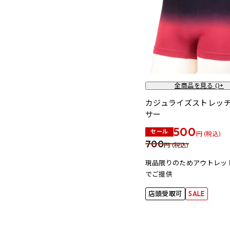
全商品を見る (
)+
カジュライズストレッ
サー
500
セール
円 (税込)
700
円 (税込)
現品限りのためアウトレッ
でご提供
店頭受取可
SALE