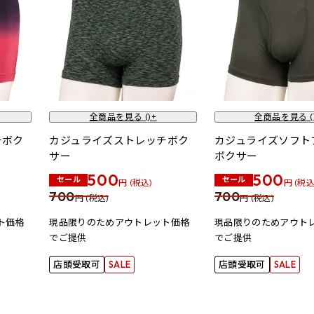
全商品を見る (
)+
全商品を見る (
チボク
カジュライズストレッチボク
カジュライズソフト
サー
ボクサー
500
500
セール
セール
円 (税込)
円 (税込
700
700
円 (税込)
円 (税込)
ト価格
現品限りのためアウトレット価格
現品限りのためアウト
でご提供
でご提供
店頭受取可
SALE
店頭受取可
SALE