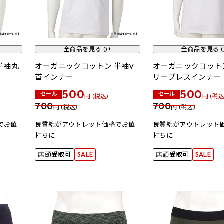
全商品を見る (
)+
全商品を見る (
半袖丸
オーガニックコットン 半袖V
オーガニックコットン
首インナー
リーブレスインナー
500
500
セール
セール
円 (税込)
円 (税込
700
700
円 (税込)
円 (税込)
でお値
良質綿がアウトレット価格でお値
良質綿がアウトレット
打ちに
打ちに
店頭受取可
SALE
店頭受取可
SALE