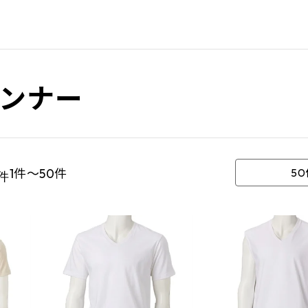
ンナー
1件～50件
5
件