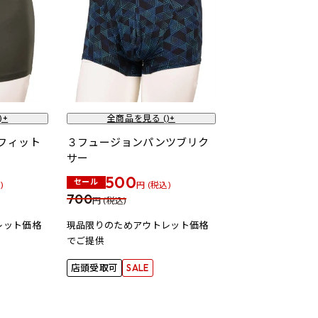
)+
全商品を見る (
)+
フィット
３フュージョンパンツブリク
サー
500
セール
)
円 (税込)
700
円 (税込)
レット価格
現品限りのためアウトレット価格
でご提供
店頭受取可
SALE