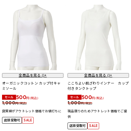
全商品を見る (
)+
全商品を見る (
)+
オーガニックコットン カップ付キャ
ここちよい肌ざわりインナー カップ
ミソール
付きタンクトップ
500
500
セール
セール
円 (税込)
円 (税込)
1,000
1,000
円 (税込)
円 (税込)
良質綿がアウトレット価格でお値打ちに
現品限りのためアウトレット価格でご提
供
店頭受取可
SALE
店頭受取可
SALE