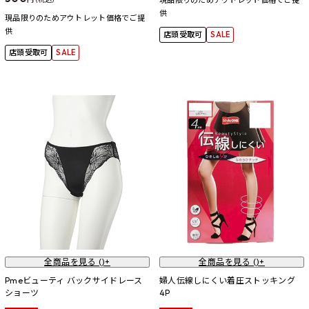
現品限りのためアウトレット価格でご提
供
現品限りのためアウトレット価格でご提
供
店頭受取可
SALE
店頭受取可
SALE
全商品を見る (
)+
全商品を見る (
)+
Pmeビューティ バックサイドレース
婦人伝線しにくい着圧ストッキング
ショーツ
4P