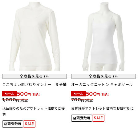
全商品を見る (
)+
全商品を見る (
)+
ここちよい肌ざわりインナー ９分袖
オーガニックコットン キャミソール
500
500
セール
セール
円 (税込)
円 (税込)
1,000
700
円 (税込)
円 (税込)
現品限りのためアウトレット価格でご提
良質綿がアウトレット価格でお値打ちに
供
店頭受取可
SALE
店頭受取可
SALE