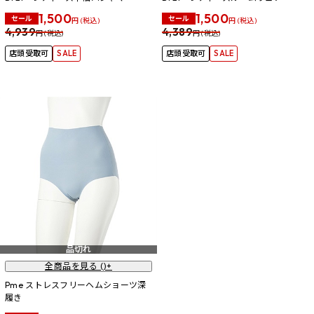
1,500
1,500
セール
セール
円 (税込)
円 (税込)
4,939
4,389
円 (税込)
円 (税込)
店頭受取可
SALE
店頭受取可
SALE
品切れ
全商品を見る (
)+
Pme ストレスフリーヘムショーツ深
履き