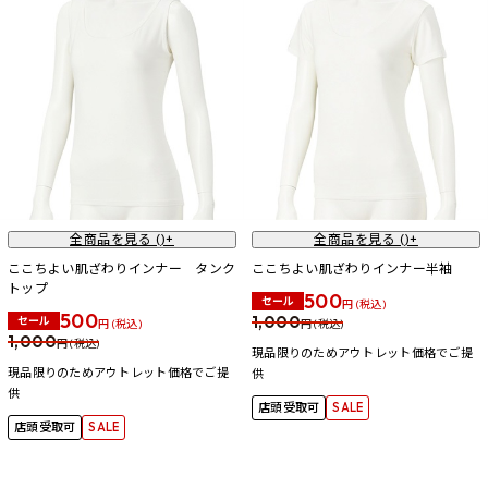
全商品を見る (
)+
全商品を見る (
)+
ここちよい肌ざわりインナー タンク
ここちよい肌ざわりインナー半袖
トップ
500
セール
円 (税込)
500
1,000
セール
円 (税込)
円 (税込)
1,000
円 (税込)
現品限りのためアウトレット価格でご提
現品限りのためアウトレット価格でご提
供
供
店頭受取可
SALE
店頭受取可
SALE