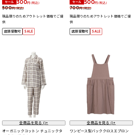
300
500
セール
セール
円 (税込)
円 (税込)
500
700
円 (税込)
円 (税込)
現品限りのためアウトレット価格でご提
現品限りのためアウトレット価格でご提
供
供
店頭受取可
SALE
店頭受取可
SALE
全商品を見る (
)+
全商品を見る (
)+
オーガニックコットン チュニックタ
ワンピース型バッククロスエプロン