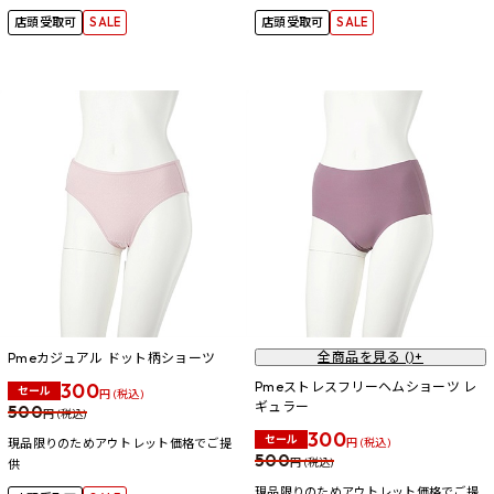
店頭受取可
SALE
店頭受取可
SALE
全商品を見る (
)+
Pmeカジュアル ドット柄ショーツ
300
Pmeストレスフリーヘムショーツ レ
セール
円 (税込)
ギュラー
500
円 (税込)
300
セール
現品限りのためアウトレット価格でご提
円 (税込)
500
円 (税込)
供
現品限りのためアウトレット価格でご提