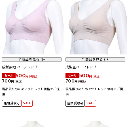
全商品を見る (
)+
全商品を見る (
)+
成型無地 ハーフトップ
成型杢ハーフトップ
500
500
セール
セール
円 (税込)
円 (税込)
700
700
円 (税込)
円 (税込)
現品限りのためアウトレット価格でご提
現品限りのためアウトレット価格でご提
供
供
店頭受取可
SALE
店頭受取可
SALE