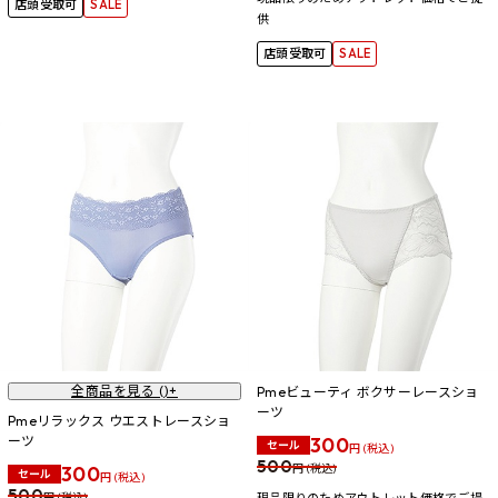
店頭受取可
SALE
供
店頭受取可
SALE
全商品を見る (
)+
Pmeビューティ ボクサーレースショ
ーツ
Pmeリラックス ウエストレースショ
ーツ
300
セール
円 (税込)
500
300
円 (税込)
セール
円 (税込)
500
円 (税込)