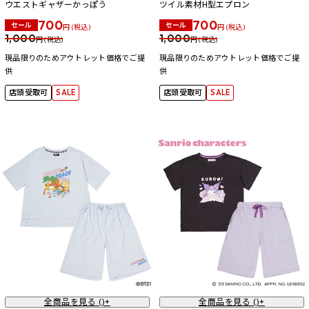
ウエストギャザーかっぽう
ツイル素材H型エプロン
700
700
セール
セール
円 (税込)
円 (税込)
1,000
1,000
円 (税込)
円 (税込)
現品限りのためアウトレット価格でご提
現品限りのためアウトレット価格でご提
供
供
店頭受取可
SALE
店頭受取可
SALE
全商品を見る (
)+
全商品を見る (
)+