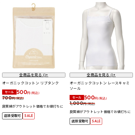
全商品を見る (
)+
全商品を見る (
)+
オーガニックコットン リブタンク
オーガニックコットン レースキャミ
ソール
500
セール
円 (税込)
500
700
セール
円 (税込)
円 (税込)
1,000
円 (税込)
良質綿がアウトレット価格でお値打ちに
良質綿がアウトレット価格でお値打ちに
店頭受取可
SALE
店頭受取可
SALE