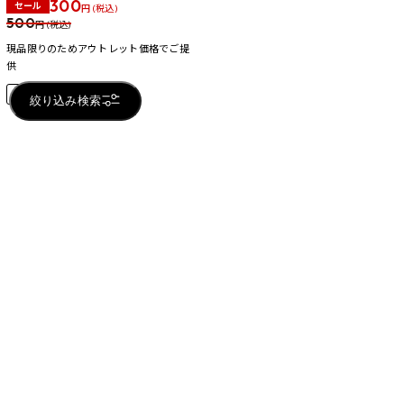
300
セール
円 (税込)
500
円 (税込)
現品限りのためアウトレット価格でご提
供
店頭受取可
SALE
絞り込み検索
33
件
1件～33件
1
おすすめ商品
RECOMMENDED PRODUCTS