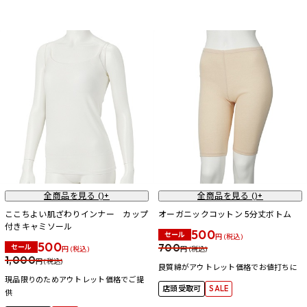
全商品を見る (
)+
全商品を見る (
)+
ここちよい肌ざわりインナー カップ
オーガニックコットン 5分丈ボトム
付きキャミソール
500
セール
円 (税込)
500
700
セール
円 (税込)
円 (税込)
1,000
円 (税込)
良質綿がアウトレット価格でお値打ちに
現品限りのためアウトレット価格でご提
店頭受取可
SALE
供