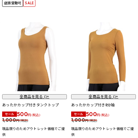
店頭受取可
SALE
全商品を見る (
)+
全商品を見る (
)+
あったかカップ付きタンクトップ
あったかカップ付き8分袖
500
500
セール
セール
円 (税込)
円 (税込)
1,000
1,000
円 (税込)
円 (税込)
現品限りのためアウトレット価格でご提
現品限りのためアウトレット価格でご提
供
供