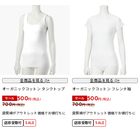
全商品を見る (
)+
全商品を見る (
)+
オーガニックコットン タンクトップ
オーガニックコットン フレンチ袖
500
500
セール
セール
円 (税込)
円 (税込)
700
700
円 (税込)
円 (税込)
良質綿がアウトレット価格でお値打ちに
良質綿がアウトレット価格でお値打ちに
店頭受取可
SALE
店頭受取可
SALE