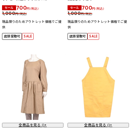
700
700
セール
セール
円 (税込)
円 (税込)
1,000
1,000
円 (税込)
円 (税込)
現品限りのためアウトレット価格でご提
現品限りのためアウトレット価格でご提
供
供
店頭受取可
SALE
店頭受取可
SALE
全商品を見る (
)+
全商品を見る (
)+