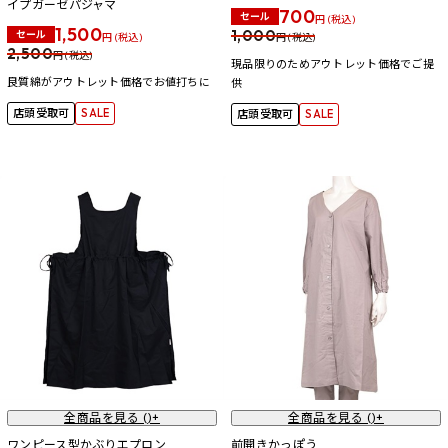
イプガーゼパジャマ
700
セール
円 (税込)
1,500
1,000
セール
円 (税込)
円 (税込)
2,500
円 (税込)
現品限りのためアウトレット価格でご提
良質綿がアウトレット価格でお値打ちに
供
店頭受取可
SALE
店頭受取可
SALE
全商品を見る (
)+
全商品を見る (
)+
ワンピース型かぶりエプロン
前開きかっぽう