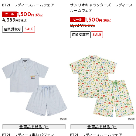
BT21 レディースルームウェア
サンリオキャラクターズ レディース
ルームウェア
1,500
セール
円 (税込)
1,500
4,389
セール
円 (税込)
円 (税込)
2,739
円 (税込)
店頭受取可
SALE
店頭受取可
SALE
全商品を見る (
)+
全商品を見る (
)+
BT21 レディース半袖パジャマ
BT21 レディースルームウェア