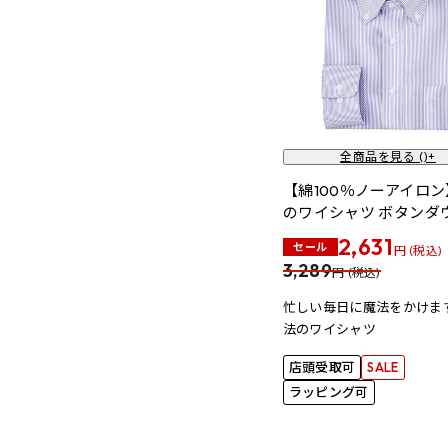
全商品を見る (
)+
【綿100％ノーアイロ
のワイシャツ ボタンダ
2,631
セール
円 (税込)
3,289
円 (税込)
忙しい毎日に魔法をかけま
法のワイシャツ
店頭受取可
SALE
ラッピング可