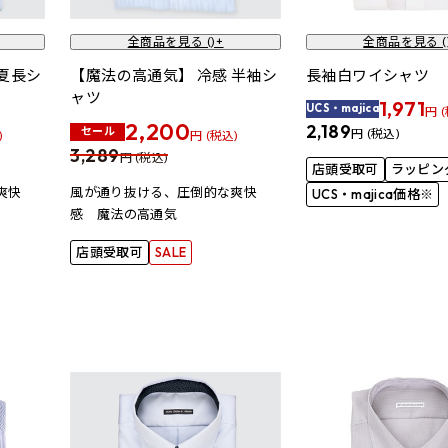
全商品を見る (
)+
全商品を見る (
 夏長シ
【魔法の高通気】 冷感 半袖シ
長袖白ワイシャツ
ャツ
1,971
UCS・majica
円 
2,200
2,189
セール
円 (税込)
)
円 (税込)
3,289
円 (税込)
店頭受取可
ラッピン
爽快
風が通り抜ける、圧倒的な爽快
UCS・majica価格※
感 魔法の高通気
店頭受取可
SALE