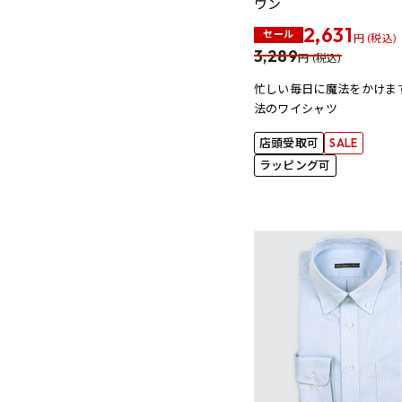
ウン
2,631
セール
円 (税込)
3,289
円 (税込)
忙しい毎日に魔法をかけま
法のワイシャツ
店頭受取可
SALE
ラッピング可