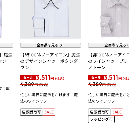
全商品を見る (
)+
全商品を見る (
ン】魔法
【綿100％ノーアイロン】魔法
【綿100％ノーアイ
ウン
のデザインシャツ ボタンダ
のワイシャツ プレ
ウン
ノトーン
3,511
3,511
セール
セール
円 (税込)
円 (税
4,389
4,389
円 (税込)
円 (税込)
す！魔
忙しい毎日に魔法をかけます！魔
忙しい毎日に魔法をか
法のワイシャツ
法のワイシャツ
店頭受取可
SALE
店頭受取可
SALE
ラッピング可