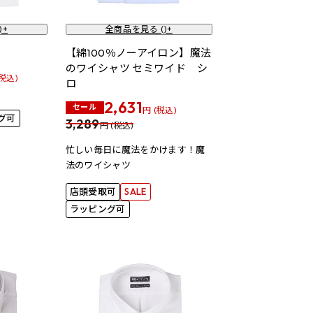
)+
全商品を見る (
)+
【綿100％ノーアイロン】魔法
のワイシャツ セミワイド シ
(税込)
ロ
2,631
セール
円 (税込)
グ可
3,289
円 (税込)
忙しい毎日に魔法をかけます！魔
法のワイシャツ
店頭受取可
SALE
ラッピング可