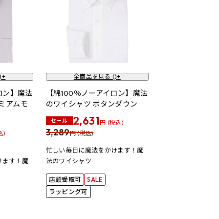
)+
全商品を見る (
)+
ロン】魔法
【綿100％ノーアイロン】魔法
ミアムモ
のワイシャツ ボタンダウン
2,631
セール
円 (税込)
3,289
込)
円 (税込)
忙しい毎日に魔法をかけます！魔
けます！魔
法のワイシャツ
店頭受取可
SALE
ラッピング可