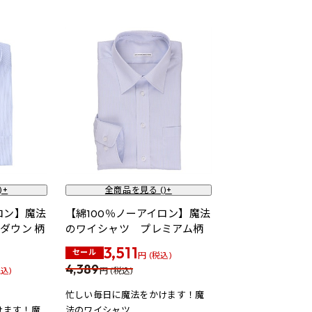
)+
全商品を見る (
)+
ロン】魔法
【綿100％ノーアイロン】魔法
ダウン 柄
のワイシャツ プレミアム柄
3,511
セール
円 (税込)
4,389
税込)
円 (税込)
忙しい毎日に魔法をかけます！魔
けます！魔
法のワイシャツ