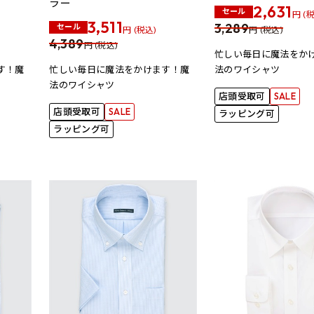
ラー
2,631
セール
円 (
3,511
3,289
セール
円 (税込)
円 (税込)
4,389
円 (税込)
忙しい毎日に魔法をか
す！魔
忙しい毎日に魔法をかけます！魔
法のワイシャツ
法のワイシャツ
店頭受取可
SALE
店頭受取可
SALE
ラッピング可
ラッピング可