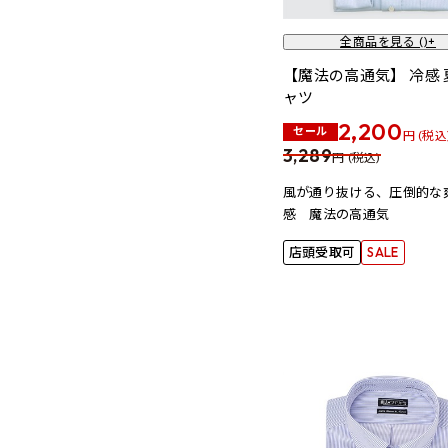
全商品を見る (
)+
【魔法の高通気】 冷感
ャツ
2,200
セール
円 (税込
3,289
円 (税込)
風が通り抜ける、圧倒的な
感 魔法の高通気
店頭受取可
SALE