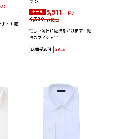
ウン
税込)
3,511
セール
円 (税込)
4,389
円 (税込)
けます！魔
忙しい毎日に魔法をかけます！魔
法のワイシャツ
店頭受取可
SALE