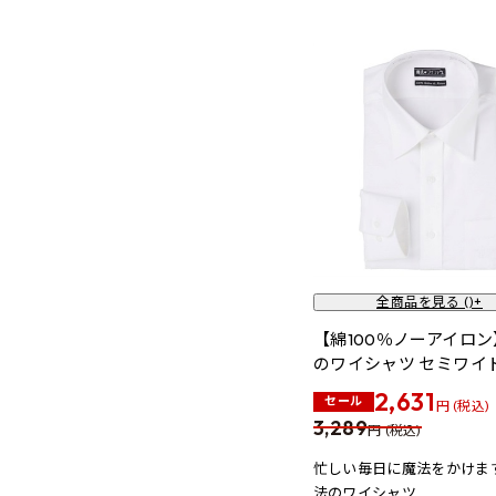
全商品を見る (
)+
【綿100％ノーアイロ
のワイシャツ セミワイ
2,631
セール
円 (税込)
3,289
円 (税込)
忙しい毎日に魔法をかけま
法のワイシャツ