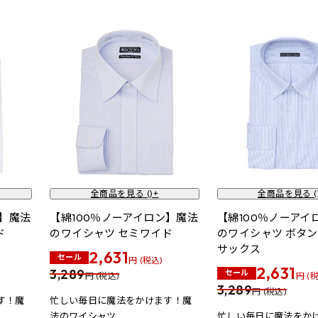
全商品を見る (
)+
全商品を見る (
ン】魔法
【綿100％ノーアイロン】魔法
【綿100％ノーアイ
ド
のワイシャツ セミワイド
のワイシャツ ボタン
サックス
2,631
セール
円 (税込)
2,631
3,289
セール
円 (税込)
円 (
3,289
円 (税込)
す！魔
忙しい毎日に魔法をかけます！魔
法のワイシャツ
忙しい毎日に魔法をか