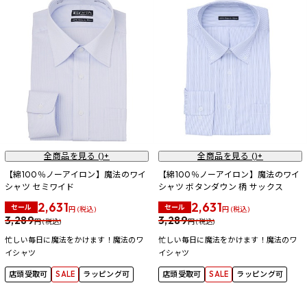
全商品を見る (
)+
全商品を見る (
)+
【綿100％ノーアイロン】魔法のワイ
【綿100％ノーアイロン】魔法のワイ
シャツ セミワイド
シャツ ボタンダウン 柄 サックス
2,631
2,631
セール
セール
円 (税込)
円 (税込)
3,289
3,289
円 (税込)
円 (税込)
忙しい毎日に魔法をかけます！魔法のワ
忙しい毎日に魔法をかけます！魔法のワ
イシャツ
イシャツ
店頭受取可
SALE
ラッピング可
店頭受取可
SALE
ラッピング可