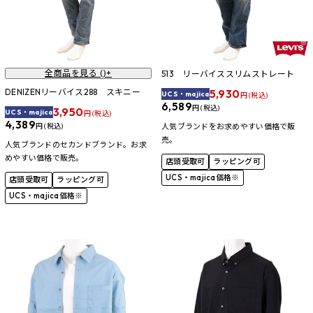
全商品を見る (
)+
513 リーバイススリムストレート
DENIZENリーバイス288 スキニー
5,930
UCS・majica
円 (税込)
6,589
円 (税込)
3,950
UCS・majica
円 (税込)
4,389
円 (税込)
人気ブランドをお求めやすい価格で販
売。
人気ブランドのセカンドブランド。お求
めやすい価格で販売。
店頭受取可
ラッピング可
UCS・majica価格※
店頭受取可
ラッピング可
UCS・majica価格※