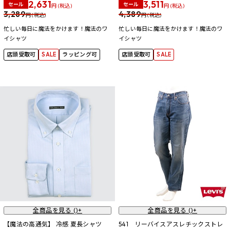
2,631
3,511
セール
セール
円 (税込)
円 (税込)
3,289
4,389
円 (税込)
円 (税込)
忙しい毎日に魔法をかけます！魔法のワ
忙しい毎日に魔法をかけます！魔法のワ
イシャツ
イシャツ
店頭受取可
SALE
ラッピング可
店頭受取可
SALE
全商品を見る (
)+
全商品を見る (
)+
【魔法の高通気】 冷感 夏長シャツ
541 リーバイスアスレチックストレ