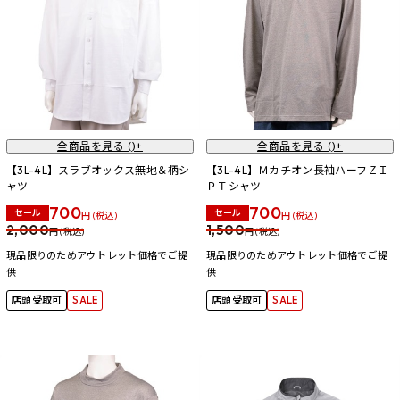
全商品を見る (
)+
全商品を見る (
)+
【3L-4L】スラブオックス無地＆柄シ
【3L-4L】Ｍカチオン長袖ハーフＺＩ
ャツ
ＰＴシャツ
700
700
セール
セール
円 (税込)
円 (税込)
2,000
1,500
円 (税込)
円 (税込)
現品限りのためアウトレット価格でご提
現品限りのためアウトレット価格でご提
供
供
店頭受取可
SALE
店頭受取可
SALE