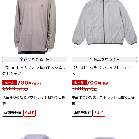
全商品を見る (
)+
全商品を見る (
)+
【3L-4L】Ｍカチオン長袖モックネッ
【3L-4L】ウラメッシュブレーカーＪ
クＴシャツ
Ｋ
700
700
セール
セール
円 (税込)
円 (税込)
1,500
1,500
円 (税込)
円 (税込)
現品限りのためアウトレット価格でご提
現品限りのためアウトレット価格でご提
供
供
店頭受取可
SALE
店頭受取可
SALE