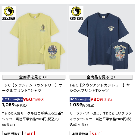
全商品を見る (
)+
全商品を見る (
)+
T＆C【タウンアンドカントリー】サ
T＆C【タウンアンドカントリー】ヤ
ークルプリントTシャツ
シの木プリントTシャツ
980
980
UCS・majica
UCS・majica
円 (税込)
円 (税込)
1,089
1,089
円 (税込)
円 (税込)
T＆Cの人気サークルロゴが映える定番T
サーフテイスト漂う、T＆Cらしいグラフ
シャツ 当社平常価格2189円(税込)の
ィックTシャツ 当社平常価格2189円(税
50％OFF
込)の50％OFF
店頭受取可
SALE
店頭受取可
SALE