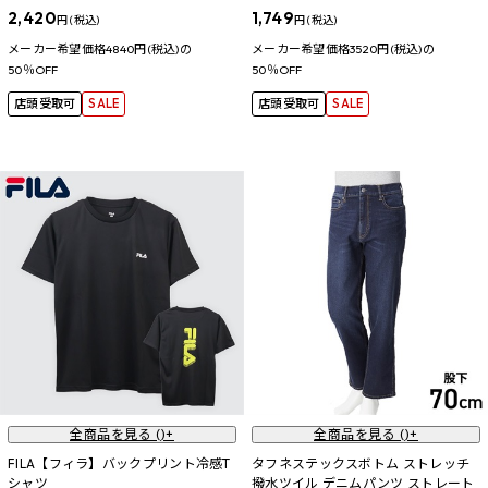
2,420
1,749
円 (税込)
円 (税込)
メーカー希望価格4840円(税込)の
メーカー希望価格3520円(税込)の
50％OFF
50％OFF
店頭受取可
SALE
店頭受取可
SALE
全商品を見る (
)+
全商品を見る (
)+
FILA【フィラ】バックプリント冷感T
タフネステックスボトム ストレッチ
シャツ
撥水ツイル デニムパンツ ストレート