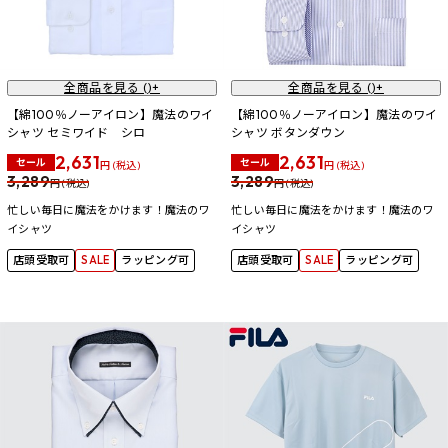
全商品を見る (
)+
全商品を見る (
)+
【綿100％ノーアイロン】魔法のワイ
【綿100％ノーアイロン】魔法のワイ
シャツ セミワイド シロ
シャツ ボタンダウン
2,631
2,631
セール
セール
円 (税込)
円 (税込)
3,289
3,289
円 (税込)
円 (税込)
忙しい毎日に魔法をかけます！魔法のワ
忙しい毎日に魔法をかけます！魔法のワ
イシャツ
イシャツ
店頭受取可
SALE
ラッピング可
店頭受取可
SALE
ラッピング可