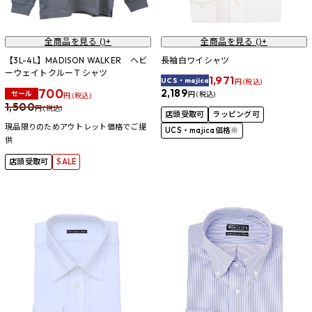
全商品を見る (
)+
全商品を見る (
)+
【3L-4L】MADISON WALKER ヘビ
長袖白ワイシャツ
ーウェイトクルーＴシャツ
1,971
UCS・majica
円 (税込)
700
2,189
セール
円 (税込)
円 (税込)
1,500
円 (税込)
店頭受取可
ラッピング可
現品限りのためアウトレット価格でご提
UCS・majica価格※
供
店頭受取可
SALE