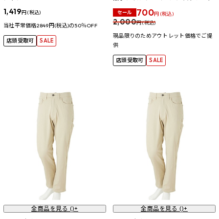
1,419
700
セール
円 (税込)
円 (税込)
2,000
円 (税込)
当社平常価格2849円(税込)の50％OFF
現品限りのためアウトレット価格でご提
店頭受取可
SALE
供
店頭受取可
SALE
全商品を見る (
)+
全商品を見る (
)+