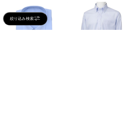
絞り込み検索
全商品を見る (
)+
全商品を見る (
)+
【綿100％ノーアイロン】魔法のワイ
【綿100％ノーアイロン】魔法のワイ
シャツ セミワイド ブルー
シャツ ボタンダウン
2,631
2,631
セール
セール
円 (税込)
円 (税込)
3,289
3,289
円 (税込)
円 (税込)
忙しい毎日に魔法をかけます！魔法のワ
忙しい毎日に魔法をかけます！魔法のワ
イシャツ
イシャツ
店頭受取可
SALE
ラッピング可
店頭受取可
SALE
ラッピング可