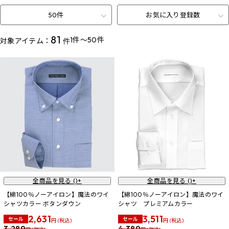
50件
お気に入り登録数
81
1件～50件
対象アイテム：
件
全商品を見る (
)+
全商品を見る (
)+
【綿100％ノーアイロン】魔法のワイ
【綿100％ノーアイロン】魔法のワイ
シャツカラー ボタンダウン
シャツ プレミアムカラー
2,631
3,511
セール
セール
円 (税込)
円 (税込)
3,289
4,389