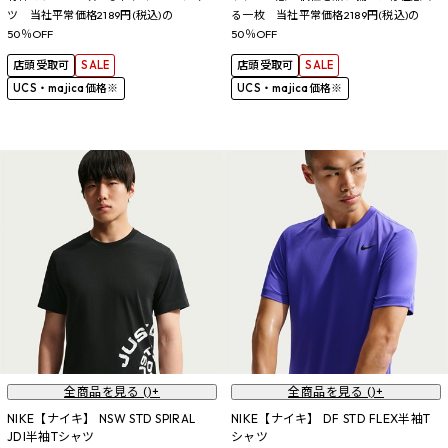
ツ 当社平常価格2189円(税込)の
る一枚 当社平常価格2189円(税込)の
50％OFF
50％OFF
店頭受取可
SALE
店頭受取可
SALE
UCS・majica価格※
UCS・majica価格※
全商品を見る (
)+
全商品を見る (
)+
NIKE【ナイキ】 NSW STD SPIRAL
NIKE【ナイキ】 DF STD FLEX半袖T
JDI半袖Tシャツ
シャツ