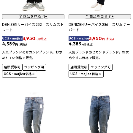
全商品を見る (
)+
全商品を見る (
)+
DENIZENリーバイス232 スリムスト
DENIZENリーバイス286 スリムテー
レート
パード
3,950
3,950
UCS・majica
UCS・majica
円 (税込)
円 (税込)
4,389
4,389
円 (税込)
円 (税込)
人気ブランドのセカンドブランド。お求
人気ブランドのセカンドブランド。お求
めやすい価格で販売。
めやすい価格で販売。
店頭受取可
ラッピング可
店頭受取可
ラッピング可
UCS・majica価格※
UCS・majica価格※