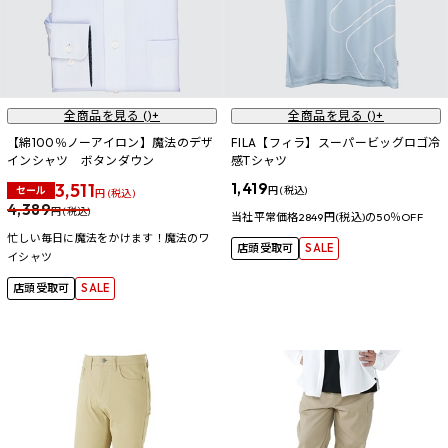
全商品を見る (
)+
全商品を見る (
)+
【綿100％ノーアイロン】魔法のデザ
FILA【フィラ】スーパービッグロゴ冷
インシャツ ボタンダウン
感Tシャツ
3,511
1,419
セール
円 (税込)
円 (税込)
4,389
円 (税込)
当社平常価格2849円(税込)の50％OFF
忙しい毎日に魔法をかけます！魔法のワ
店頭受取可
SALE
イシャツ
店頭受取可
SALE