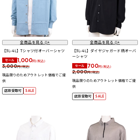
全商品を見る (
)+
全商品を見る (
)+
【3L-4L】Tシャツ付オーバーシャツ
【3L-4L】ダイヤジャガード柄オーバ
ーシャツ
1,000
セール
円 (税込)
700
3,000
セール
円 (税込)
円 (税込)
2,000
円 (税込)
現品限りのためアウトレット価格でご提
現品限りのためアウトレット価格でご提
供
供
店頭受取可
SALE
店頭受取可
SALE