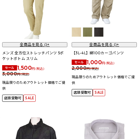
全商品を見る (
)+
全商品を見る (
)+
メンズ 全方位ストレッチパンツ 5ポ
【3L-4L】綿100カーゴパンツ
ケットボトム スリム
1,000
セール
円 (税込)
1,500
2,000
セール
円 (税込)
円 (税込)
3,000
円 (税込)
現品限りのためアウトレット価格でご提
現品限りのためアウトレット価格でご提
供
供
店頭受取可
SALE
店頭受取可
SALE