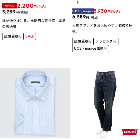
ート
2,200
セール
円 (税込)
5,930
3,289
UCS・majica
円 (税込)
円 (税込)
6,589
円 (税込)
風が通り抜ける、圧倒的な爽快感 魔法
人気ブランドをお求めやすい価格で販
の高通気
売。
店頭受取可
SALE
店頭受取可
ラッピング可
UCS・majica価格※