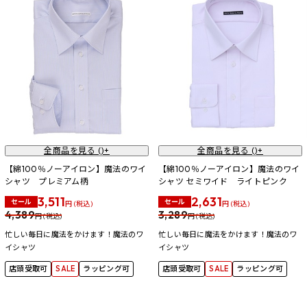
全商品を見る (
)+
全商品を見る (
)+
【綿100％ノーアイロン】魔法のワイ
【綿100％ノーアイロン】魔法のワイ
シャツ プレミアム柄
シャツ セミワイド ライトピンク
3,511
2,631
セール
セール
円 (税込)
円 (税込)
4,389
3,289
円 (税込)
円 (税込)
忙しい毎日に魔法をかけます！魔法のワ
忙しい毎日に魔法をかけます！魔法のワ
イシャツ
イシャツ
店頭受取可
SALE
ラッピング可
店頭受取可
SALE
ラッピング可