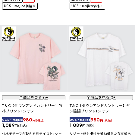
UCS・majica価格※
UCS・majica価格※
全商品を見る (
)+
全商品を見る (
)+
T＆C【タウンアンドカントリー】竹
T＆C【タウンアンドカントリー】ヤ
林プリントTシャツ
シ陰陽プリントTシャツ
980
980
UCS・majica
UCS・majica
円 (税込)
円 (税込)
1,089
1,089
円 (税込)
円 (税込)
竹林モチーフが映える和テイストTシャ
リゾート感と個性を兼ね備えた存在感あ