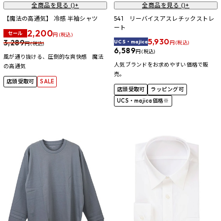
全商品を見る (
)+
全商品を見る (
)+
【魔法の高通気】 冷感 半袖シャツ
541 リーバイスアスレチックストレ
ート
2,200
セール
円 (税込)
5,930
3,289
UCS・majica
円 (税込)
円 (税込)
6,589
円 (税込)
風が通り抜ける、圧倒的な爽快感 魔法
人気ブランドをお求めやすい価格で販
の高通気
売。
店頭受取可
SALE
店頭受取可
ラッピング可
UCS・majica価格※