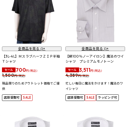
全商品を見る (
)+
全商品を見る (
)+
【3L-4L】ＭスラブハーフＺＩＰ半袖
【綿100％ノーアイロン】魔法のワイ
Ｔシャツ
シャツ プレミアムモノトーン
700
3,511
セール
セール
円 (税込)
円 (税込)
1,500
4,389
円 (税込)
円 (税込)
現品限りのためアウトレット価格でご提
忙しい毎日に魔法をかけます！魔法のワ
供
イシャツ
店頭受取可
SALE
店頭受取可
SALE
ラッピング可