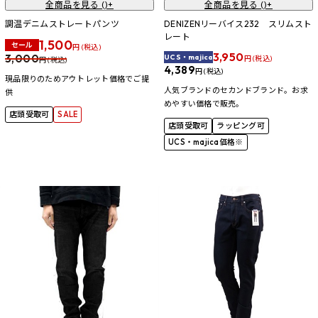
全商品を見る (
)+
全商品を見る (
)+
調温デニムストレートパンツ
DENIZENリーバイス232 スリムスト
レート
1,500
セール
円 (税込)
3,950
3,000
UCS・majica
円 (税込)
円 (税込)
4,389
円 (税込)
現品限りのためアウトレット価格でご提
人気ブランドのセカンドブランド。お求
供
めやすい価格で販売。
店頭受取可
SALE
店頭受取可
ラッピング可
UCS・majica価格※