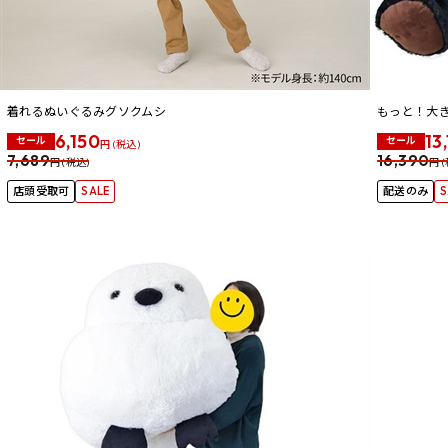
着れるぬいぐるみグソクムシ
もっと！大
6,150
13
セール
セール
円 (税込)
7,689
16,390
円 (税込)
円 
店頭受取可
SALE
配送のみ
S