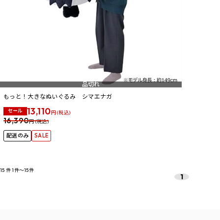
品切れ
もっと！大きなぬいぐるみ シマエナガ
13,110
セール
円 (税込)
16,390
円 (税込)
配送のみ
SALE
15
件
1件～15件
1