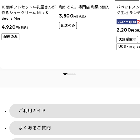
10個ギフトセット牛乳屋さんが
和かろん。専門店 和果 6個入
パペットスン
作るシュークリーム Milk &
グ生地 ラン
3,800
円 (税込)
Beans Mui
2
UCS・majica
配送のみ
4,920
円 (税込)
2,200
円 (税
配送のみ
店頭受取可
UCS・maji
ご利用ガイド
よくあるご質問