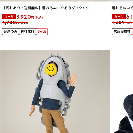
【汚れあり・送料無料】着れるぬいぐるみグソクムシ
着れるぬい
3,920
6,
セール
セール
円 (税込)
4,900
7,689
円 (税込)
円 (税
配送のみ
送料無料
SALE
店頭受取可