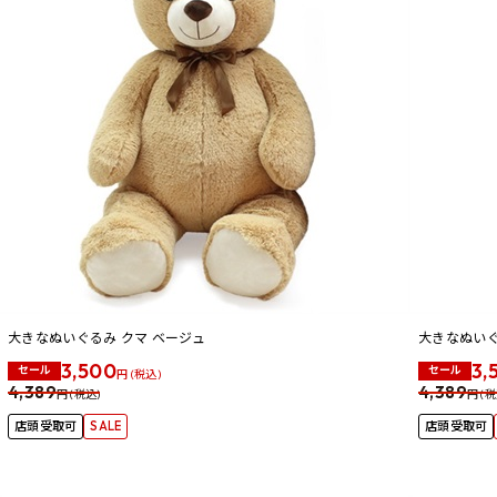
大きなぬいぐるみ クマ ベージュ
大きなぬいぐ
3,500
3,
セール
セール
円 (税込)
4,389
4,389
円 (税込)
円 (税
店頭受取可
SALE
店頭受取可