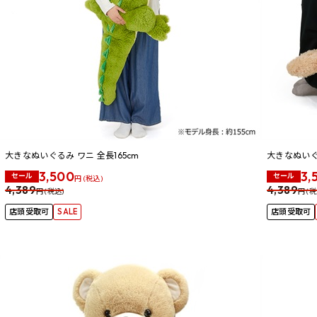
大きなぬいぐるみ ワニ 全長165cm
大きなぬい
3,500
3,
セール
セール
円 (税込)
4,389
4,389
円 (税込)
円 (税
店頭受取可
SALE
店頭受取可