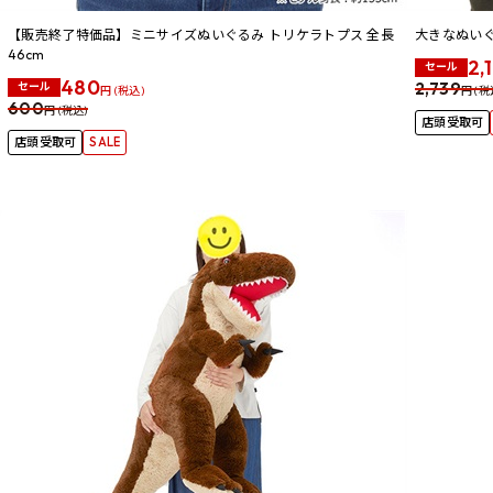
【販売終了特価品】ミニサイズぬいぐるみ トリケラトプス 全長
大きなぬい
46cm
2,
セール
480
2,739
セール
円 (税込)
円 (税
600
円 (税込)
店頭受取可
店頭受取可
SALE