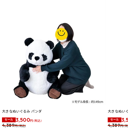
大きなぬいぐるみ パンダ
大きなぬいぐ
3,500
3,
セール
セール
円 (税込)
4,389
4,389
円 (税込)
円 (税