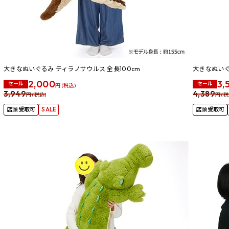
大きなぬいぐるみ ティラノサウルス 全長100cm
大きなぬいぐる
2,000
3,
セール
セール
円 (税込)
3,949
4,389
円 (税込)
円 (税
店頭受取可
SALE
店頭受取可