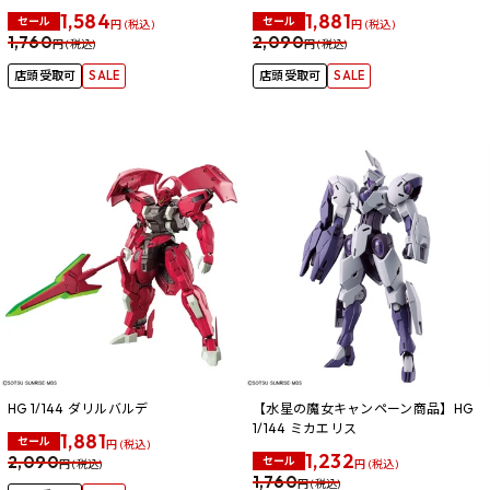
1,584
1,881
セール
セール
円 (税込)
円 (税込)
1,760
2,090
円 (税込)
円 (税込)
店頭受取可
SALE
店頭受取可
SALE
HG 1/144 ダリルバルデ
【水星の魔女キャンペーン商品】HG
1/144 ミカエリス
1,881
セール
円 (税込)
1,232
2,090
セール
円 (税込)
円 (税込)
1,760
円 (税込)