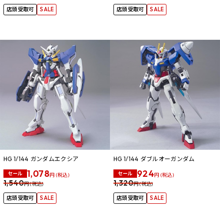
店頭受取可
SALE
店頭受取可
SALE
HG 1/144 ガンダムエクシア
HG 1/144 ダブルオーガンダム
1,078
924
セール
セール
円 (税込)
円 (税込)
1,540
1,320
円 (税込)
円 (税込)
店頭受取可
SALE
店頭受取可
SALE