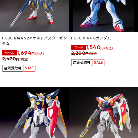
HGUC 1/144 V2アサルトバスターガン
HGFC 1/144 Gガンダム
ダム
1,540
セール
円 (税込)
1,694
2,200
セール
円 (税込)
円 (税込)
2,420
円 (税込)
店頭受取可
SALE
店頭受取可
SALE