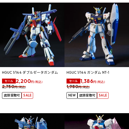
HGUC 1/144 ダブルゼータガンダム
HGUC 1/144 ガンダム NT-1
2,200
1,386
セール
セール
円 (税込)
円 (税込)
2,750
1,980
円 (税込)
円 (税込)
店頭受取可
SALE
NEW
店頭受取可
SALE