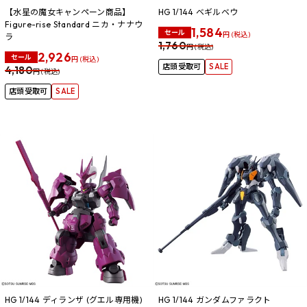
【水星の魔女キャンペーン商品】
HG 1/144 ベギルベウ
Figure-rise Standard ニカ・ナナウ
1,584
セール
円 (税込)
ラ
1,760
円 (税込)
2,926
セール
円 (税込)
店頭受取可
SALE
4,180
円 (税込)
店頭受取可
SALE
HG 1/144 ディランザ (グエル専用機)
HG 1/144 ガンダムファラクト