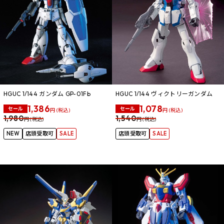
HGUC 1/144 ガンダム GP-01Fb
HGUC 1/144 ヴィクトリーガンダム
1,386
1,078
セール
セール
円 (税込)
円 (税込)
1,980
1,540
円 (税込)
円 (税込)
NEW
店頭受取可
SALE
店頭受取可
SALE