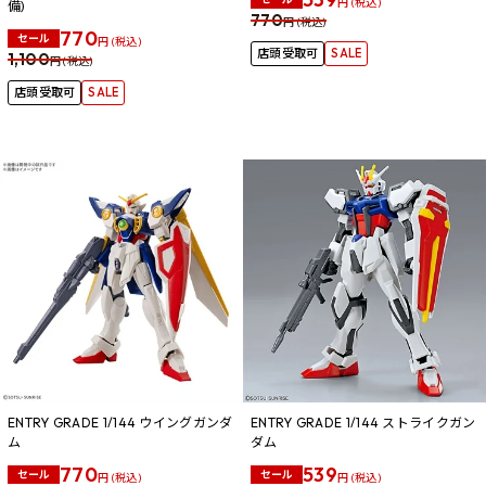
円 (税込)
備)
770
円 (税込)
770
セール
円 (税込)
店頭受取可
SALE
1,100
円 (税込)
店頭受取可
SALE
ENTRY GRADE 1/144 ウイングガンダ
ENTRY GRADE 1/144 ストライクガン
ム
ダム
770
539
セール
セール
円 (税込)
円 (税込)