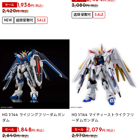
円 (税込)
1,936
3,080
セール
円 (税込)
円 (税込)
2,420
円 (税込)
店頭受取可
SALE
NEW
店頭受取可
SALE
HG 1/144 ライジングフリーダムガン
HG 1/144 マイティーストライクフリ
ダム
ーダムガンダム
1,848
2,079
セール
セール
円 (税込)
円 (税込)
2,640
2,970
円 (税込)
円 (税込)