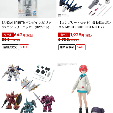
BANDAI SPIRITS(バンダイ スピリッ
【コンプリートセット】機動戦士ガン
ツ) エントリーニッパー(ホワイト)
ダム MOBILE SUIT ENSEMBLE 27
642
1,925
セール
セール
円 (税込)
円 (税込)
800
2,750
円 (税込)
円 (税込)
店頭受取可
SALE
店頭受取可
SALE