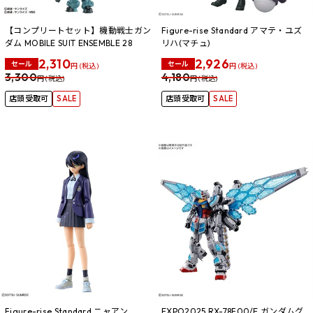
【コンプリートセット】機動戦士ガン
Figure-rise Standard アマテ・ユズ
ダム MOBILE SUIT ENSEMBLE 28
リハ(マチュ)
2,310
2,926
セール
セール
円 (税込)
円 (税込)
3,300
4,180
円 (税込)
円 (税込)
店頭受取可
SALE
店頭受取可
SALE
Figure-rise Standard ニャアン
EXPO2025 RX-78F00/E ガンダムグ