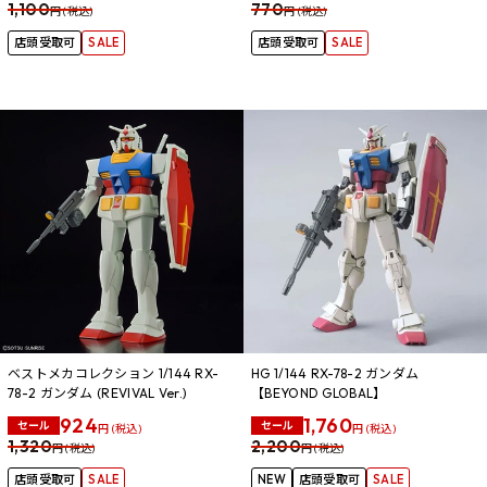
1,100
770
円 (税込)
円 (税込)
店頭受取可
SALE
店頭受取可
SALE
ベストメカコレクション 1/144 RX-
HG 1/144 RX-78-2 ガンダム
78-2 ガンダム (REVIVAL Ver.)
【BEYOND GLOBAL】
924
1,760
セール
セール
円 (税込)
円 (税込)
1,320
2,200
円 (税込)
円 (税込)
店頭受取可
SALE
NEW
店頭受取可
SALE