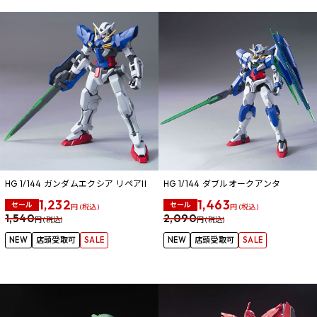
HG 1/144 ガンダムエクシア リペアII
HG 1/144 ダブルオークアンタ
1,232
1,463
セール
セール
円 (税込)
円 (税込)
1,540
2,090
円 (税込)
円 (税込)
NEW
店頭受取可
SALE
NEW
店頭受取可
SALE