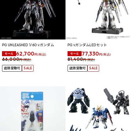
PG UNLEASHED 1/60 νガンダム
PG νガンダムLEDセット
62,700
77,330
セール
セール
円 (税込)
円 (税込)
66,000
81,400
円 (税込)
円 (税込)
店頭受取可
SALE
店頭受取可
SALE