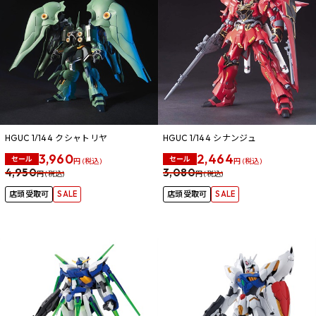
HGUC 1/144 クシャトリヤ
HGUC 1/144 シナンジュ
3,960
2,464
セール
セール
円 (税込)
円 (税込)
4,950
3,080
円 (税込)
円 (税込)
店頭受取可
SALE
店頭受取可
SALE