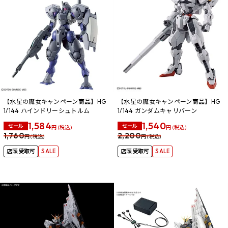
【水星の魔女キャンペーン商品】HG
【水星の魔女キャンペーン商品】HG
1/144 ハインドリーシュトルム
1/144 ガンダムキャリバーン
1,584
1,540
セール
セール
円 (税込)
円 (税込)
1,760
2,200
円 (税込)
円 (税込)
店頭受取可
SALE
店頭受取可
SALE