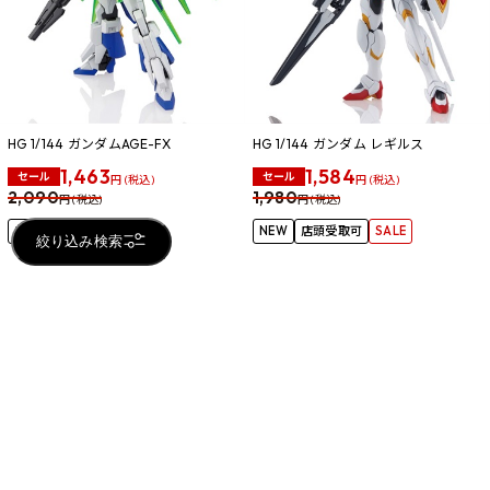
HG 1/144 ガンダムAGE-FX
HG 1/144 ガンダム レギルス
1,463
1,584
セール
セール
円 (税込)
円 (税込)
2,090
1,980
円 (税込)
円 (税込)
店頭受取可
SALE
NEW
店頭受取可
SALE
絞り込み検索
104
件
1件～50件
2
3
1
おすすめ商品
RECOMMENDED PRODUCTS