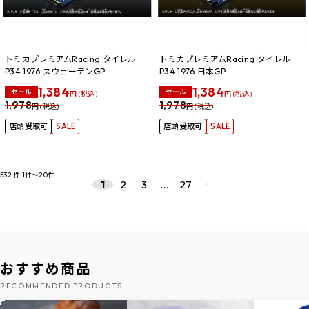
トミカプレミアムRacing タイレル
トミカプレミアムRacing タイレル
P34 1976 スウェーデンGP
P34 1976 日本GP
1,384
1,384
セール
セール
円 (税込)
円 (税込)
1,978
1,978
円 (税込)
円 (税込)
店頭受取可
SALE
店頭受取可
SALE
532
件
1件～20件
2
3
…
27
1
おすすめ商品
RECOMMENDED PRODUCTS