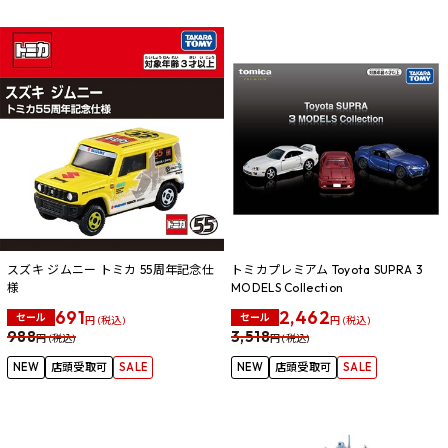
スズキ ジムニー トミカ 55周年記念仕
トミカプレミアム Toyota SUPRA 3
様
MODELS Collection
691
2,462
セール
セール
円 (税込)
円 (税込)
988
3,518
円 (税込)
円 (税込)
NEW
店頭受取可
SALE
NEW
店頭受取可
SALE