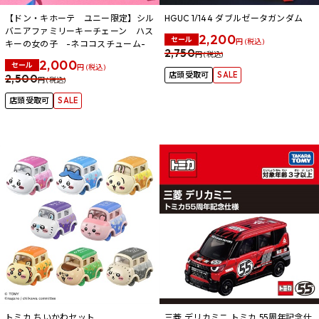
【ドン・キホーテ ユニー限定】シル
HGUC 1/144 ダブルゼータガンダム
バニアファミリーキーチェーン ハス
2,200
セール
円 (税込)
キーの女の子 -ネココスチューム-
2,750
円 (税込)
2,000
セール
円 (税込)
店頭受取可
SALE
2,500
円 (税込)
店頭受取可
SALE
トミカ ちいかわセット
三菱 デリカミニ トミカ 55周年記念仕