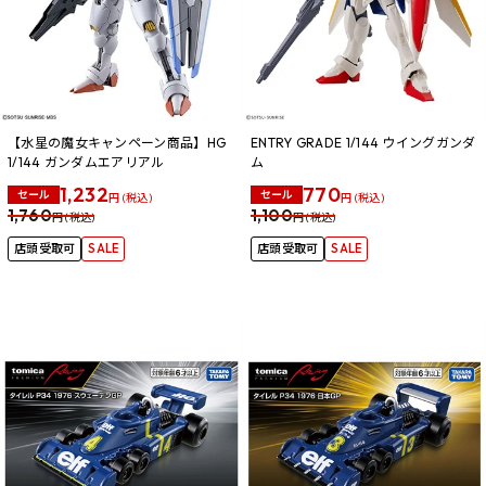
【水星の魔女キャンペーン商品】HG
ENTRY GRADE 1/144 ウイングガンダ
1/144 ガンダムエアリアル
ム
1,232
770
セール
セール
円 (税込)
円 (税込)
1,760
1,100
円 (税込)
円 (税込)
店頭受取可
SALE
店頭受取可
SALE