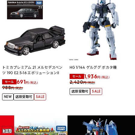
トミカプレミアム 21 メルセデスベン
HG 1/144 ゲルググ ボカタ機
ツ 190 E2.5-16 エボリューションII
1,936
セール
円 (税込)
691
2,420
セール
円 (税込)
円 (税込)
988
円 (税込)
店頭受取可
SALE
NEW
店頭受取可
SALE