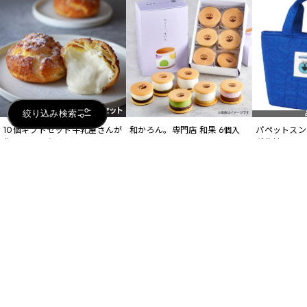
絞り込み検索
10個ギフトセット牛乳屋さんが
和かろん。専門店 和果 6個入
パペットスン
作るシュークリーム Milk &
グ生地 ラン
3,800
円 (税込)
Beans Mui
2
UCS・majica
配送のみ
4,920
円 (税込)
2,200
円 (税
配送のみ
店頭受取可
UCS・maji