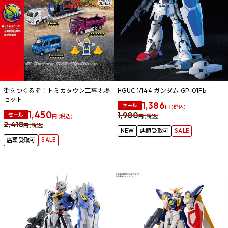
街をつくるぞ！トミカタウン工事現場
HGUC 1/144 ガンダム GP-01Fb
セット
1,386
セール
円 (税込)
1,450
1,980
セール
円 (税込)
円 (税込)
2,418
円 (税込)
NEW
店頭受取可
SALE
店頭受取可
SALE