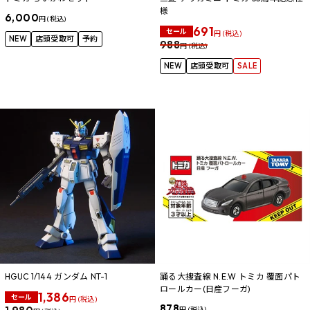
様
6,000
円 (税込)
691
セール
円 (税込)
NEW
店頭受取可
予約
988
円 (税込)
NEW
店頭受取可
SALE
HGUC 1/144 ガンダム NT-1
踊る大捜査線 N.E.W トミカ 覆面パト
ロールカー(日産フーガ)
1,386
セール
円 (税込)
878
円 (税込)