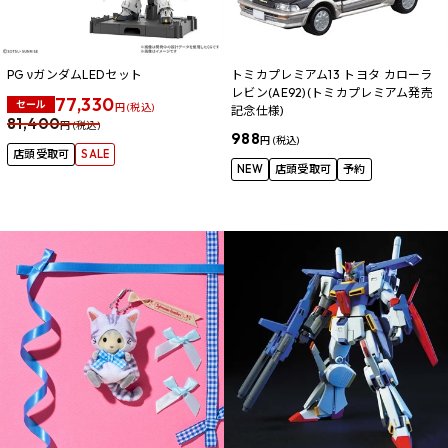
PG νガンダムLEDセット
トミカプレミアム13 トヨタ カローラ
レビン(AE92)(トミカプレミアム発売
77,330
セール
円 (税込)
記念仕様)
81,400
円 (税込)
988
円 (税込)
店頭受取可
SALE
NEW
店頭受取可
予約