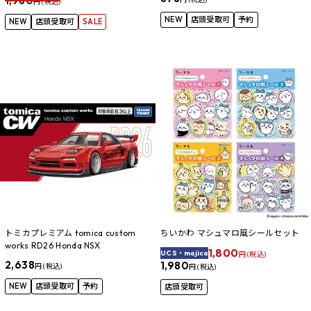
1,980
円 (税込)
NEW
店頭受取可
予約
NEW
店頭受取可
SALE
トミカプレミアム tomica custom
ちいかわ マシュマロ風シールセット
works RD26 Honda NSX
1,800
UCS・majica
円 (税込)
2,638
1,980
円 (税込)
円 (税込)
NEW
店頭受取可
予約
店頭受取可