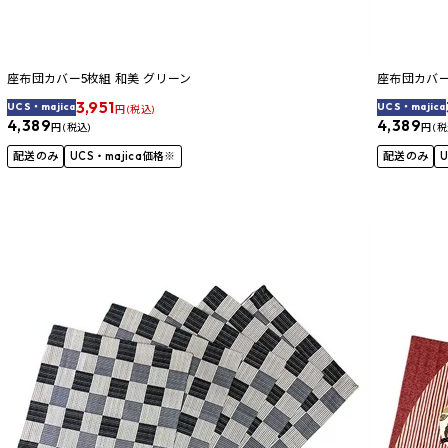
座布団カバー5枚組 和美 グリーン
座布団カバー
3,951
UCS・majica
UCS・majica
円 (税込)
4,389
4,389
円 (税込)
円 (税
配送のみ
UCS・majica価格※
配送のみ