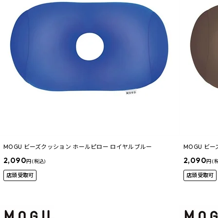
MOGU ビーズクッション ホールピロー ロイヤルブルー
MOGU ビ
2,090
2,090
円 (税込)
円 (
店頭受取可
店頭受取可