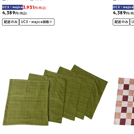
3,951
UCS・majica
UCS・majica
円 (税込)
4,389
4,389
円 (税込)
円 (税
配送のみ
UCS・majica価格※
配送のみ