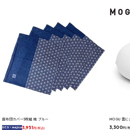
座布団カバー5枚組 結 ブルー
MOGU 雲
3,951
3,300
UCS・majica
円 (
円 (税込)