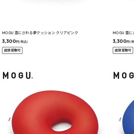
MOGU 雲にさわる夢クッション クリアピンク
MOGU 雲
3,300
3,300
円 (税込)
円 (
店頭受取可
店頭受取可