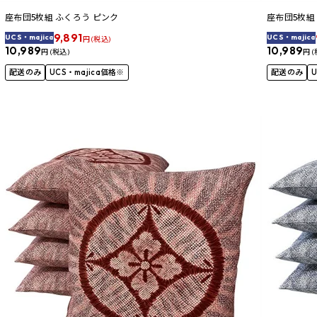
座布団5枚組 ふくろう ピンク
座布団5枚組
9,891
UCS・majica
UCS・majica
円 (税込)
10,989
10,989
円 (税込)
円 (
配送のみ
UCS・majica価格※
配送のみ