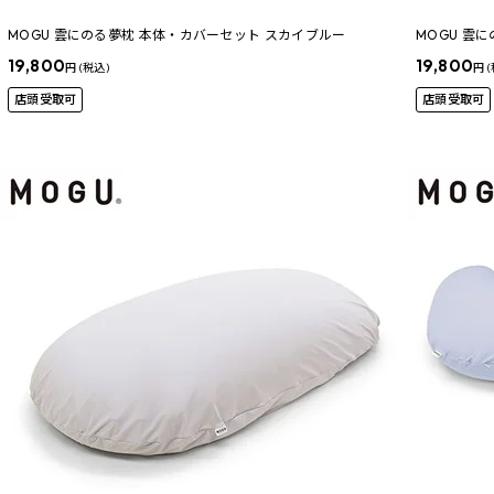
MOGU 雲にのる夢枕 本体・カバーセット スカイブルー
MOGU 雲
19,800
19,800
円 (税込)
円 
店頭受取可
店頭受取可