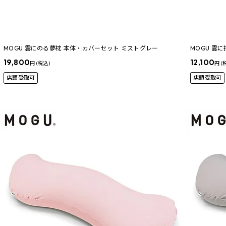
MOGU 雲にのる夢枕 本体・カバーセット ミストグレー
MOGU 雲
19,800
12,100
円 (税込)
円 (
店頭受取可
店頭受取可