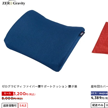
ゼログラビティ ファイバー腰サポートクッション 腰が楽
座布団カバー
3,200
UCS・majica
セール
円 (税込)
4,389
8,000
円 (税
円 (税込)
配送のみ
店頭受取可
SALE