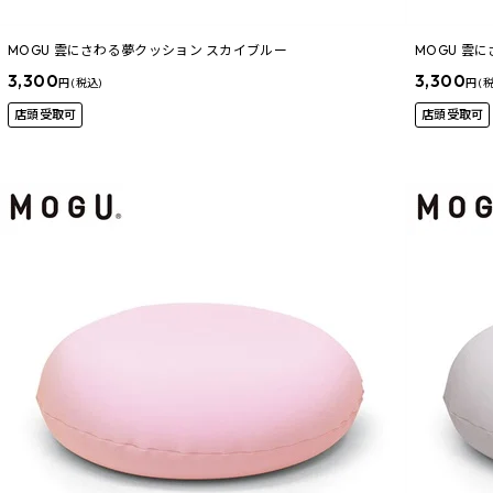
MOGU 雲にさわる夢クッション スカイブルー
MOGU 雲
3,300
3,300
円 (税込)
円 (
店頭受取可
店頭受取可