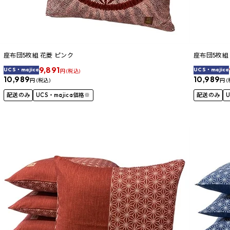
座布団5枚組 花菱 ピンク
座布団5枚組
9,891
UCS・majica
UCS・majica
円 (税込)
10,989
10,989
円 (税込)
円 (
配送のみ
UCS・majica価格※
配送のみ