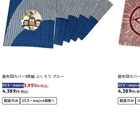
座布団カバー5枚組 ふくろう ブルー
座布団カバー
3,951
UCS・majica
UCS・majica
円 (税込)
4,389
4,389
円 (税込)
円 (税
配送のみ
UCS・majica価格※
配送のみ