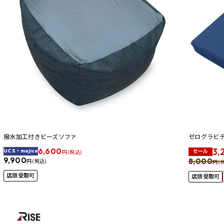
撥水加工付きビーズソファ
ゼログラビテ
6,600
3,
UCS・majica
セール
円 (税込)
9,900
8,000
円 (税込)
円 (
店頭受取可
店頭受取可