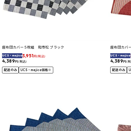
座布団カバー５枚組 和市松 ブラック
座布団カバー
3,951
UCS・majica
UCS・majica
円 (税込)
4,389
4,389
円 (税込)
円 (税
配送のみ
UCS・majica価格※
配送のみ