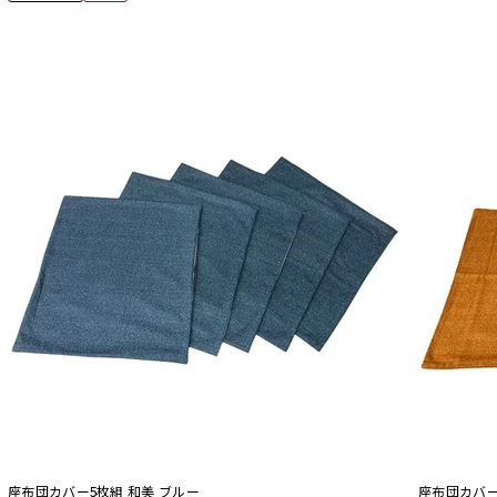
座布団カバー5枚組 和美 ブルー
座布団カバー