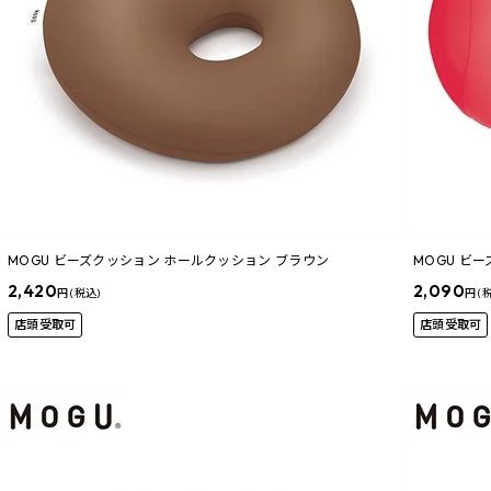
MOGU ビーズクッション ホールクッション ブラウン
MOGU ビ
2,420
2,090
円 (税込)
円 (
店頭受取可
店頭受取可