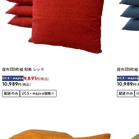
座布団5枚組 和美 レッド
座布団5枚組
9,891
UCS・majica
UCS・majica
円 (税込)
10,989
10,989
円 (税込)
円 (
配送のみ
UCS・majica価格※
配送のみ