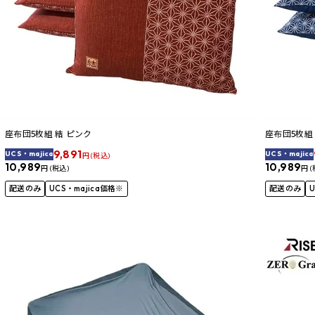
座布団5枚組 結 ピンク
座布団5枚組
9,891
UCS・majica
UCS・majica
円 (税込)
10,989
10,989
円 (税込)
円 (
配送のみ
UCS・majica価格※
配送のみ