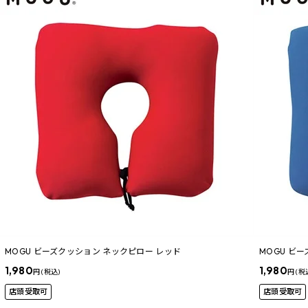
MOGU ビーズクッション ネックピロー レッド
MOGU ビ
1,980
1,980
円 (税込)
円 (税
店頭受取可
店頭受取可