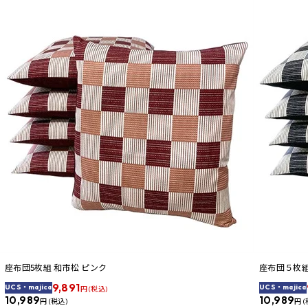
座布団5枚組 和市松 ピンク
座布団５枚組
9,891
UCS・majica
UCS・majica
円 (税込)
10,989
10,989
円 (税込)
円 (