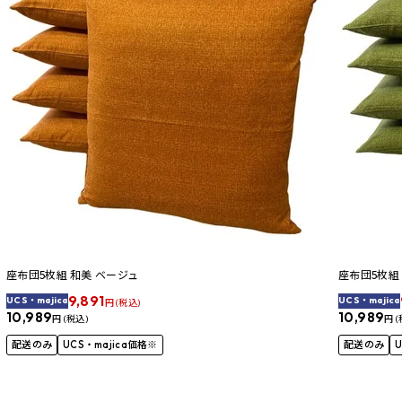
座布団5枚組 和美 ベージュ
座布団5枚組
9,891
UCS・majica
UCS・majica
円 (税込)
10,989
10,989
円 (税込)
円 (
配送のみ
UCS・majica価格※
配送のみ