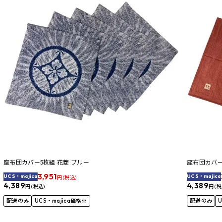
座布団カバー5枚組 花菱 ブルー
座布団カバー
3,951
UCS・majica
UCS・majica
円 (税込)
4,389
4,389
円 (税込)
円 (税
配送のみ
UCS・majica価格※
配送のみ