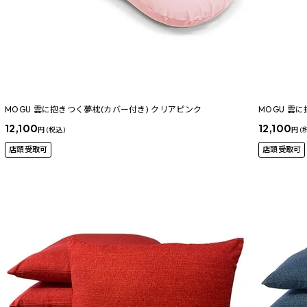
MOGU 雲に抱きつく夢枕(カバー付き) クリアピンク
MOGU 雲
12,100
12,100
円 (税込)
円 (
店頭受取可
店頭受取可