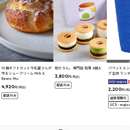
10個ギフトセット牛乳屋さんが
和かろん。専門店 和果 6個入
パペットスン
作るシュークリーム Milk &
グ生地 ラン
3,800
円 (税込)
Beans Mui
2
UCS・majica
配送のみ
4,920
円 (税込)
2,200
円 (税
配送のみ
店頭受取可
UCS・maji