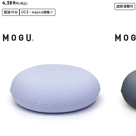
4,389
円 (税込)
店頭受取可
配送のみ
UCS・majica価格※