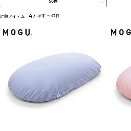
50件
47
1件～47件
対象アイテム：
件