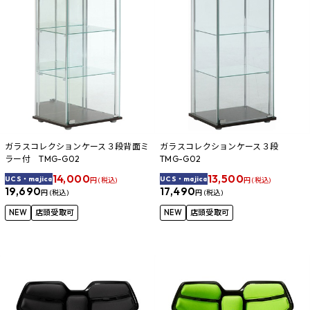
ガラスコレクションケース３段背面ミ
ガラスコレクションケース３段
ラー付 TMG-G02
TMG-G02
14,000
13,500
UCS・majica
UCS・majica
円 (税込)
円 (税込)
19,690
17,490
円 (税込)
円 (税込)
NEW
店頭受取可
NEW
店頭受取可