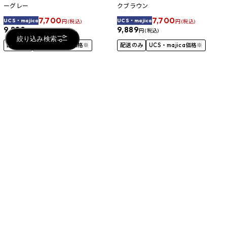
ーグレー
クブラウン
7,700
7,700
UCS・majica
UCS・majica
円 (税込)
円 (税込)
9,889
9,889
円 (税込)
円 (税込)
絞り込み検索
配送のみ
UCS・majica価格※
配送のみ
UCS・majica価格※
【送料無料】カルラローチェア ダー
Style Standard (スタイルスタンダー
クレッド
ド) YS-AQ03A ブラック
7,700
9,680
UCS・majica
円 (税込)
円 (税込)