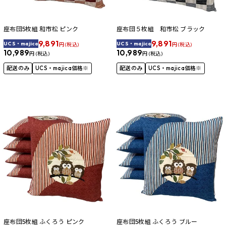
座布団5枚組 和市松 ピンク
座布団５枚組 和市松 ブラック
9,891
9,891
UCS・majica
UCS・majica
円 (税込)
円 (税込)
10,989
10,989
円 (税込)
円 (税込)
配送のみ
UCS・majica価格※
配送のみ
UCS・majica価格※
座布団5枚組 ふくろう ピンク
座布団5枚組 ふくろう ブルー