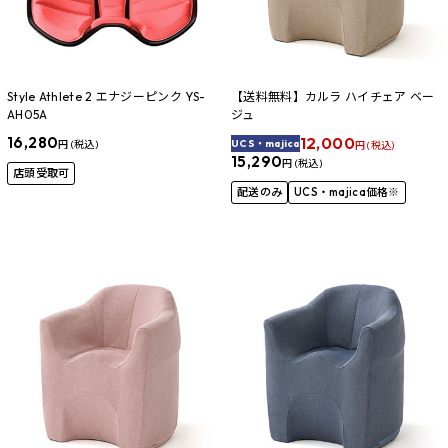
Style Athlete 2 エナジーピンク YS-
【送料無料】カルラ ハイチェア ベー
AH05A
ジュ
16,280
12,000
UCS・majica
円 (税込)
円 (税込)
15,290
円 (税込)
店頭受取可
配送のみ
UCS・majica価格※