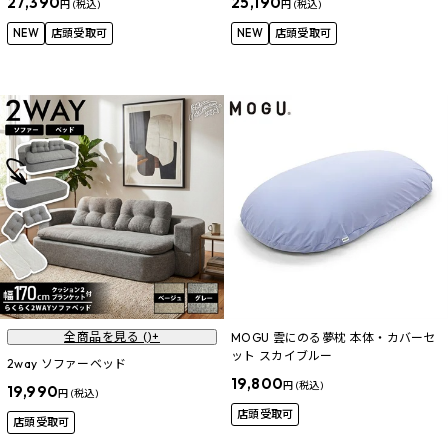
27,390
25,190
円 (税込)
円 (税込)
NEW
店頭受取可
NEW
店頭受取可
全商品を見る (
)+
MOGU 雲にのる夢枕 本体・カバーセ
ット スカイブルー
2way ソファーベッド
19,800
円 (税込)
19,990
円 (税込)
店頭受取可
店頭受取可