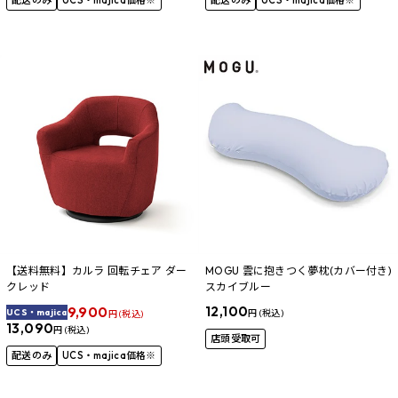
配送のみ
UCS・majica価格※
配送のみ
UCS・majica価格※
【送料無料】カルラ 回転チェア ダー
MOGU 雲に抱きつく夢枕(カバー付き)
クレッド
スカイブルー
9,900
12,100
UCS・majica
円 (税込)
円 (税込)
13,090
円 (税込)
店頭受取可
配送のみ
UCS・majica価格※