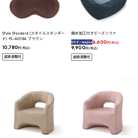
Style Standard (スタイルスタンダー
撥水加工付きビーズソファ
ド) YS-AV08A ブラウン
6,600
UCS・majica
円 (税込)
10,780
9,900
円 (税込)
円 (税込)
店頭受取可
店頭受取可