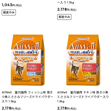
ー入り 1.5kg
1,043
円 (税込)
2,178
円 (税込)
配送のみ
配送のみ
AllWell 室内猫用 フィッシュ味 挽き
AllWell 室内猫用 チキン味 挽き小魚
小魚とささみフリーズドライパウダー
とささみフリーズドライパウダー入り
入り 1.6kg
1.6kg
2,178
2,178
円 (税込)
円 (税込)