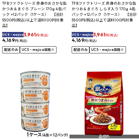
TFBファクトリーズ 赤身のおさかな缶
TFBファクトリーズ 赤身のおさかな缶
かつお＆まぐろ プレーン 170g 4缶パ
かつお＆まぐろ しらす入り 170g 4缶
ック ×12パック（1ケース） 【合計
パック ×12パック（1ケース） 【合計
5500円(税込)以上で送料100円対象
5500円(税込)以上で送料100円対象
品】
品】
3,961
3,961
UCS・majica
UCS・majica
円 (税込)
円 (税込)
4,169
4,169
円 (税込)
円 (税込)
配送のみ
UCS・majica価格※
配送のみ
UCS・majica価格※
品切れ