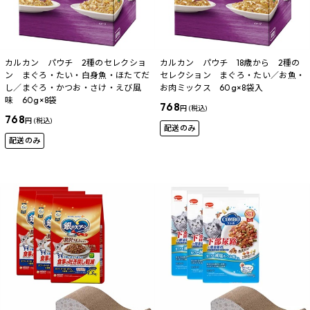
カルカン パウチ 2種のセレクショ
カルカン パウチ 18歳から 2種の
ン まぐろ・たい・白身魚・ほたてだ
セレクション まぐろ・たい／お魚・
し／まぐろ・かつお・さけ・えび風
お肉ミックス 60g×8袋入
味 60g×8袋
768
円 (税込)
768
円 (税込)
配送のみ
配送のみ