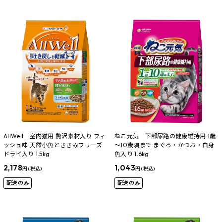
AllWell 室内猫用 贅沢素材入り フィ
ねこ元気 下部尿路の健康維持用 1歳
ッシュ味 天然小魚とささみフリーズ
～10歳頃まで まぐろ・かつお・白身
ドライ入り 1.5kg
魚入り 1.6kg
2,178
1,043
円 (税込)
円 (税込)
配送のみ
配送のみ