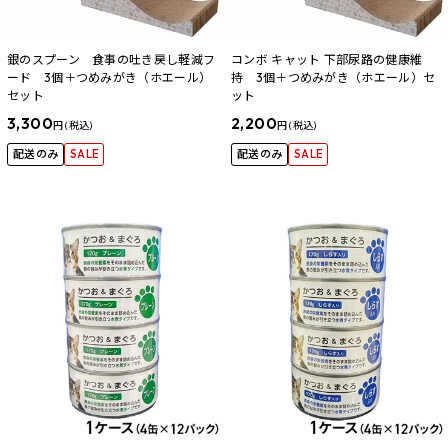
銀のスプーン 食事の吐き戻し軽減フ
コンボ キャット 下部尿路の健康維
ード 3個＋つめみがき（ホエール）
持 3個＋つめみがき（ホエール）セ
セット
ット
3,300
2,200
円 (税込)
円 (税込)
配送のみ
SALE
配送のみ
SALE