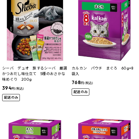
シーバ デュオ 旅するシーバ 厳選
カルカン パウチ まぐろ 60g×8
かつおだし味仕立て 5種のおさかな
袋入
味めぐり 200g
768
円 (税込)
394
円 (税込)
配送のみ
配送のみ