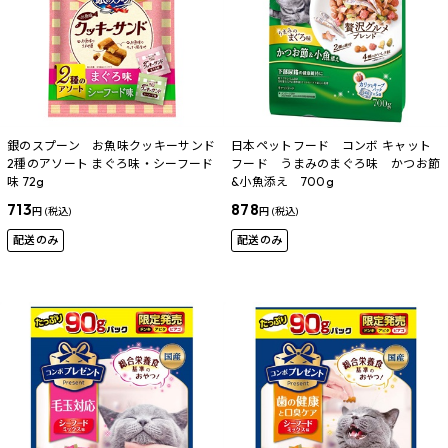
銀のスプーン お魚味クッキーサンド
日本ペットフード コンボ キャット
2種のアソート まぐろ味・シーフード
フード うまみのまぐろ味 かつお節
味 72g
&小魚添え 700g
713
878
円 (税込)
円 (税込)
配送のみ
配送のみ