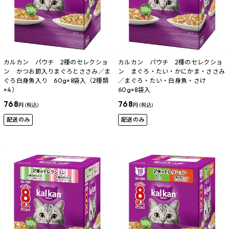
カルカン パウチ 2種のセレクショ
カルカン パウチ 2種のセレクショ
ン かつお節入りまぐろとささみ／ま
ン まぐろ・たい・かにかま・ささみ
ぐろ白身魚入り 60g×8袋入（2種類
／まぐろ・たい・白身魚・さけ
×4）
60g×8袋入
768
768
円 (税込)
円 (税込)
配送のみ
配送のみ