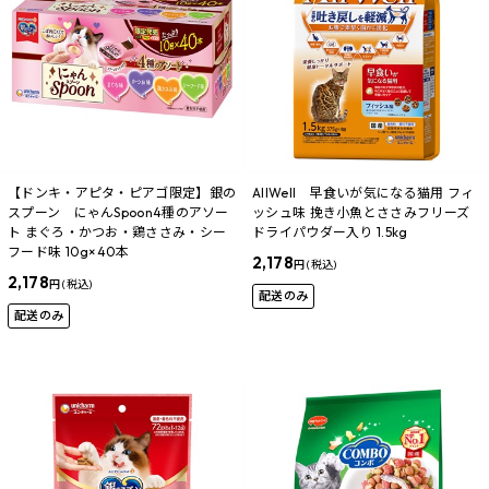
【ドンキ・アピタ・ピアゴ限定】銀の
AllWell 早食いが気になる猫用 フィ
スプーン にゃんSpoon4種のアソー
ッシュ味 挽き小魚とささみフリーズ
ト まぐろ・かつお・鶏ささみ・シー
ドライパウダー入り 1.5kg
フード味 10g×40本
2,178
円 (税込)
2,178
円 (税込)
配送のみ
配送のみ