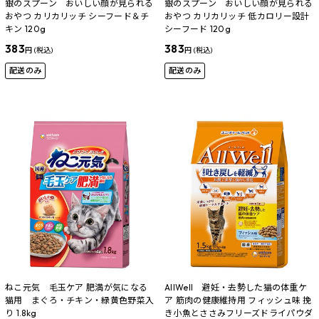
銀のスプーン おいしい顔が見られる
銀のスプーン おいしい顔が見られる
おやつ カリカリッチ シーフード＆チ
おやつ カリカリッチ 低カロリー設計
キン 120g
シーフード 120g
383
383
円 (税込)
円 (税込)
配送のみ
配送のみ
ねこ元気 毛玉ケア 肥満が気になる
AllWell 避妊・去勢した猫の体重ケ
猫用 まぐろ・チキン・緑黄色野菜入
ア 筋肉の健康維持用 フィッシュ味 挽
り 1.8kg
き小魚とささみフリーズドライパウダ