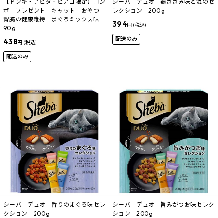
【ドンキ・アピタ・ピアゴ限定】コン
シーバ デュオ 鶏ささみ味と海のセ
ボ プレゼント キャット おやつ
レクション 200g
腎臓の健康維持 まぐろミックス味
394
円 (税込)
90g
配送のみ
438
円 (税込)
配送のみ
シーバ デュオ 香りのまぐろ味セレ
シーバ デュオ 旨みがつお味セレク
クション 200g
ション 200g