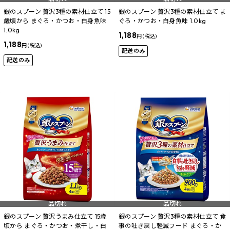
銀のスプーン 贅沢3種の素材仕立て 15
銀のスプーン 贅沢3種の素材仕立て ま
歳頃から まぐろ・かつお・白身魚味
ぐろ・かつお・白身魚味 1.0kg
1.0kg
1,188
円 (税込)
1,188
円 (税込)
配送のみ
配送のみ
品切れ
品切れ
銀のスプーン 贅沢うまみ仕立て 15歳
銀のスプーン 贅沢3種の素材仕立て 食
頃から まぐろ・かつお・煮干し・白
事の吐き戻し軽減フード まぐろ・か