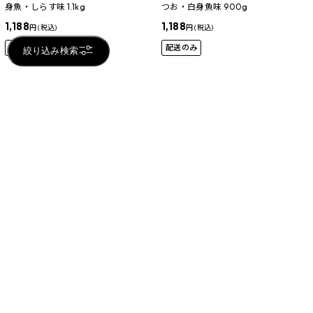
身魚・しらす味 1.1kg
つお・白身魚味 900g
1,188
1,188
円 (税込)
円 (税込)
配送のみ
配送のみ
絞り込み検索
品切れ
品切れ
銀のスプーン 贅沢3種の素材仕立て 肥
銀のスプーン 贅沢うまみ仕立て 食事
満が気になる猫用 まぐろ・かつお・
の吐き戻し軽減フード まぐろ・かつ
ささみ・野菜味 1.0kg
お・煮干し・ささみ・緑黄色野菜味
1.1kg
1,188
円 (税込)