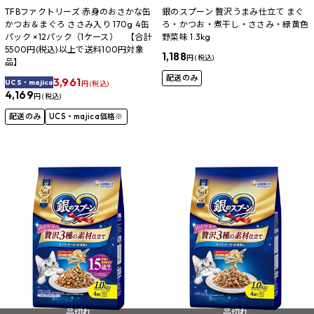
TFBファクトリーズ 赤身のおさかな缶
銀のスプーン 贅沢うまみ仕立て まぐ
かつお＆まぐろ ささみ入り 170g 4缶
ろ・かつお・煮干し・ささみ・緑黄色
パック ×12パック（1ケース） 【合計
野菜味 1.3kg
5500円(税込)以上で送料100円対象
1,188
円 (税込)
品】
配送のみ
3,961
UCS・majica
円 (税込)
4,169
円 (税込)
配送のみ
UCS・majica価格※
品切れ
品切れ