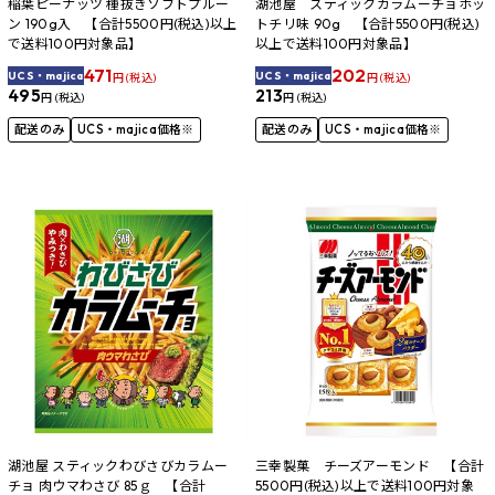
稲葉ピーナッツ 種抜きソフトプルー
湖池屋 スティックカラムーチョホッ
ン 190g入 【合計5500円(税込)以上
トチリ味 90g 【合計5500円(税込)
で送料100円対象品】
以上で送料100円対象品】
471
202
UCS・majica
UCS・majica
円 (税込)
円 (税込)
495
213
円 (税込)
円 (税込)
配送のみ
UCS・majica価格※
配送のみ
UCS・majica価格※
湖池屋 スティックわびさびカラムー
三幸製菓 チーズアーモンド 【合計
チョ 肉ウマわさび 85ｇ 【合計
5500円(税込)以上で送料100円対象