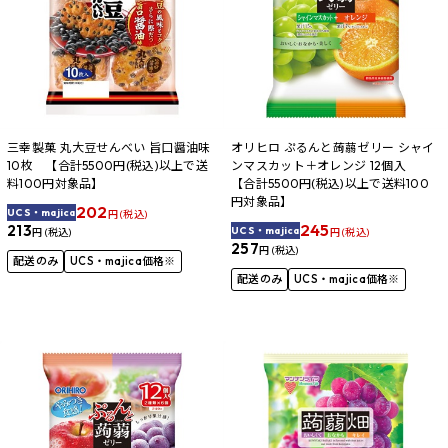
三幸製菓 丸大豆せんべい 旨口醤油味
オリヒロ ぷるんと蒟蒻ゼリー シャイ
10枚 【合計5500円(税込)以上で送
ンマスカット＋オレンジ 12個入
料100円対象品】
【合計5500円(税込)以上で送料100
円対象品】
202
UCS・majica
円 (税込)
245
213
UCS・majica
円 (税込)
円 (税込)
257
円 (税込)
配送のみ
UCS・majica価格※
配送のみ
UCS・majica価格※