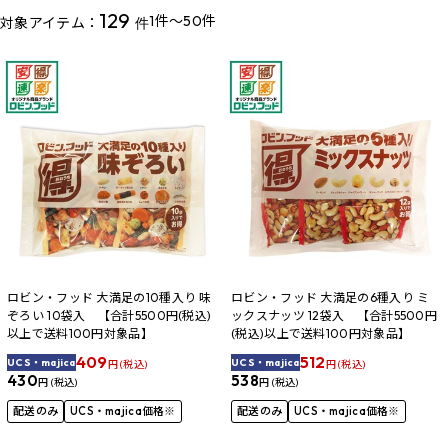
129
1件～50件
対象アイテム：
件
ロビン・フッド 大満足の10種入り 味
ロビン・フッド 大満足の6種入り ミ
ぞろい 10袋入 【合計5500円(税込)
ックスナッツ 12袋入 【合計5500円
以上で送料100円対象品】
(税込)以上で送料100円対象品】
409
512
UCS・majica
UCS・majica
円 (税込)
円 (税込)
430
538
円 (税込)
円 (税込)
配送のみ
UCS・majica価格※
配送のみ
UCS・majica価格※