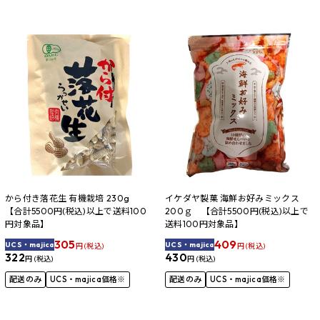
から付き落花生 有機栽培 230g
イケダヤ製菓 海鮮お好みミックス
【合計5500円(税込)以上で送料100
200ｇ 【合計5500円(税込)以上で
円対象品】
送料100円対象品】
305
409
UCS・majica
UCS・majica
円 (税込)
円 (税込)
322
430
円 (税込)
円 (税込)
配送のみ
UCS・majica価格※
配送のみ
UCS・majica価格※