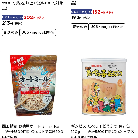
5500円(税込)以上で送料100円対象
品】
品】
182
UCS・majica
円 (税込)
202
192
UCS・majica
円 (税込)
円 (税込)
213
円 (税込)
配送のみ
UCS・majica価格※
配送のみ
UCS・majica価格※
西田精麦 お徳用オートミール 1kg
ギンビス たべっ子どうぶつ 保存缶
【合計5500円(税込)以上で送料100
120g 【合計5500円(税込)以上で送
円対象品】
料100円対象品】