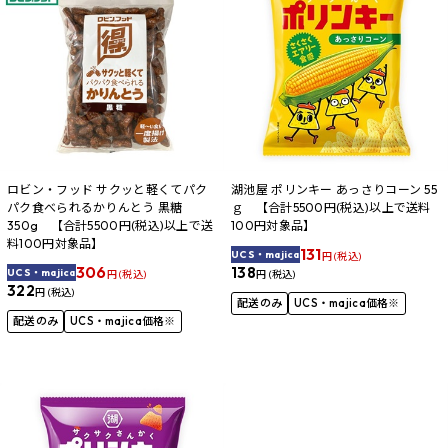
ロビン・フッド サクッと軽くてパク
湖池屋 ポリンキー あっさりコーン 55
パク食べられるかりんとう 黒糖
ｇ 【合計5500円(税込)以上で送料
350g 【合計5500円(税込)以上で送
100円対象品】
料100円対象品】
131
UCS・majica
円 (税込)
306
138
UCS・majica
円 (税込)
円 (税込)
322
円 (税込)
配送のみ
UCS・majica価格※
配送のみ
UCS・majica価格※