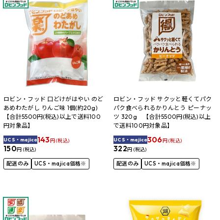
ロビン・フッド 口どけがはやい のど
ロビン・フッド サクッと軽くてパク
あめわたがし りんご味 1個(約20g)
パク食べられるかりんとう ピーナッ
【合計5500円(税込)以上で送料100
ツ 320g 【合計5500円(税込)以上
円対象品】
で送料100円対象品】
143
306
UCS・majica
UCS・majica
円 (税込)
円 (税込)
150
322
円 (税込)
円 (税込)
配送のみ
UCS・majica価格※
配送のみ
UCS・majica価格※