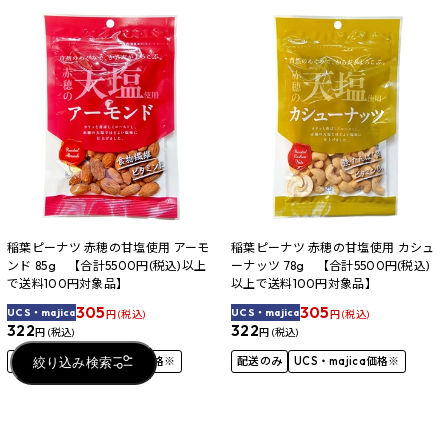
稲葉ピーナツ 赤穂の甘塩使用 アーモ
稲葉ピーナツ 赤穂の甘塩使用 カシュ
ンド 85g 【合計5500円(税込)以上
ーナッツ 78g 【合計5500円(税込)
で送料100円対象品】
以上で送料100円対象品】
305
305
UCS・majica
UCS・majica
円 (税込)
円 (税込)
322
322
円 (税込)
円 (税込)
配送のみ
UCS・majica価格※
配送のみ
UCS・majica価格※
絞り込み検索