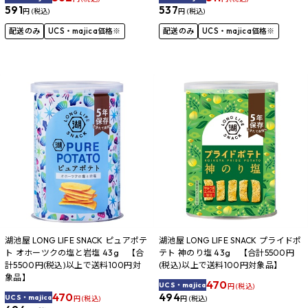
591
537
円 (税込)
円 (税込)
配送のみ
UCS・majica価格※
配送のみ
UCS・majica価格※
湖池屋 LONG LIFE SNACK ピュアポテ
湖池屋 LONG LIFE SNACK プライドポ
ト オホーツクの塩と岩塩 43g 【合
テト 神のり塩 43g 【合計5500円
計5500円(税込)以上で送料100円対
(税込)以上で送料100円対象品】
象品】
470
UCS・majica
円 (税込)
470
494
UCS・majica
円 (税込)
円 (税込)