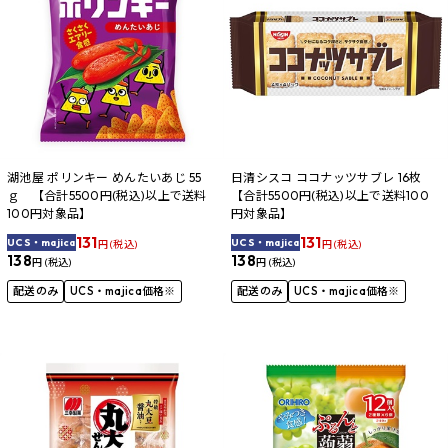
湖池屋 ポリンキー めんたいあじ 55
日清シスコ ココナッツサブレ 16枚
ｇ 【合計5500円(税込)以上で送料
【合計5500円(税込)以上で送料100
100円対象品】
円対象品】
131
131
UCS・majica
UCS・majica
円 (税込)
円 (税込)
138
138
円 (税込)
円 (税込)
配送のみ
UCS・majica価格※
配送のみ
UCS・majica価格※