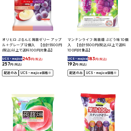
オリヒロ ぷるんと蒟蒻ゼリー アップ
マンナンライフ 蒟蒻畑 ぶどう味 10個
ル＋グレープ 12個入 【合計5500円
入 【合計5500円(税込)以上で送料
(税込)以上で送料100円対象品】
100円対象品】
245
183
UCS・majica
UCS・majica
円 (税込)
円 (税込)
257
192
円 (税込)
円 (税込)
配送のみ
UCS・majica価格※
配送のみ
UCS・majica価格※