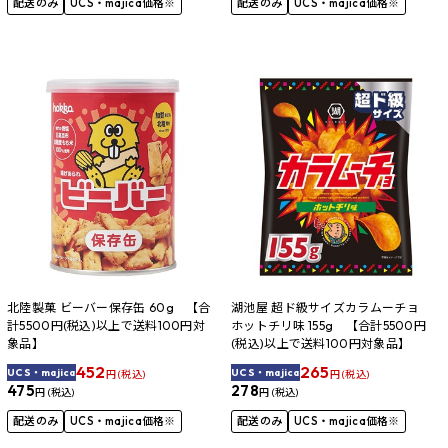
配送のみ
UCS・majica価格※
配送のみ
UCS・majica価格※
北陸製菓 ビーバー保存缶 60g 【合
湖池屋 超ド級サイズカラムーチョ
計5500円(税込)以上で送料100円対
ホットチリ味 155g 【合計5500円
象品】
(税込)以上で送料100円対象品】
452
265
UCS・majica
UCS・majica
円 (税込)
円 (税込)
475
278
円 (税込)
円 (税込)
配送のみ
UCS・majica価格※
配送のみ
UCS・majica価格※