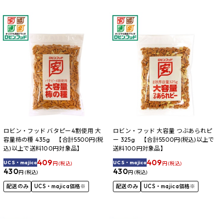
ロビン・フッド バタピー4割使用 大
ロビン・フッド 大容量 つぶあられピ
容量柿の種 435g 【合計5500円(税
ー 325g 【合計5500円(税込)以上で
込)以上で送料100円対象品】
送料100円対象品】
409
409
UCS・majica
UCS・majica
円 (税込)
円 (税込)
430
430
円 (税込)
円 (税込)
配送のみ
UCS・majica価格※
配送のみ
UCS・majica価格※