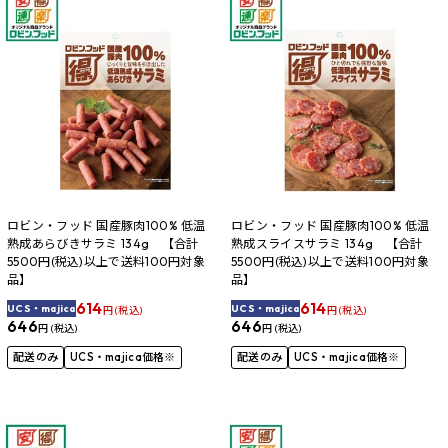
ロビン・フッド 国産豚肉100% 低温
ロビン・フッド 国産豚肉100% 低温
熟成あらびきサラミ 134g 【合計
熟成スライスサラミ 134g 【合計
5500円(税込)以上で送料100円対象
5500円(税込)以上で送料100円対象
品】
品】
614
614
UCS・majica
UCS・majica
円 (税込)
円 (税込)
646
646
円 (税込)
円 (税込)
配送のみ
UCS・majica価格※
配送のみ
UCS・majica価格※