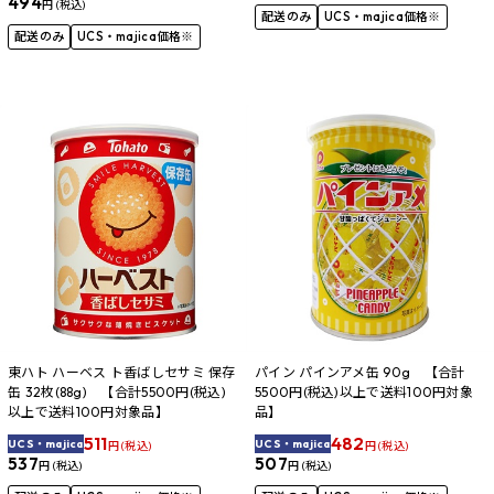
494
円 (税込)
配送のみ
UCS・majica価格※
配送のみ
UCS・majica価格※
東ハト ハーベス ト香ばしセサミ 保存
パイン パインアメ缶 90g 【合計
缶 32枚(88g) 【合計5500円(税込)
5500円(税込)以上で送料100円対象
以上で送料100円対象品】
品】
511
482
UCS・majica
UCS・majica
円 (税込)
円 (税込)
537
507
円 (税込)
円 (税込)