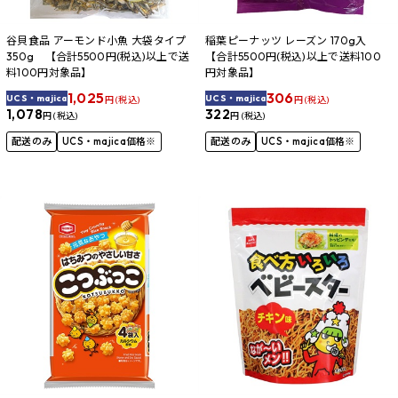
谷貝食品 アーモンド小魚 大袋タイプ
稲葉ピーナッツ レーズン 170g入
350g 【合計5500円(税込)以上で送
【合計5500円(税込)以上で送料100
料100円対象品】
円対象品】
1,025
306
UCS・majica
UCS・majica
円 (税込)
円 (税込)
1,078
322
円 (税込)
円 (税込)
配送のみ
UCS・majica価格※
配送のみ
UCS・majica価格※