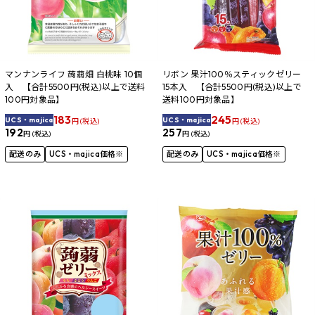
マンナンライフ 蒟蒻畑 白桃味 10個
リボン 果汁100％スティックゼリー
入 【合計5500円(税込)以上で送料
15本入 【合計5500円(税込)以上で
100円対象品】
送料100円対象品】
183
245
UCS・majica
UCS・majica
円 (税込)
円 (税込)
192
257
円 (税込)
円 (税込)
配送のみ
UCS・majica価格※
配送のみ
UCS・majica価格※