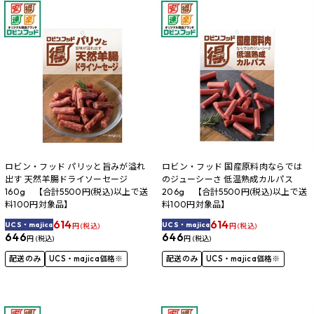
ロビン・フッド パリッと旨みが溢れ
ロビン・フッド 国産原料肉ならでは
出す 天然羊腸ドライソーセージ
のジューシーさ 低温熟成カルパス
160g 【合計5500円(税込)以上で送
206g 【合計5500円(税込)以上で送
料100円対象品】
料100円対象品】
614
614
UCS・majica
UCS・majica
円 (税込)
円 (税込)
646
646
円 (税込)
円 (税込)
配送のみ
UCS・majica価格※
配送のみ
UCS・majica価格※