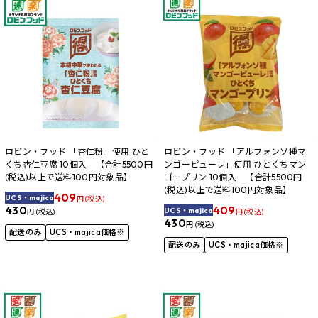
ロビン・フッド 「杏仁粉」使用 ひと
ロビン・フッド 「アルフォンソ種マ
くち杏仁豆腐 10個入 【合計5500円
ンゴーピューレ」使用 ひとくちマン
(税込)以上で送料100円対象品】
ゴープリン 10個入 【合計5500円
(税込)以上で送料100円対象品】
409
UCS・majica
円 (税込)
409
430
UCS・majica
円 (税込)
円 (税込)
430
円 (税込)
配送のみ
UCS・majica価格※
配送のみ
UCS・majica価格※