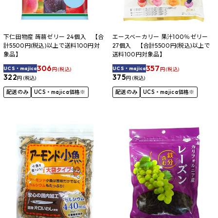
下仁田物産 蒟蒻ゼリー 24個入 【合
エースベーカリー 果汁100％ゼリー
計5500円(税込)以上で送料100円対
27個入 【合計5500円(税込)以上で
象品】
送料100円対象品】
306
357
UCS・majica
UCS・majica
円 (税込)
円 (税込)
322
375
円 (税込)
円 (税込)
配送のみ
UCS・majica価格※
配送のみ
UCS・majica価格※