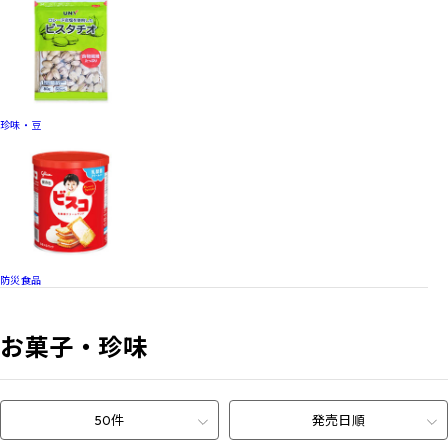
珍味・豆
防災食品
お菓子・珍味
50件
発売日順