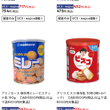
717
452
UCS・majica
UCS・majica
円 (税込)
円 (税込)
754
475
円 (税込)
円 (税込)
配送のみ
UCS・majica価格※
配送のみ
UCS・majica価格※
アミノエース 保存用ミレービスケッ
グリコ ビスコ 保存缶 30枚(5枚×6パ
ト缶 190g 【合計5500円(税込)以上
ック) 【合計5500円(税込)以上で送
で送料100円対象品】
料100円対象品】
562
511
UCS・majica
UCS・majica
円 (税込)
円 (税込)