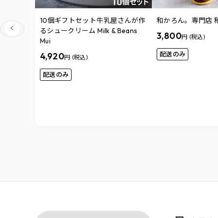
10個ギフトセット牛乳屋さんが作
和かろん。専門店 和
るシュークリーム Milk & Beans
3,800
円 (税込)
Mui
配送のみ
4,920
円 (税込)
配送のみ