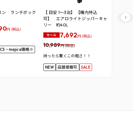
スン ランチボック
【 目安 1～3泊】 【機内持込
New B
可】 エアロライトジッパーキャ
メンズスニ
リー 約40L
M413LK3
590
円 (税込)
7,692
5,489
円
セール
円 (税込)
10,989
メーカー希
円 (税込)
CS・majica価格※
の20％OF
持ったら驚くこの軽さ！！
店頭受取
NEW
店頭受取可
SALE