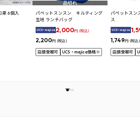
品切れ
果 6個入
パペットスンスン キルティング
パペットスン
生地 ランチバッグ
ス
2,000
1,
UCS・majica
UCS・majica
円 (税込)
2,200
1,749
円 (税込)
円 (税込)
店頭受取可
UCS・majica価格※
店頭受取可
U