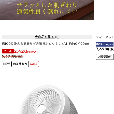
全商品を見る (
)+
シィーネット 
綿100% 洗える高島ちぢみ肌掛ふとん シングル 約140×190cm
UCS・majica
7,698
円 (税
2,420
セール
円 (税込)
5,390
円 (税込)
店頭受取可
NEW
店頭受取可
SALE