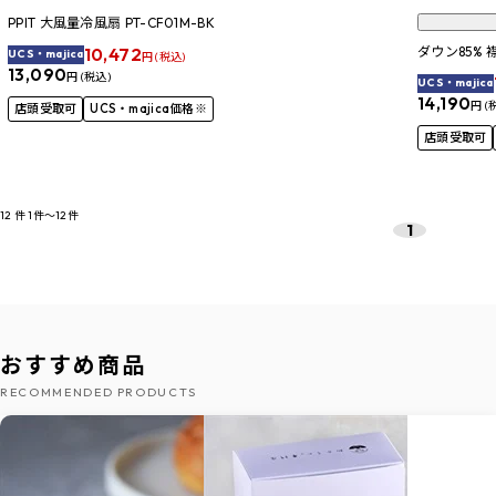
PPIT 大風量冷風扇 PT-CF01M-BK
10,472
ダウン85%
UCS・majica
円 (税込)
13,090
円 (税込)
UCS・majica
14,190
円 (
店頭受取可
UCS・majica価格※
店頭受取可
12
件
1件～12件
1
おすすめ商品
RECOMMENDED PRODUCTS