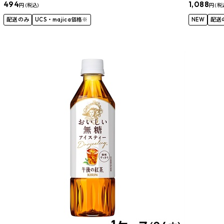
494
1,088
円 (税込)
円 (税
配送のみ
UCS・majica価格※
NEW
配送