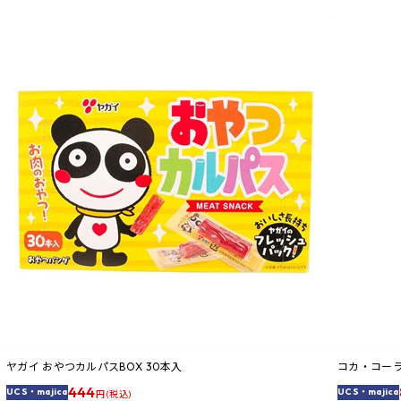
ヤガイ おやつカルパスBOX 30本入
コカ・コーラ
444
UCS・majica
UCS・majica
円 (税込)