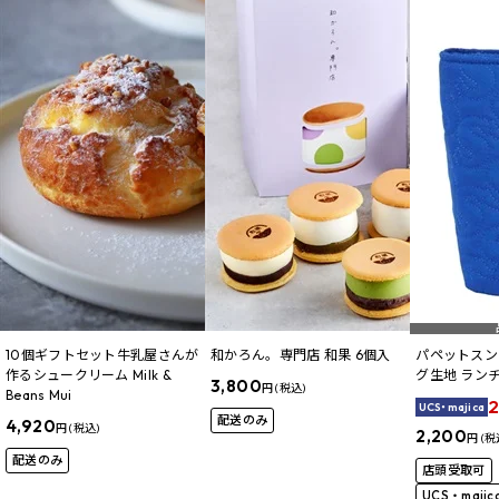
10個ギフトセット牛乳屋さんが
和かろん。専門店 和果 6個入
パペットスン
作るシュークリーム Milk &
グ生地 ラン
3,800
円 (税込)
Beans Mui
2
UCS・majica
配送のみ
4,920
円 (税込)
2,200
円 (税
配送のみ
店頭受取可
UCS・maji