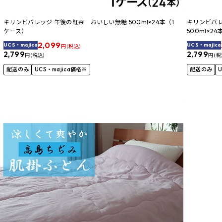
キリンビバレッジ 午後の紅茶 おいしい無糖 500ml×24本（1
キリンビバ
ケース）
500ml×2
2,099
UCS・majica
UCS・majica
円 (税込)
2,799
2,799
円 (税込)
円 (税
配送のみ
UCS・majica価格※
配送のみ