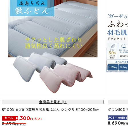
全商品を見る (
)+
綿100% 6つ折り高島ちぢみ敷ふとん シングル 約100×205cm
ダウン50%
3,300
UCS・majica
セール
円 (税込)
8,690
8,690
円 (
円 (税込)