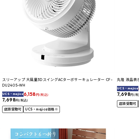
スリーアップ 大風量3DスイングACターボサーキュレーター CF-
丸隆 液晶表示
DU2405-WH
UCS・majica
6,158
7,698
UCS・majica
円 (税込)
円 (税
7,698
円 (税込)
店頭受取可
店頭受取可
UCS・majica価格※