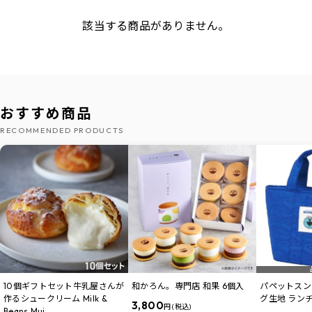
該当する商品がありません。
おすすめ商品
RECOMMENDED PRODUCTS
10個ギフトセット牛乳屋さんが
和かろん。専門店 和果 6個入
パペットスン
作るシュークリーム Milk &
グ生地 ラン
3,800
円 (税込)
Beans Mui