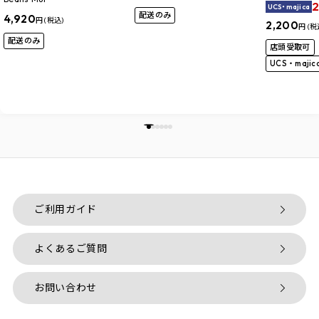
2
UCS・majica
配送のみ
4,920
円 (税込)
2,200
円 (税
配送のみ
店頭受取可
UCS・maji
ご利用ガイド
よくあるご質問
お問い合わせ