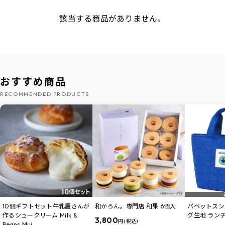
該当する商品がありません。
おすすめ商品
RECOMMENDED PRODUCTS
10個ギフトセット牛乳屋さんが
和かろん。専門店 和果 6個入
パペットスン
作るシュークリーム Milk &
グ生地 ラン
3,800
円 (税込)
Beans Mui