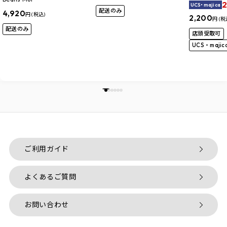
2
UCS・majica
配送のみ
4,920
円 (税込)
2,200
円 (税
配送のみ
店頭受取可
UCS・maji
ご利用ガイド
よくあるご質問
お問い合わせ