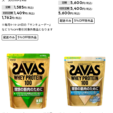
ス 500ml×24本
5,600
定期
円 (税込)
1,585
定期
円 (税込)
5,400
初回定期
円 (税込)
1,409
5,600
初回定期
円 (税込)
円 (税込)
1,762
円 (税込)
配送のみ
5％OFF除外品
※毎月9･19･29日の『サンキューデー』
など５％OFF割引対象外商品となります
配送のみ
5％OFF除外品