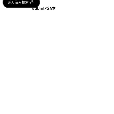
絞り込み検索
チェリオ鈴鹿山麓の天然水
600ml×24本（1ケース）
1,555
定期
円 (税込)
1,382
初回定期
円 (税込)
1,762
円 (税込)
※毎月9･19･29日の『サンキューデー』
など５％OFF割引対象外商品となります
配送のみ
5％OFF除外品
43
件
1件～43件
1
おすすめ商品