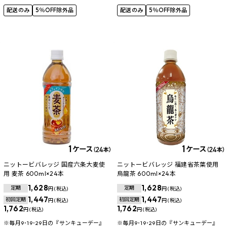
配送のみ
5％OFF除外品
配送のみ
5％OFF除外品
ニットービバレッジ 国産六条大麦使
ニットービバレッジ 福建省茶葉使用
用 麦茶 600ml×24本
烏龍茶 600ml×24本
1,628
1,628
定期
定期
円 (税込)
円 (税込)
1,447
1,447
初回定期
初回定期
円 (税込)
円 (税込)
1,762
1,762
円 (税込)
円 (税込)
※毎月9･19･29日の『サンキューデー』
※毎月9･19･29日の『サンキューデー』