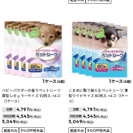
配送のみ
5％OFF除外品
ベビーパウダーの香りペットシーツ
こまめに取り替えるペットシーツ 薄
厚型レギュラーサイズ 92枚入 ×4コ
型ワイドサイズ 80枚入 ×4コ（1ケー
（1ケース）
ス）
4,797
4,797
定期
定期
円 (税込)
円 (税込)
4,545
4,545
初回定期
初回定期
円 (税込)
円 (税込)
5,049
5,049
円 (税込)
円 (税込)
配送のみ
5％OFF除外品
配送のみ
5％OFF除外品