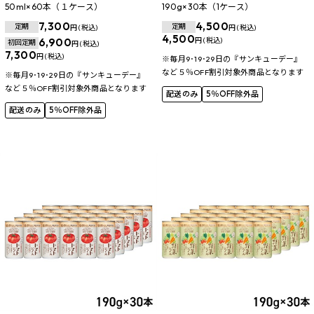
50ml×60本（１ケース）
190g×30本（1ケース）
7,300
4,500
定期
定期
円 (税込)
円 (税込)
4,500
6,900
円 (税込)
初回定期
円 (税込)
7,300
円 (税込)
※毎月9･19･29日の『サンキューデー』
など５％OFF割引対象外商品となります
※毎月9･19･29日の『サンキューデー』
など５％OFF割引対象外商品となります
配送のみ
5％OFF除外品
配送のみ
5％OFF除外品