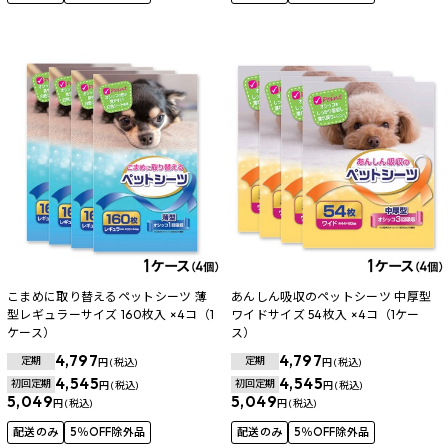
こまめに取り替えるペットシーツ 薄
あんしん吸収のペットシーツ 中厚型
型レギュラーサイズ 160枚入 ×4コ（1
ワイドサイズ 54枚入 ×4コ（1ケー
ケース）
ス）
4,797
4,797
定期
定期
円 (税込)
円 (税込)
4,545
4,545
初回定期
初回定期
円 (税込)
円 (税込)
5,049
5,049
円 (税込)
円 (税込)
配送のみ
5％OFF除外品
配送のみ
5％OFF除外品