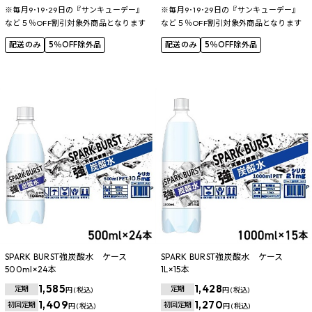
※毎月9･19･29日の『サンキューデー』
※毎月9･19･29日の『サンキューデー』
など５％OFF割引対象外商品となります
など５％OFF割引対象外商品となります
配送のみ
5％OFF除外品
配送のみ
5％OFF除外品
SPARK BURST強炭酸水 ケース
SPARK BURST強炭酸水 ケース
500ml×24本
1L×15本
1,585
1,428
定期
定期
円 (税込)
円 (税込)
1,409
1,270
初回定期
初回定期
円 (税込)
円 (税込)