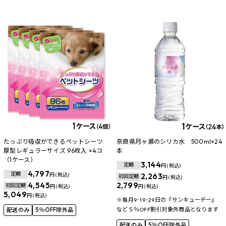
たっぷり吸収ができるペットシーツ
奈良県月ヶ瀬のシリカ水 500ml×24
厚型レギュラーサイズ 96枚入 ×4コ
本
（1ケース）
3,144
定期
円 (税込)
4,797
定期
円 (税込)
2,263
初回定期
円 (税込)
4,545
2,799
初回定期
円 (税込)
円 (税込)
5,049
円 (税込)
※毎月9･19･29日の『サンキューデー』
など５％OFF割引対象外商品となります
配送のみ
5％OFF除外品
配送のみ
5％OFF除外品