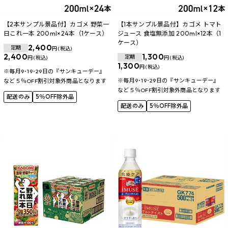
【2本サンプル景品付】カゴメ 野菜一
【1本サンプル景品付】カゴメ トマト
日これ一本 200ml×24本（1ケース）
ジュース 食塩無添加 200ml×12本（1
ケース）
2,400
定期
円 (税込)
2,400
1,300
定期
円 (税込)
円 (税込)
1,300
円 (税込)
※毎月9･19･29日の『サンキューデー』
※毎月9･19･29日の『サンキューデー』
など５％OFF割引対象外商品となります
など５％OFF割引対象外商品となります
配送のみ
5％OFF除外品
配送のみ
5％OFF除外品