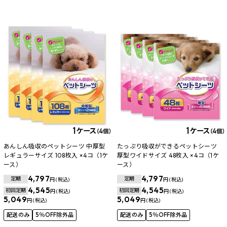
あんしん吸収のペットシーツ 中厚型
たっぷり吸収ができるペットシーツ
レギュラーサイズ 108枚入 ×4コ（1ケ
厚型ワイドサイズ 48枚入 ×4コ（1ケ
ース）
ース）
4,797
4,797
定期
定期
円 (税込)
円 (税込)
4,545
4,545
初回定期
初回定期
円 (税込)
円 (税込)
5,049
5,049
円 (税込)
円 (税込)
配送のみ
5％OFF除外品
配送のみ
5％OFF除外品