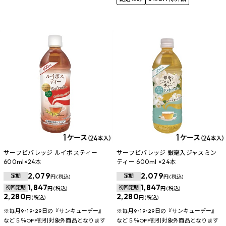
サーフビバレッジ ルイボスティー
サーフビバレッジ 銀毫入ジャスミン
600ml×24本
ティー 600ml ×24本
2,079
2,079
定期
定期
円 (税込)
円 (税込)
1,847
1,847
初回定期
初回定期
円 (税込)
円 (税込)
2,280
2,280
円 (税込)
円 (税込)
※毎月9･19･29日の『サンキューデー』
※毎月9･19･29日の『サンキューデー』
など５％OFF割引対象外商品となります
など５％OFF割引対象外商品となります