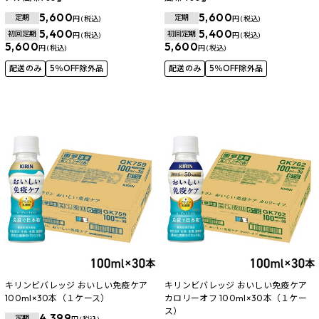
5,600
5,600
定期
定期
円 (税込)
円 (税込)
5,400
5,400
初回定期
初回定期
円 (税込)
円 (税込)
5,600
5,600
円 (税込)
円 (税込)
配送のみ
5％OFF除外品
配送のみ
5％OFF除外品
キリンビバレッジ おいしい免疫ケア
キリンビバレッジ おいしい免疫ケア
100ml×30本（１ケース）
カロリーオフ 100ml×30本（１ケー
ス）
4,399
定期