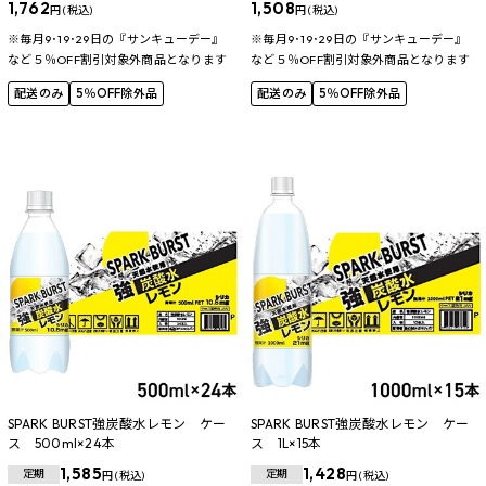
1,762
1,508
円 (税込)
円 (税込)
※毎月9･19･29日の『サンキューデー』
※毎月9･19･29日の『サンキューデー』
など５％OFF割引対象外商品となります
など５％OFF割引対象外商品となります
配送のみ
5％OFF除外品
配送のみ
5％OFF除外品
SPARK BURST強炭酸水レモン ケー
SPARK BURST強炭酸水レモン ケー
ス 500ml×24本
ス 1L×15本
1,585
1,428
定期
定期
円 (税込)
円 (税込)