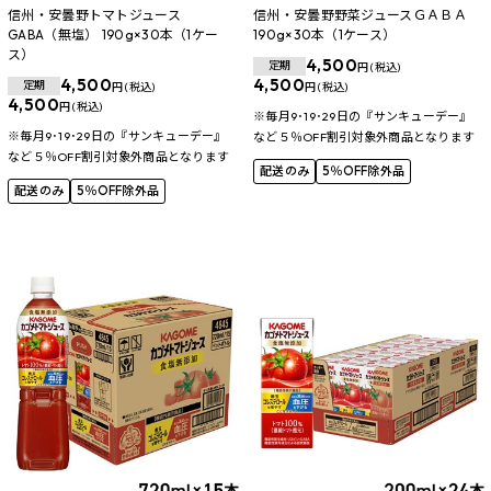
信州・安曇野トマトジュース
信州・安曇野野菜ジュースＧＡＢＡ
GABA（無塩） 190g×30本（1ケー
190g×30本（1ケース）
ス）
4,500
定期
円 (税込)
4,500
4,500
定期
円 (税込)
円 (税込)
4,500
円 (税込)
※毎月9･19･29日の『サンキューデー』
※毎月9･19･29日の『サンキューデー』
など５％OFF割引対象外商品となります
など５％OFF割引対象外商品となります
配送のみ
5％OFF除外品
配送のみ
5％OFF除外品