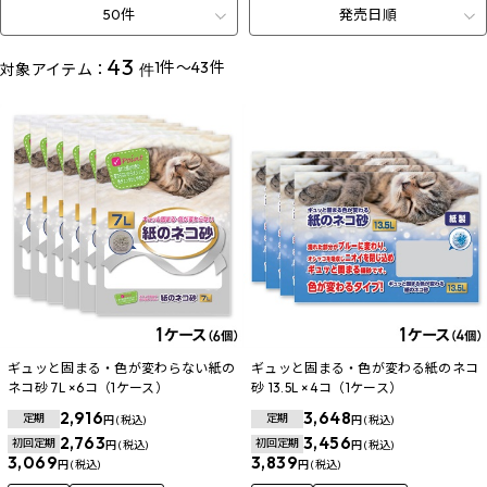
50件
発売日順
43
1件～43件
対象アイテム：
件
ギュッと固まる・色が変わらない紙の
ギュッと固まる・色が変わる紙のネコ
ネコ砂 7L ×6コ（1ケース）
砂 13.5L ×4コ（1ケース）
2,916
3,648
定期
定期
円 (税込)
円 (税込)
2,763
3,456
初回定期
初回定期
円 (税込)
円 (税込)
3,069
3,839
円 (税込)
円 (税込)