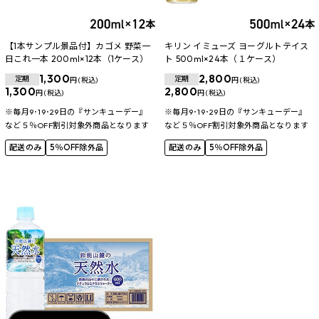
【1本サンプル景品付】カゴメ 野菜一
キリン イミューズ ヨーグルトテイス
日これ一本 200ml×12本（1ケース）
ト 500ml×24本（１ケース）
1,300
2,800
定期
定期
円 (税込)
円 (税込)
1,300
2,800
円 (税込)
円 (税込)
※毎月9･19･29日の『サンキューデー』
※毎月9･19･29日の『サンキューデー』
など５％OFF割引対象外商品となります
など５％OFF割引対象外商品となります
配送のみ
5％OFF除外品
配送のみ
5％OFF除外品