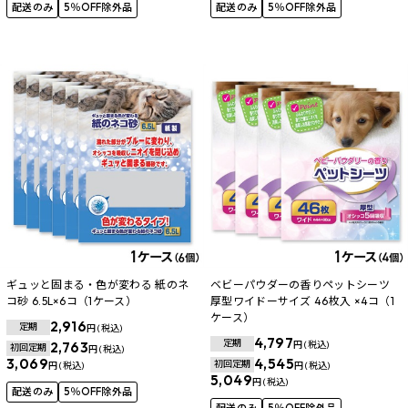
配送のみ
5％OFF除外品
配送のみ
5％OFF除外品
ギュッと固まる・色が変わる 紙のネ
ベビーパウダーの香りペットシーツ
コ砂 6.5L×6コ（1ケース）
厚型ワイドーサイズ 46枚入 ×4コ（1
ケース）
2,916
定期
円 (税込)
4,797
定期
2,763
円 (税込)
初回定期
円 (税込)
3,069
4,545
初回定期
円 (税込)
円 (税込)
5,049
円 (税込)
配送のみ
5％OFF除外品