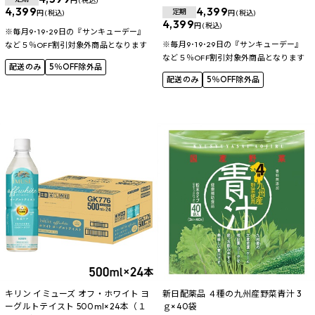
円 (税込)
4,399
4,399
定期
円 (税込)
円 (税込)
4,399
円 (税込)
※毎月9･19･29日の『サンキューデー』
※毎月9･19･29日の『サンキューデー』
など５％OFF割引対象外商品となります
など５％OFF割引対象外商品となります
配送のみ
5％OFF除外品
配送のみ
5％OFF除外品
キリン イミューズ オフ・ホワイト ヨ
新日配薬品 ４種の九州産野菜青汁 3
ーグルトテイスト 500ml×24本（１
ｇ×40袋