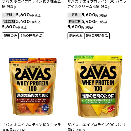
ザバス ホエイプロテイン100 抹茶風
ザバス ホエイプロテイン100 バニラ
味 980g
アイスクリーム風味 980g
5,600
5,600
定期
定期
円 (税込)
円 (税込)
5,400
5,400
初回定期
初回定期
円 (税込)
円 (税込)
5,600
5,600
円 (税込)
円 (税込)
配送のみ
5％OFF除外品
配送のみ
5％OFF除外品
ザバス ホエイプロテイン100 キャラ
ザバス ホエイプロテイン100 バナナ
メル風味980g
風味 980g