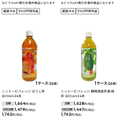
など５％OFF割引対象外商品となります
など５％OFF割引対象外商品となります
配送のみ
5％OFF除外品
配送のみ
5％OFF除外品
ニットービバレッジ ほうじ茶
ニットービバレッジ 静岡県産茶葉 緑
600ml×24本
茶 600ml×24本
1,664
1,628
定期
定期
円 (税込)
円 (税込)
1,479
1,447
初回定期
初回定期
円 (税込)
円 (税込)
1,762
1,762
円 (税込)
円 (税込)