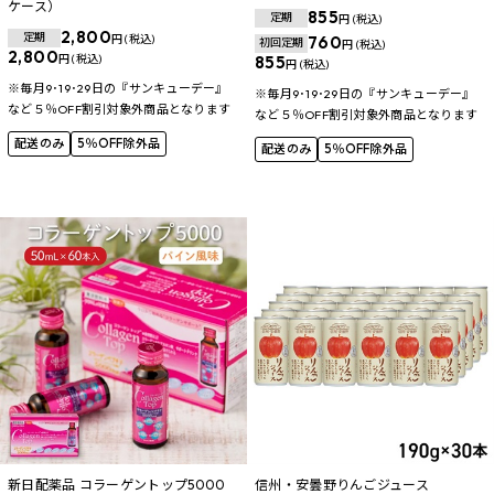
ケース）
855
定期
円 (税込)
2,800
定期
円 (税込)
760
初回定期
円 (税込)
2,800
円 (税込)
855
円 (税込)
※毎月9･19･29日の『サンキューデー』
※毎月9･19･29日の『サンキューデー』
など５％OFF割引対象外商品となります
など５％OFF割引対象外商品となります
配送のみ
5％OFF除外品
配送のみ
5％OFF除外品
新日配薬品 コラーゲントップ5000
信州・安曇野りんごジュース