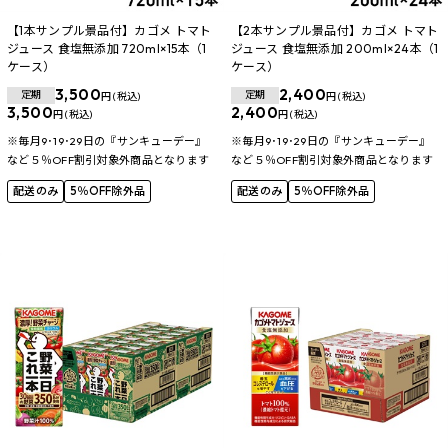
【1本サンプル景品付】カゴメ トマト
【2本サンプル景品付】カゴメ トマト
ジュース 食塩無添加 720ml×15本（1
ジュース 食塩無添加 200ml×24本（1
ケース）
ケース）
3,500
2,400
定期
定期
円 (税込)
円 (税込)
3,500
2,400
円 (税込)
円 (税込)
※毎月9･19･29日の『サンキューデー』
※毎月9･19･29日の『サンキューデー』
など５％OFF割引対象外商品となります
など５％OFF割引対象外商品となります
配送のみ
5％OFF除外品
配送のみ
5％OFF除外品