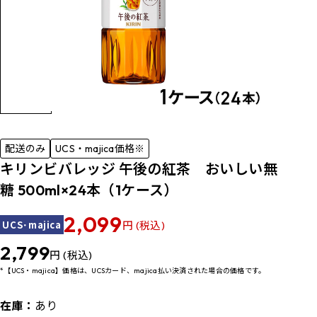
配送のみ
UCS・majica価格※
キリンビバレッジ 午後の紅茶 おいしい無
糖 500ml×24本（1ケース）
2,099
UCS･majica
円 (税込)
2,799
円 (税込)
*【UCS・majica】価格は、UCSカード、majica払い決済された場合の価格です。
在庫：
あり