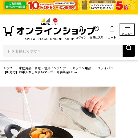
メニュー
ログイン
お気に入り
カート
トップ
家庭用品・家電・寝具インテリア
キッチン用品
フライパン
【IH対応】お手入れしやすいマーブル両手鍋深22cm