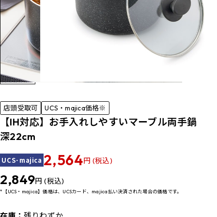
店頭受取可
UCS・majica価格※
【IH対応】お手入れしやすいマーブル両手鍋
深22cm
2,564
UCS･majica
円 (税込)
2,849
円 (税込)
*【UCS・majica】価格は、UCSカード、majica払い決済された場合の価格です。
在庫：
残りわずか