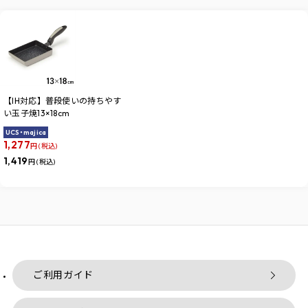
【IH対応】普段使いの持ちやす
い玉子焼13×18cm
UCS・majica
1,277
円 (税込)
1,419
円 (税込)
ご利用ガイド