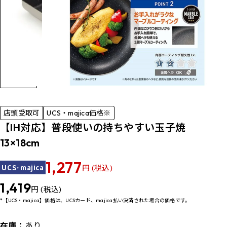
店頭受取可
UCS・majica価格※
【IH対応】普段使いの持ちやすい玉子焼
13×18cm
1,277
UCS･majica
円 (税込)
1,419
円 (税込)
*【UCS・majica】価格は、UCSカード、majica払い決済された場合の価格です。
在庫：
あり