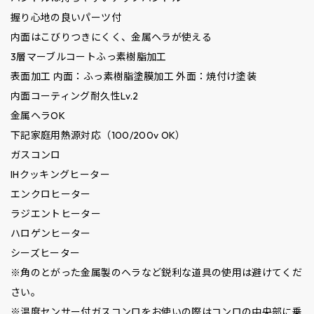
握り心地の良いパーツ付
内面はこびりつきにくく、金属ヘラが使える
3層マーブルコートふっ素樹脂加工
表面加工 内面：ふっ素樹脂塗膜加工 外面：焼付け塗装
内面コーティング耐久性Lv.2
金属ヘラOK
下記家庭用熱源対応（100/200v OK）
ガスコンロ
IHクッキングヒーター
エンクロヒーター
ラジエントヒーター
ハロゲンヒーター
シーズヒーター
※角のとがった金属製のヘラなど鋭利な道具の使用は避けてくだ
さい。
※温度センサー付ガスコンロをお使いの際はコンロの中央部に乗