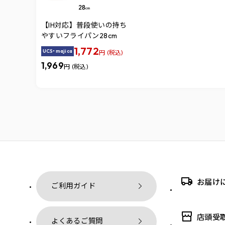
【IH対応】普段使いの持ち
やすいフライパン28cm
1,772
UCS・majica
円 (税込)
1,969
円 (税込)
お届け
ご利用ガイド
店頭受
よくあるご質問