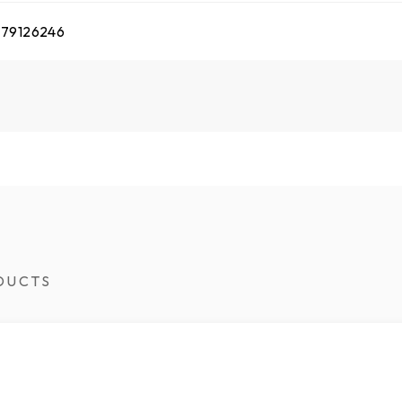
79126246
DUCTS