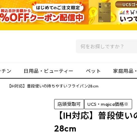
ッチン
日用品・ビューティー
ペット
家庭用品
ン
【IH対応】普段使いの持ちやすいフライパン28cm
店頭受取可
UCS・majica価格※
【IH対応】普段使
28cm