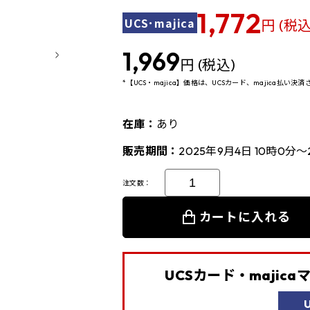
1,772
UCS･majica
円 (税込
1,969
円 (税込)
*【UCS・majica】価格は、UCSカード、majica払い
在庫：
あり
販売期間：
2025年9月4日 10時0分～
注文数：
カートに入れる
UCSカード・majic