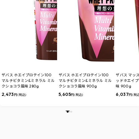
ザバス ホエイプロテイン100
ザバス ホエイプロテイン100
ザバス マッ
マルチビタミン&ミネラル ミル
マルチビタミン&ミネラル ミル
ッドホエイプ
クショコラ風味 280g
クショコラ風味 900g
味 900g
2,473
5,605
6,037
円 (税込)
円 (税込)
円 (税込