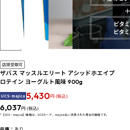
店頭受取可
ザバス マッスルエリート アシッドホエイプ
ロテイン ヨーグルト風味 900g
5,430
UCS･majica
円 (税込)
6,037
円 (税込)
*【UCS・majica】価格は、UCSカード、majica払い決済された場合の価格です。
在庫：
あり