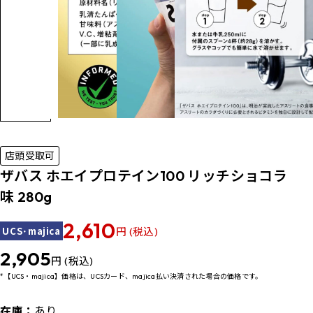
店頭受取可
ザバス ホエイプロテイン100 リッチショコラ
味 280g
2,610
UCS･majica
円 (税込)
2,905
円 (税込)
*【UCS・majica】価格は、UCSカード、majica払い決済された場合の価格です。
在庫：
あり