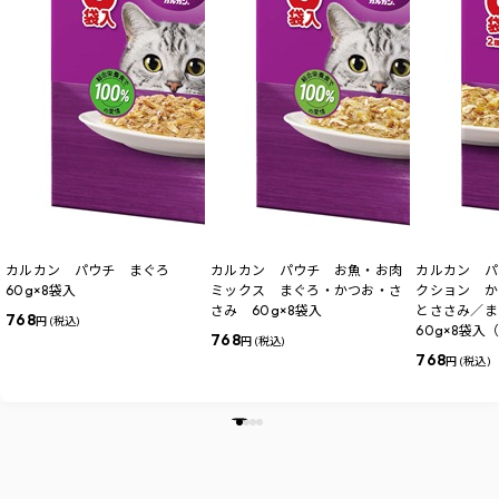
カルカン パウチ まぐろ
カルカン パウチ お魚・お肉
カルカン パ
60g×8袋入
ミックス まぐろ・かつお・さ
クション か
さみ 60g×8袋入
とささみ／
768
円 (税込)
60g×8袋入
768
円 (税込)
768
円 (税込)