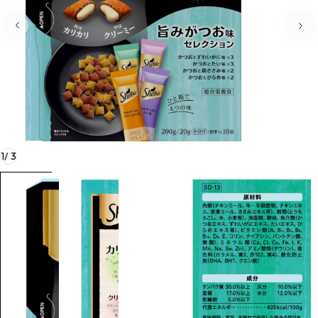
1
/
3