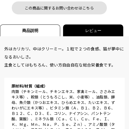
この商品に関するお問い合わせはこちら
商品説明
レビュー
外はカリカリ、中はクリーミー。１粒で２つの食感、猫が夢中に
なるおいしさ。
主食としてはもちろん、使い方自由自在な総合栄養食です。
原材料/材質（組成）
肉類（チキンミール、チキンエキス、家禽ミール、ささみエ
キス等）、穀類（とうもろこし、米、小麦等）、油脂類、酵
母、魚介類（かつおエキス、ひらめエキス、たいエキス、ず
わいがにエキス等）、ビタミン類（Ａ、Ｂ１、Ｂ２、Ｂ６、
Ｂ１２、Ｃ、Ｄ３、Ｅ、コリン、ナイアシン、パントテン
酸、葉酸）、ミネラル類（Ｃａ、Ｃｌ、Ｃｕ、Ｆｅ、Ｉ、
Ｋ、Ｍｇ、Ｍｎ、Ｎａ、Ｐ、Ｓｅ、Ｚｎ）、アミノ酸類（タ