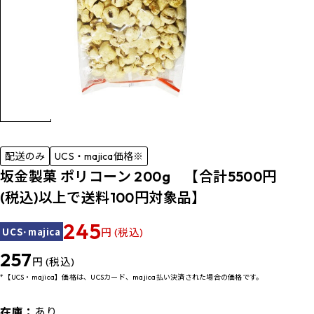
配送のみ
UCS・majica価格※
坂金製菓 ポリコーン 200g 【合計5500円
(税込)以上で送料100円対象品】
245
UCS･majica
円 (税込)
257
円 (税込)
*【UCS・majica】価格は、UCSカード、majica払い決済された場合の価格です。
在庫：
あり