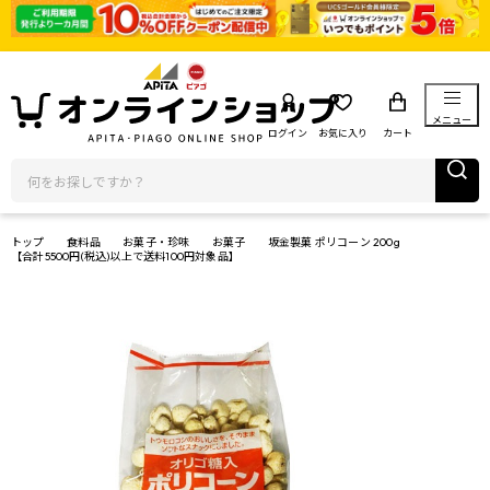
メニュー
ログイン
お気に入り
カート
トップ
食料品
お菓子・珍味
お菓子
坂金製菓 ポリコーン 200g
【合計5500円(税込)以上で送料100円対象品】