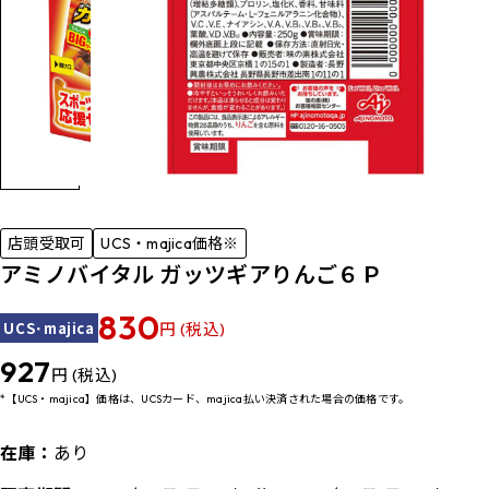
店頭受取可
UCS・majica価格※
アミノバイタル ガッツギアりんご６Ｐ
830
UCS･majica
円 (税込)
927
円 (税込)
*【UCS・majica】価格は、UCSカード、majica払い決済された場合の価格です。
在庫：
あり