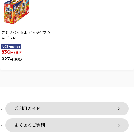
アミノバイタル ガッツギアり
んご６Ｐ
UCS・majica
830
円 (税込)
927
円 (税込)
ご利用ガイド
よくあるご質問