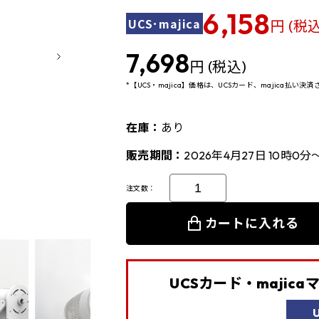
6,158
UCS･majica
円 (税込
7,698
円 (税込)
*【UCS・majica】価格は、UCSカード、majica払い
在庫：
あり
販売期間：
2026年4月27日 10時0分
注文数：
カートに入れる
UCSカード・majic