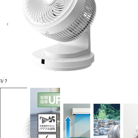
1
/
7