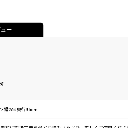
ビュー
潔
×幅26×奥行36cm