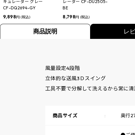
キュレーター グレー
レーター CF-DU2505-
CF-DQ2694-GY
BE
9,898
8,798
円 (税込)
円 (税込)
商品説明
レ
風量設定4段階
立体的な送風3Ｄスイング
工具不要で分解して洗えるから常に清
商品サイズ
奥行27