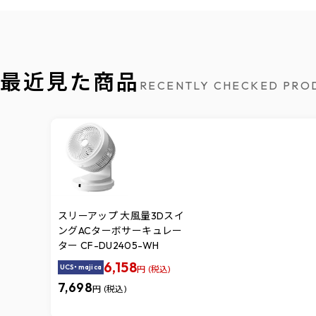
最近見た商品
RECENTLY CHECKED PRO
スリーアップ 大風量3Dスイ
ングACターボサーキュレー
ター CF-DU2405-WH
6,158
UCS・majica
円 (税込)
7,698
円 (税込)