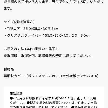
成長期のお子様から大人まで、男性でも女性でもお使いいただけ
ます。
サイズ(横×縦×高さ)
・TPEコア：55.0×35.0×4.0/5.5cm
・クリスタルファイバー：55.0×35.0×1.0、2.0、3.0cm
お手入れ方法:(本体)手洗い・陰干し
※洗濯機、洗濯洗剤、乾燥機等の使用は避けてください。
付属品
専用枕カバー（ポリエステル70%、指定外繊維テンセル30%）
商品注意
●ご使用前に取扱表示を必ずお読みいただき、正しくご使用
ください。 ●製品や梱包材の廃棄についてはお住まいの自治
体の取り決めに従って処理してください。 ●製品仕様および