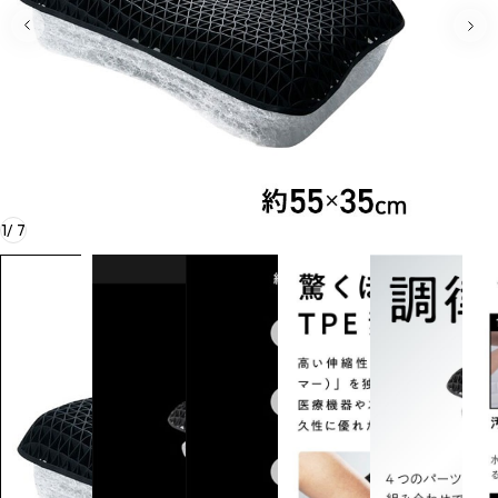
1
/
7