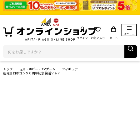
メニュー
ログイン
お気に入り
カート
トップ
玩具・ホビー・TVゲーム
フィギュア
超合金ロボコン５０周年記念復活Ｖｅｒ