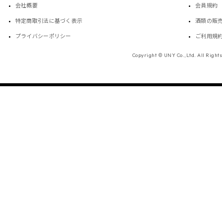
会社概要
会員規約
特定商取引法に基づく表示
酒類の販
プライバシーポリシー
ご利用規
Copyright © UNY Co.,Ltd. All Right