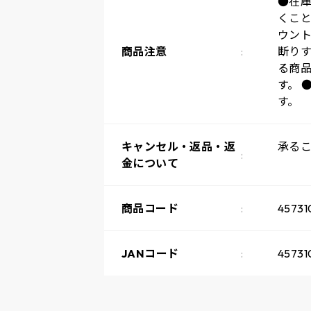
●在
くこ
ウン
商品注意
断り
る商
す。 
す。
キャンセル・返品・返
承る
金について
商品コード
45731
JANコード
45731