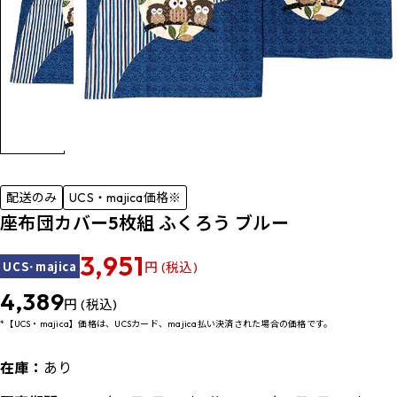
配送のみ
UCS・majica価格※
座布団カバー5枚組 ふくろう ブルー
3,951
UCS･majica
円 (税込)
4,389
円 (税込)
*【UCS・majica】価格は、UCSカード、majica払い決済された場合の価格です。
在庫：
あり