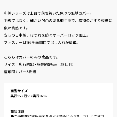
和美シリーズは上品で落ち着いた色味の無地カバー。
平織ではなく、細かい凹凸のある織生地で、着物のかすり模様に
似た質感です。
安心の日本製、ほつれを防ぐオーバーロック加工。
ファスナーは1辺全面開口で出し入れが簡単。
こちらはカバーのみの商品です。
サイズ：奥行約55×横幅約59cm（銘仙判）
座布団カバー5枚組
商品サイズ
奥行59×幅55×奥行0cm
商品注意
●ご使用前に取扱表示を必ずお読みいただき、正しくご使用