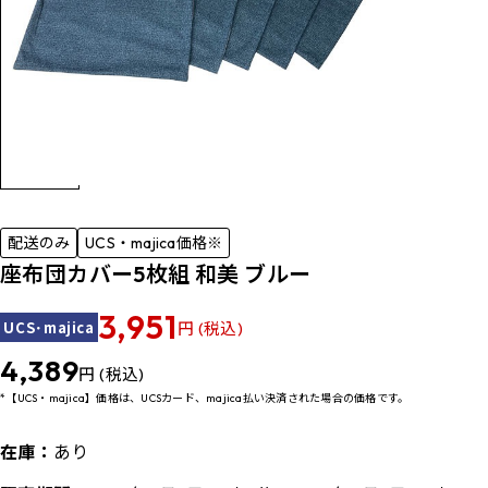
配送のみ
UCS・majica価格※
座布団カバー5枚組 和美 ブルー
3,951
UCS･majica
円 (税込)
4,389
円 (税込)
*【UCS・majica】価格は、UCSカード、majica払い決済された場合の価格です。
在庫：
あり